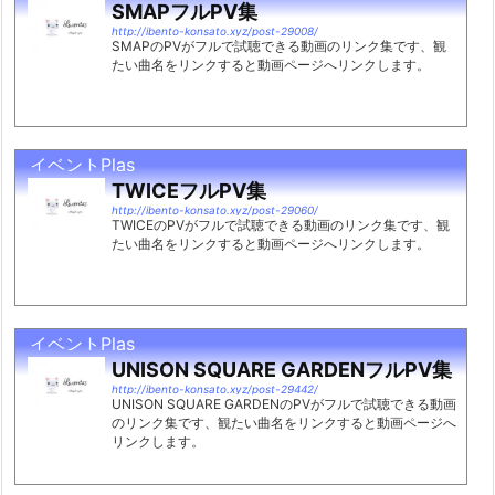
SMAPフルPV集
http://ibento-konsato.xyz/post-29008/
SMAPのPVがフルで試聴できる動画のリンク集です、観
たい曲名をリンクすると動画ページへリンクします。
イベントPlas
TWICEフルPV集
http://ibento-konsato.xyz/post-29060/
TWICEのPVがフルで試聴できる動画のリンク集です、観
たい曲名をリンクすると動画ページへリンクします。
イベントPlas
UNISON SQUARE GARDENフルPV集
http://ibento-konsato.xyz/post-29442/
UNISON SQUARE GARDENのPVがフルで試聴できる動画
のリンク集です、観たい曲名をリンクすると動画ページへ
リンクします。