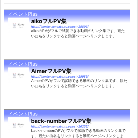
イベントPlas
aikoフルPV集
http://ibento-konsato.xyz/post-25896/
aikoのPVがフルで試聴できる動画のリンク集です、観た
い曲名をリンクすると動画ページへリンクします。
イベントPlas
AimerフルPV集
http://ibento-konsato.xyz/post-25989/
AimerのPVがフルで試聴できる動画のリンク集です、観た
い曲名をリンクすると動画ページへリンクします。
イベントPlas
back-numberフルPV集
http://ibento-konsato.xyz/post-26253/
back-numberのPVがフルで試聴できる動画のリンク集で
す、観たい曲名をリンクすると動画ページへリンクしま