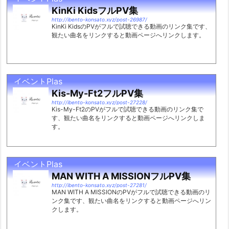
KinKi KidsフルPV集
http://ibento-konsato.xyz/post-26987/
KinKi KidsのPVがフルで試聴できる動画のリンク集です、
観たい曲名をリンクすると動画ページへリンクします。
イベントPlas
Kis-My-Ft2フルPV集
http://ibento-konsato.xyz/post-27228/
Kis-My-Ft2のPVがフルで試聴できる動画のリンク集で
す、観たい曲名をリンクすると動画ページへリンクしま
す。
イベントPlas
MAN WITH A MISSIONフルPV集
http://ibento-konsato.xyz/post-27281/
MAN WITH A MISSIONのPVがフルで試聴できる動画のリ
ンク集です、観たい曲名をリンクすると動画ページへリン
クします。