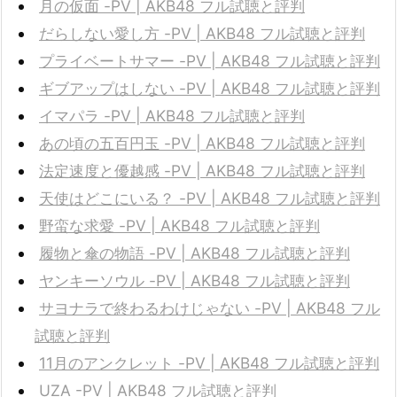
月の仮面 -PV | AKB48 フル試聴と評判
だらしない愛し方 -PV | AKB48 フル試聴と評判
プライベートサマー -PV | AKB48 フル試聴と評判
ギブアップはしない -PV | AKB48 フル試聴と評判
イマパラ -PV | AKB48 フル試聴と評判
あの頃の五百円玉 -PV | AKB48 フル試聴と評判
法定速度と優越感 -PV | AKB48 フル試聴と評判
天使はどこにいる？ -PV | AKB48 フル試聴と評判
野蛮な求愛 -PV | AKB48 フル試聴と評判
履物と傘の物語 -PV | AKB48 フル試聴と評判
ヤンキーソウル -PV | AKB48 フル試聴と評判
サヨナラで終わるわけじゃない -PV | AKB48 フル
試聴と評判
11月のアンクレット -PV | AKB48 フル試聴と評判
UZA -PV | AKB48 フル試聴と評判