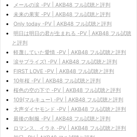
メールの涙 -PV | AKB48 フル試聴と評判
未来の果実 -PV | AKB48 フル試聴と評判
Only today -PV | AKB48 フル試聴と評判
明日は明日の君が生まれる -PV | AKB48 フル試聴
と評判
軽蔑していた愛情 -PV | AKB48 フル試聴と評判
涙サプライズ! -PV | AKB48 フル試聴と評判
FIRST LOVE -PV | AKB48 フル試聴と評判
10年桜 -PV | AKB48 フル試聴と評判
桜色の空の下で -PV | AKB48 フル試聴と評判
109(マルキュー) -PV | AKB48 フル試聴と評判
大声ダイヤモンド -PV | AKB48 フル試聴と評判
最後の制服 -PV | AKB48 フル試聴と評判
ロマンス、イラネ -PV | AKB48 フル試聴と評判