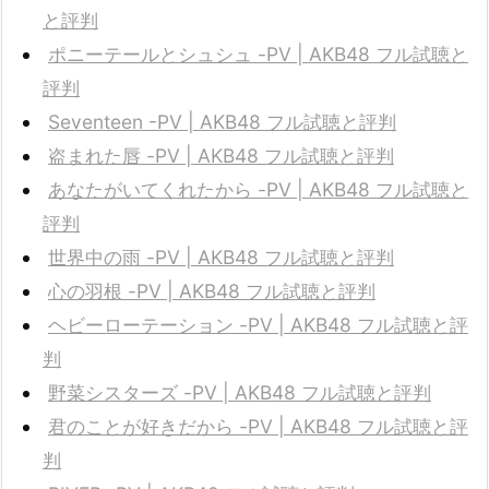
と評判
ポニーテールとシュシュ -PV | AKB48 フル試聴と
評判
Seventeen -PV | AKB48 フル試聴と評判
盗まれた唇 -PV | AKB48 フル試聴と評判
あなたがいてくれたから -PV | AKB48 フル試聴と
評判
世界中の雨 -PV | AKB48 フル試聴と評判
心の羽根 -PV | AKB48 フル試聴と評判
ヘビーローテーション -PV | AKB48 フル試聴と評
判
野菜シスターズ -PV | AKB48 フル試聴と評判
君のことが好きだから -PV | AKB48 フル試聴と評
判