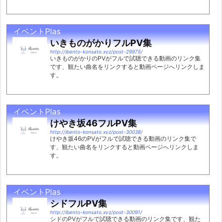
イベントPlas
いきものがかりフルPV集
http://ibento-konsato.xyz/post-29975/
いきものがかりのPVがフルで試聴できる動画のリンク集
です、観たい曲名をリンクすると動画ページへリンクしま
す。
イベントPlas
けやき坂46フルPV集
http://ibento-konsato.xyz/post-30038/
けやき坂46のPVがフルで試聴できる動画のリンク集で
す、観たい曲名をリンクすると動画ページへリンクしま
す。
イベントPlas
シドフルPV集
http://ibento-konsato.xyz/post-30091/
シドのPVがフルで試聴できる動画のリンク集です、観た