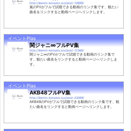
http://ibento-konsato.xyz/post-10889/
嵐のPVがフルで試聴できる動画のリンク集です、観たい
曲名をリンクすると動画ページへリンクします。
イベントPlas
関ジャニ∞フルPV集
http://ibento-konsato.xyz/post-12368/
関ジャニ∞のPVがフルで試聴できる動画のリンク集で
す、観たい曲名をリンクすると動画ページへリンクしま
す。
イベントPlas
AKB48フルPV集
http://ibento-konsato.xyz/post-23069/
AKB48のPVがフルで試聴できる動画のリンク集です、観
たい曲名をリンクすると動画ページへリンクします。