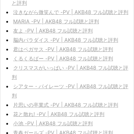
と評判
泣きながら微笑んで -PV | AKB48 フル試聴と評判
MARIA -PV | AKB48 フル試聴と評判
友よ -PV | AKB48 フル試聴と評判
脳内パラダイス -PV | AKB48 フル試聴と評判
君はペガサス -PV | AKB48 フル試聴と評判
くるくるぱー -PV | AKB48 フル試聴と評判
クリスマスがいっぱい -PV | AKB48 フル試聴と評
判
シアター・パイレーツ -PV | AKB48 フル試聴と評
判
片思いの卒業式 -PV | AKB48 フル試聴と評判
花と散れ! -PV | AKB48 フル試聴と評判
小池 -PV | AKB48 フル試聴と評判
青春ガールズ -PV | AKB48 フル試聴と評判