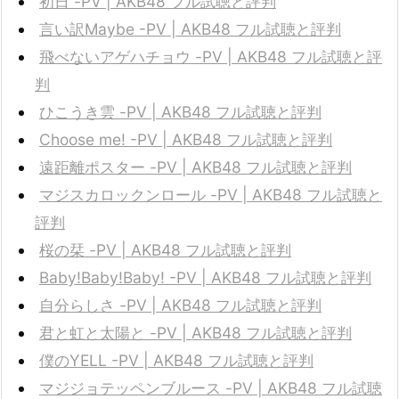
初日 -PV | AKB48 フル試聴と評判
言い訳Maybe -PV | AKB48 フル試聴と評判
飛べないアゲハチョウ -PV | AKB48 フル試聴と評
判
ひこうき雲 -PV | AKB48 フル試聴と評判
Choose me! -PV | AKB48 フル試聴と評判
遠距離ポスター -PV | AKB48 フル試聴と評判
マジスカロックンロール -PV | AKB48 フル試聴と
評判
桜の栞 -PV | AKB48 フル試聴と評判
Baby!Baby!Baby! -PV | AKB48 フル試聴と評判
自分らしさ -PV | AKB48 フル試聴と評判
君と虹と太陽と -PV | AKB48 フル試聴と評判
僕のYELL -PV | AKB48 フル試聴と評判
マジジョテッペンブルース -PV | AKB48 フル試聴