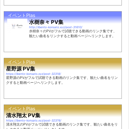
イベントPlas
水樹奈々 PV集
http://ibento-konsato.xyz/post-31610/
水樹奈々のPVがフルで試聴できる動画のリンク集です、
観たい曲名をリンクすると動画ページへリンクします。
イベントPlas
星野源 PV集
https://ibento-konsato.xyz/post-32318/
星野源のPVがフルで試聴できる動画のリンク集です、観たい曲名をリン
クすると動画ページへリンクします。
イベントPlas
清水翔太 PV集
https://ibento-konsato.xyz/post-32376/
清水翔太のPVがフルで試聴できる動画のリンク集です、観たい曲名をリ