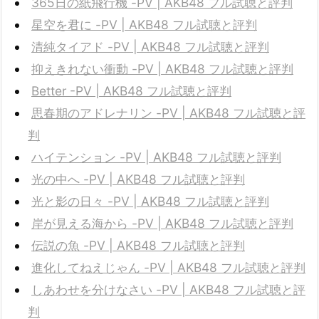
365日の紙飛行機 -PV | AKB48 フル試聴と評判
星空を君に -PV | AKB48 フル試聴と評判
清純タイアド -PV | AKB48 フル試聴と評判
抑えきれない衝動 -PV | AKB48 フル試聴と評判
Better -PV | AKB48 フル試聴と評判
思春期のアドレナリン -PV | AKB48 フル試聴と評
判
ハイテンション -PV | AKB48 フル試聴と評判
光の中へ -PV | AKB48 フル試聴と評判
光と影の日々 -PV | AKB48 フル試聴と評判
岸が見える海から -PV | AKB48 フル試聴と評判
伝説の魚 -PV | AKB48 フル試聴と評判
進化してねえじゃん -PV | AKB48 フル試聴と評判
しあわせを分けなさい -PV | AKB48 フル試聴と評
判