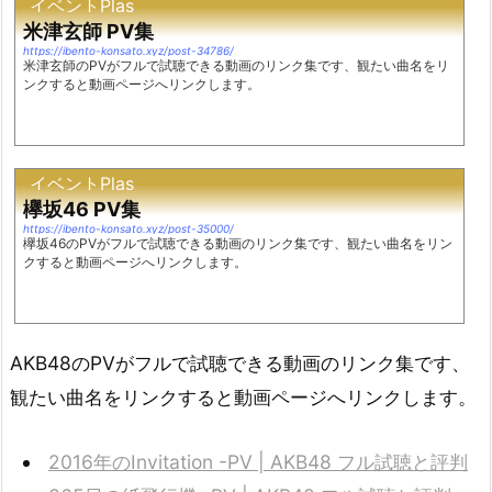
イベントPlas
米津玄師 PV集
https://ibento-konsato.xyz/post-34786/
米津玄師のPVがフルで試聴できる動画のリンク集です、観たい曲名をリ
ンクすると動画ページへリンクします。
イベントPlas
欅坂46 PV集
https://ibento-konsato.xyz/post-35000/
欅坂46のPVがフルで試聴できる動画のリンク集です、観たい曲名をリン
クすると動画ページへリンクします。
AKB48のPVがフルで試聴できる動画のリンク集です、
観たい曲名をリンクすると動画ページへリンクします。
2016年のInvitation -PV | AKB48 フル試聴と評判