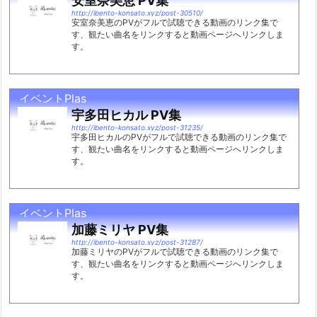
安室奈美恵 PV集
http://ibento-konsato.xyz/post-30510/
安室奈美恵のPVがフルで試聴できる動画のリンク集で
す、観たい曲名をリンクすると動画ページへリンクしま
す。
イベントPlas
宇多田ヒカル PV集
http://ibento-konsato.xyz/post-31235/
宇多田ヒカルのPVがフルで試聴できる動画のリンク集で
す、観たい曲名をリンクすると動画ページへリンクしま
す。
イベントPlas
加藤ミリヤ PV集
http://ibento-konsato.xyz/post-31287/
加藤ミリヤのPVがフルで試聴できる動画のリンク集で
す、観たい曲名をリンクすると動画ページへリンクしま
す。