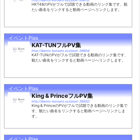
HKT48のPVがフルで試聴できる動画のリンク集です、観
たい曲名をリンクすると動画ページへリンクします。
イベントPlas
KAT-TUNフルPV集
http://ibento-konsato.xyz/post-26904/
KAT-TUNのPVがフルで試聴できる動画のリンク集です、
観たい曲名をリンクすると動画ページへリンクします。
イベントPlas
King & PrinceフルPV集
http://ibento-konsato.xyz/post-26932/
King & PrinceのPVがフルで試聴できる動画のリンク集で
す、観たい曲名をリンクすると動画ページへリンクしま
す。
イベントPlas