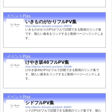
イベントPlas
いきものがかりフルPV集
http://ibento-konsato.xyz/post-29975/
いきものがかりのPVがフルで試聴できる動画のリンク集
です、観たい曲名をリンクすると動画ページへリンクしま
す。
イベントPlas
けやき坂46フルPV集
http://ibento-konsato.xyz/post-30038/
けやき坂46のPVがフルで試聴できる動画のリンク集で
す、観たい曲名をリンクすると動画ページへリンクしま
す。
イベントPlas
シドフルPV集
http://ibento-konsato.xyz/post-30091/
シドのPVがフルで試聴できる動画のリンク集です、観た