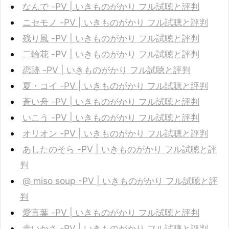
なんで -PV | いきものがかり フル試聴と評判
ニセモノ -PV | いきものがかり フル試聴と評判
残り風 -PV | いきものがかり フル試聴と評判
二輪花 -PV | いきものがかり フル試聴と評判
恋跡 -PV | いきものがかり フル試聴と評判
夏・コイ -PV | いきものがかり フル試聴と評判
蒼い舟 -PV | いきものがかり フル試聴と評判
いこう -PV | いきものがかり フル試聴と評判
オリオン -PV | いきものがかり フル試聴と評判
あしたのそら -PV | いきものがかり フル試聴と評
判
@ miso soup -PV | いきものがかり フル試聴と評
判
愛言葉 -PV | いきものがかり フル試聴と評判
赤いかさ -PV | いきものがかり フル試聴と評判