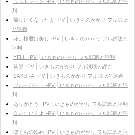
ラストシーン -PV | いきものがかり フル試聴と評
判
帰りたくなったよ -PV | いきものがかり フル試聴
と評判
花は桜君は美し -PV | いきものがかり フル試聴と
評判
YELL -PV | いきものがかり フル試聴と評判
笑顔 -PV | いきものがかり フル試聴と評判
SAKURA -PV | いきものがかり フル試聴と評判
ブルーバード -PV | いきものがかり フル試聴と評
判
ありがとう -PV | いきものがかり フル試聴と評判
会いにいくよ -PV | いきものがかり フル試聴と評
判
ぼくらのゆめ -PV | いきものがかり フル試聴と評