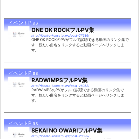
イベントPlas
ONE OK ROCKフルPV集
http://ibento-konsato.xyz/post-27636/
ONE OK ROCKのPVがフルで試聴できる動画のリンク集で
す、観たい曲名をリンクすると動画ページへリンクしま
す。
イベントPlas
RADWIMPSフルPV集
http://ibento-konsato.xyz/post-28052/
RADWIMPSのPVがフルで試聴できる動画のリンク集で
す、観たい曲名をリンクすると動画ページへリンクしま
す。
イベントPlas
SEKAI NO OWARIフルPV集
http://ibento-konsato.xyz/post-28399/