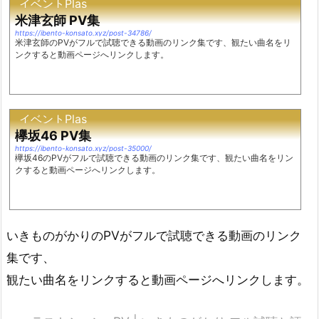
イベントPlas
米津玄師 PV集
https://ibento-konsato.xyz/post-34786/
米津玄師のPVがフルで試聴できる動画のリンク集です、観たい曲名をリ
ンクすると動画ページへリンクします。
イベントPlas
欅坂46 PV集
https://ibento-konsato.xyz/post-35000/
欅坂46のPVがフルで試聴できる動画のリンク集です、観たい曲名をリン
クすると動画ページへリンクします。
いきものがかりのPVがフルで試聴できる動画のリンク
集です、
観たい曲名をリンクすると動画ページへリンクします。