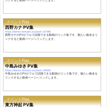
ンクすると動画ページへリンクします。
イベントPlas
西野カナ PV集
https://ibento-konsato.xyz/post-32799/
西野カナのPVがフルで試聴できる動画のリンク集です、観たい曲名をリ
ンクすると動画ページへリンクします。
イベントPlas
中島みゆき PV集
https://ibento-konsato.xyz/post-33400/
中島みゆきのPVがフルで試聴できる動画のリンク集です、観たい曲名を
リンクすると動画ページへリンクします。
イベントPlas
東方神起 PV集