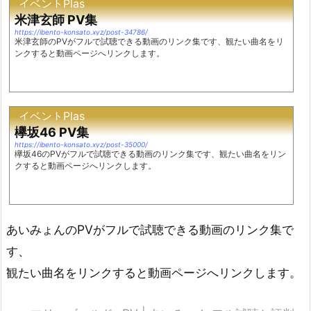
イベントPlas
米津玄師 PV集
https://ibento-konsato.xyz/post-34786/
米津玄師のPVがフルで試聴できる動画のリンク集です、観たい曲名をリ
ンクすると動画ページへリンクします。
イベントPlas
欅坂46 PV集
https://ibento-konsato.xyz/post-35000/
欅坂46のPVがフルで試聴できる動画のリンク集です、観たい曲名をリン
クすると動画ページへリンクします。
あいみょんのPVがフルで試聴できる動画のリンク集で
す、
観たい曲名をリンクすると動画ページへリンクします。