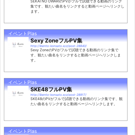
SEKAI NO OWARIのPVがフルで試聴できる動画のリンク
集です、観たい曲名をリンクすると動画ページへリンクし
ます。
イベントPlas
Sexy ZoneフルPV集
http://ibento-konsato.xyz/post-28840/
Sexy ZoneのPVがフルで試聴できる動画のリンク集で
す、観たい曲名をリンクすると動画ページへリンクしま
す。
イベントPlas
SKE48フルPV集
http://ibento-konsato.xyz/post-28917/
SKE48のPVがフルで試聴できる動画のリンク集です、観
たい曲名をリンクすると動画ページへリンクします。
イベントPlas