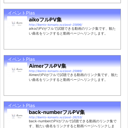
イベントPlas
aikoフルPV集
http://ibento-konsato.xyz/post-25896/
aikoのPVがフルで試聴できる動画のリンク集です、観た
い曲名をリンクすると動画ページへリンクします。
イベントPlas
AimerフルPV集
http://ibento-konsato.xyz/post-25989/
AimerのPVがフルで試聴できる動画のリンク集です、観た
い曲名をリンクすると動画ページへリンクします。
イベントPlas
back-numberフルPV集
http://ibento-konsato.xyz/post-26253/
back-numberのPVがフルで試聴できる動画のリンク集で
す、観たい曲名をリンクすると動画ページへリンクしま