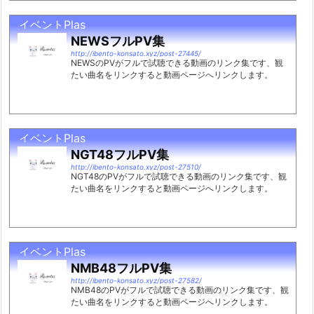
イベントPlas
NEWSフルPV集
http://ibento-konsato.xyz/post-27445/
NEWSのPVがフルで試聴できる動画のリンク集です、観
たい曲名をリンクすると動画ページへリンクします。
イベントPlas
NGT48フルPV集
http://ibento-konsato.xyz/post-27510/
NGT48のPVがフルで試聴できる動画のリンク集です、観
たい曲名をリンクすると動画ページへリンクします。
イベントPlas
NMB48フルPV集
http://ibento-konsato.xyz/post-27582/
NMB48のPVがフルで試聴できる動画のリンク集です、観
たい曲名をリンクすると動画ページへリンクします。