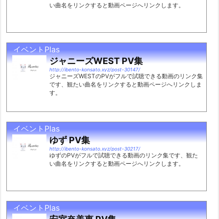
い曲名をリンクすると動画ページへリンクします。
イベントPlas
ジャニーズWEST PV集
http://ibento-konsato.xyz/post-30147/
ジャニーズWESTのPVがフルで試聴できる動画のリンク集
です、観たい曲名をリンクすると動画ページへリンクしま
す。
イベントPlas
ゆず PV集
http://ibento-konsato.xyz/post-30217/
ゆずのPVがフルで試聴できる動画のリンク集です、観た
い曲名をリンクすると動画ページへリンクします。
イベントPlas