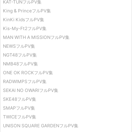
KAT-TUNフルPV集
King & PrinceフルPV集
KinKi KidsフルPV集
Kis-My-Ft2フルPV集
MAN WITH A MISSIONフルPV集
NEWSフルPV集
NGT48フルPV集
NMB48フルPV集
ONE OK ROCKフルPV集
RADWIMPSフルPV集
SEKAI NO OWARIフルPV集
SKE48フルPV集
SMAPフルPV集
TWICEフルPV集
UNISON SQUARE GARDENフルPV集