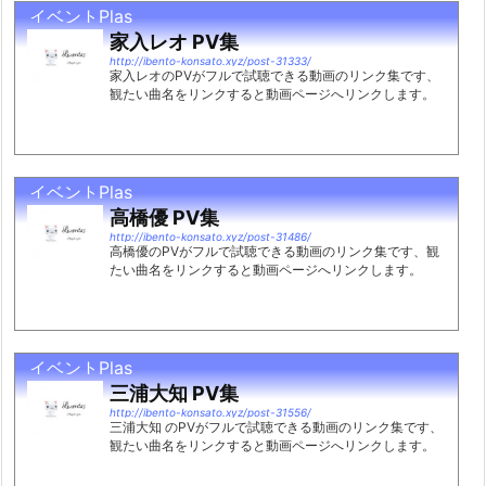
イベントPlas
家入レオ PV集
http://ibento-konsato.xyz/post-31333/
家入レオのPVがフルで試聴できる動画のリンク集です、
観たい曲名をリンクすると動画ページへリンクします。
イベントPlas
高橋優 PV集
http://ibento-konsato.xyz/post-31486/
高橋優のPVがフルで試聴できる動画のリンク集です、観
たい曲名をリンクすると動画ページへリンクします。
イベントPlas
三浦大知 PV集
http://ibento-konsato.xyz/post-31556/
三浦大知 のPVがフルで試聴できる動画のリンク集です、
観たい曲名をリンクすると動画ページへリンクします。