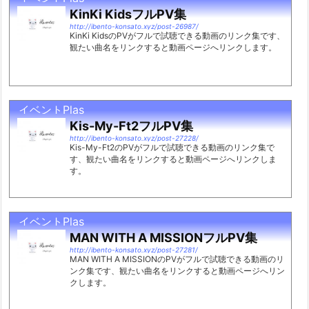
KinKi KidsフルPV集
http://ibento-konsato.xyz/post-26987/
KinKi KidsのPVがフルで試聴できる動画のリンク集です、
観たい曲名をリンクすると動画ページへリンクします。
イベントPlas
Kis-My-Ft2フルPV集
http://ibento-konsato.xyz/post-27228/
Kis-My-Ft2のPVがフルで試聴できる動画のリンク集で
す、観たい曲名をリンクすると動画ページへリンクしま
す。
イベントPlas
MAN WITH A MISSIONフルPV集
http://ibento-konsato.xyz/post-27281/
MAN WITH A MISSIONのPVがフルで試聴できる動画のリ
ンク集です、観たい曲名をリンクすると動画ページへリン
クします。