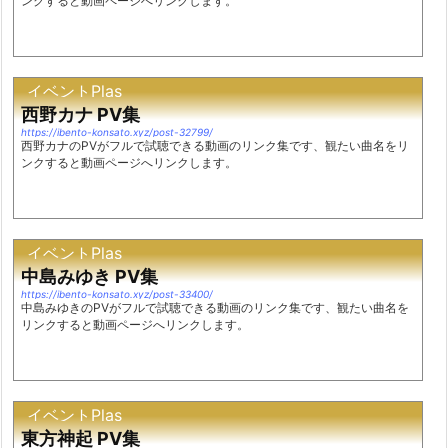
ンクすると動画ページへリンクします。
イベントPlas
西野カナ PV集
https://ibento-konsato.xyz/post-32799/
西野カナのPVがフルで試聴できる動画のリンク集です、観たい曲名をリ
ンクすると動画ページへリンクします。
イベントPlas
中島みゆき PV集
https://ibento-konsato.xyz/post-33400/
中島みゆきのPVがフルで試聴できる動画のリンク集です、観たい曲名を
リンクすると動画ページへリンクします。
イベントPlas
東方神起 PV集