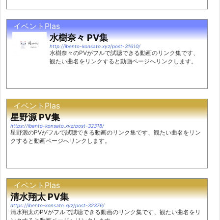
イベントPlas
水樹奈々 PV集
http://ibento-konsato.xyz/post-31610/
水樹奈々のPVがフルで試聴できる動画のリンク集です、
観たい曲名をリンクすると動画ページへリンクします。
イベントPlas
星野源 PV集
https://ibento-konsato.xyz/post-32318/
星野源のPVがフルで試聴できる動画のリンク集です、観たい曲名をリン
クすると動画ページへリンクします。
イベントPlas
清水翔太 PV集
https://ibento-konsato.xyz/post-32376/
清水翔太のPVがフルで試聴できる動画のリンク集です、観たい曲名をリ