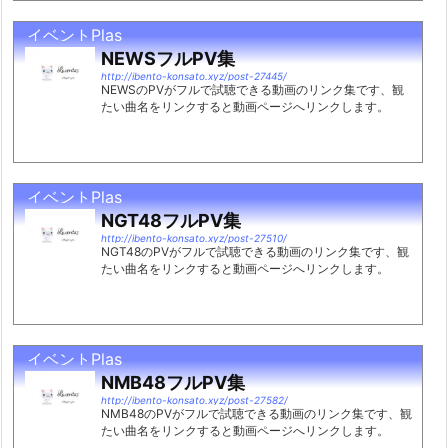
イベントPlas
NEWSフルPV集
http://ibento-konsato.xyz/post-27445/
NEWSのPVがフルで試聴できる動画のリンク集です、観
たい曲名をリンクすると動画ページへリンクします。
イベントPlas
NGT48フルPV集
http://ibento-konsato.xyz/post-27510/
NGT48のPVがフルで試聴できる動画のリンク集です、観
たい曲名をリンクすると動画ページへリンクします。
イベントPlas
NMB48フルPV集
http://ibento-konsato.xyz/post-27582/
NMB48のPVがフルで試聴できる動画のリンク集です、観
たい曲名をリンクすると動画ページへリンクします。