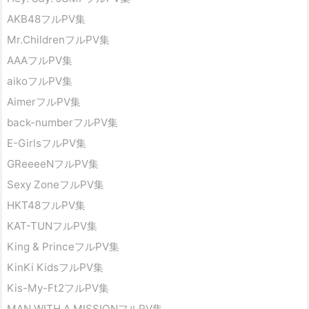
AKB48フルPV集
Mr.ChildrenフルPV集
AAAフルPV集
aikoフルPV集
AimerフルPV集
back-numberフルPV集
E-GirlsフルPV集
GReeeeNフルPV集
Sexy ZoneフルPV集
HKT48フルPV集
KAT-TUNフルPV集
King & PrinceフルPV集
KinKi KidsフルPV集
Kis-My-Ft2フルPV集
MAN WITH A MISSIONフルPV集