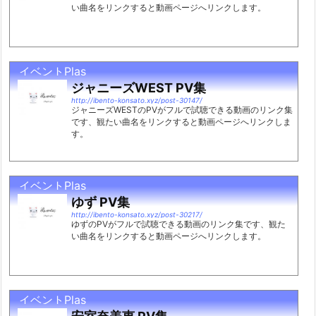
い曲名をリンクすると動画ページへリンクします。
イベントPlas
ジャニーズWEST PV集
http://ibento-konsato.xyz/post-30147/
ジャニーズWESTのPVがフルで試聴できる動画のリンク集
です、観たい曲名をリンクすると動画ページへリンクしま
す。
イベントPlas
ゆず PV集
http://ibento-konsato.xyz/post-30217/
ゆずのPVがフルで試聴できる動画のリンク集です、観た
い曲名をリンクすると動画ページへリンクします。
イベントPlas