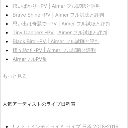
眩いばかり -PV | Aimer フル試聴と評判
Brave Shine -PV | Aimer フル試聴と評判
思い出は奇麗で -PV | Aimer フル試聴と評判
Tiny Dancers -PV | Aimer フル試聴と評判
Black Bird -PV | Aimer フル試聴と評判
蝶々結び -PV | Aimer フル試聴と評判
AimerフルPV集
もっと見る
人気アーティストのライブ日程表
ナオト・インティライミ ライブ 日程 2018-2019