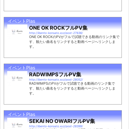
イベントPlas
ONE OK ROCKフルPV集
http://ibento-konsato.xyz/post-27636/
ONE OK ROCKのPVがフルで試聴できる動画のリンク集で
す、観たい曲名をリンクすると動画ページへリンクしま
す。
イベントPlas
RADWIMPSフルPV集
http://ibento-konsato.xyz/post-28052/
RADWIMPSのPVがフルで試聴できる動画のリンク集で
す、観たい曲名をリンクすると動画ページへリンクしま
す。
イベントPlas
SEKAI NO OWARIフルPV集
http://ibento-konsato.xyz/post-28399/