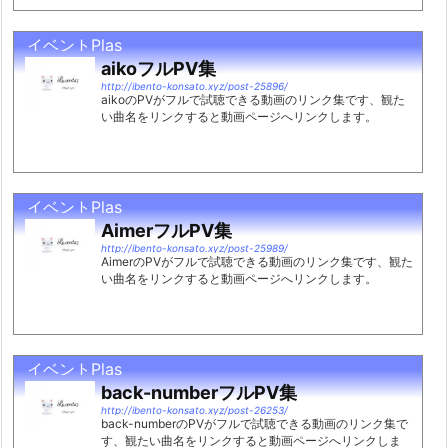
イベントPlas
aikoフルPV集
http://ibento-konsato.xyz/post-25896/
aikoのPVがフルで試聴できる動画のリンク集です、観た
い曲名をリンクすると動画ページへリンクします。
イベントPlas
AimerフルPV集
http://ibento-konsato.xyz/post-25989/
AimerのPVがフルで試聴できる動画のリンク集です、観た
い曲名をリンクすると動画ページへリンクします。
イベントPlas
back-numberフルPV集
http://ibento-konsato.xyz/post-26253/
back-numberのPVがフルで試聴できる動画のリンク集で
す、観たい曲名をリンクすると動画ページへリンクしま