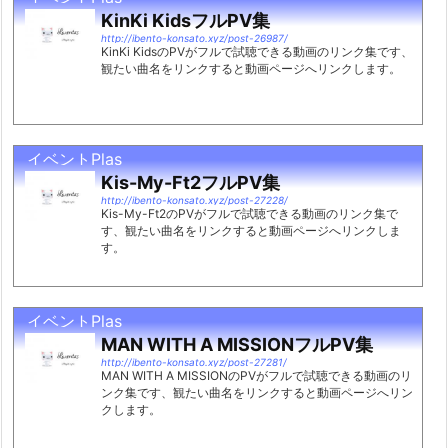
KinKi KidsフルPV集
http://ibento-konsato.xyz/post-26987/
KinKi KidsのPVがフルで試聴できる動画のリンク集です、
観たい曲名をリンクすると動画ページへリンクします。
イベントPlas
Kis-My-Ft2フルPV集
http://ibento-konsato.xyz/post-27228/
Kis-My-Ft2のPVがフルで試聴できる動画のリンク集で
す、観たい曲名をリンクすると動画ページへリンクしま
す。
イベントPlas
MAN WITH A MISSIONフルPV集
http://ibento-konsato.xyz/post-27281/
MAN WITH A MISSIONのPVがフルで試聴できる動画のリ
ンク集です、観たい曲名をリンクすると動画ページへリン
クします。