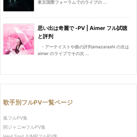
東京国際フォーラムでのライブの ...
思い出は奇麗で -PV | Aimer フル試聴
と評判
・アーテイストや曲の評判amazarashi の次は
aimer のライブでその次 ...
歌手別フルPV一覧ページ
嵐フルPV集
関ジャニ∞フルPV集
Hey! Say! JUMPフルPV集