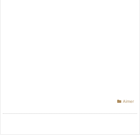
Aimer