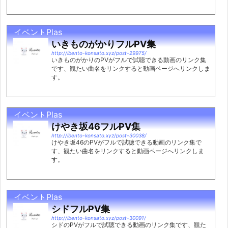
イベントPlas
いきものがかりフルPV集
http://ibento-konsato.xyz/post-29975/
いきものがかりのPVがフルで試聴できる動画のリンク集
です、観たい曲名をリンクすると動画ページへリンクしま
す。
イベントPlas
けやき坂46フルPV集
http://ibento-konsato.xyz/post-30038/
けやき坂46のPVがフルで試聴できる動画のリンク集で
す、観たい曲名をリンクすると動画ページへリンクしま
す。
イベントPlas
シドフルPV集
http://ibento-konsato.xyz/post-30091/
シドのPVがフルで試聴できる動画のリンク集です、観た