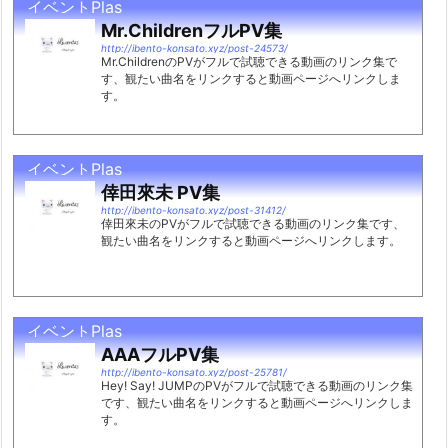
イベントPlas
Mr.ChildrenフルPV集
http://ibento-konsato.xyz/post-24573/
Mr.ChildrenのPVがフルで試聴できる動画のリンク集で
す、観たい曲名をリンクすると動画ページへリンクしま
す。
イベントPlas
倖田來未 PV集
http://ibento-konsato.xyz/post-31412/
倖田來未のPVがフルで試聴できる動画のリンク集です、
観たい曲名をリンクすると動画ページへリンクします。
イベントPlas
AAAフルPV集
http://ibento-konsato.xyz/post-25781/
Hey! Say! JUMPのPVがフルで試聴できる動画のリンク集
です、観たい曲名をリンクすると動画ページへリンクしま
す。