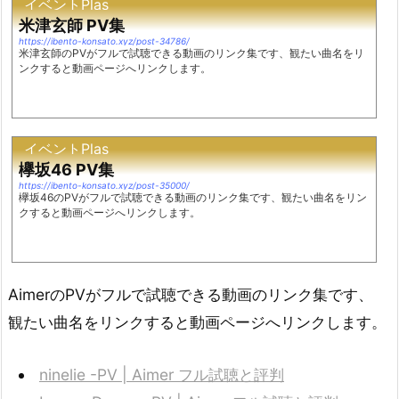
イベントPlas
米津玄師 PV集
https://ibento-konsato.xyz/post-34786/
米津玄師のPVがフルで試聴できる動画のリンク集です、観たい曲名をリ
ンクすると動画ページへリンクします。
イベントPlas
欅坂46 PV集
https://ibento-konsato.xyz/post-35000/
欅坂46のPVがフルで試聴できる動画のリンク集です、観たい曲名をリン
クすると動画ページへリンクします。
AimerのPVがフルで試聴できる動画のリンク集です、
観たい曲名をリンクすると動画ページへリンクします。
ninelie -PV | Aimer フル試聴と評判