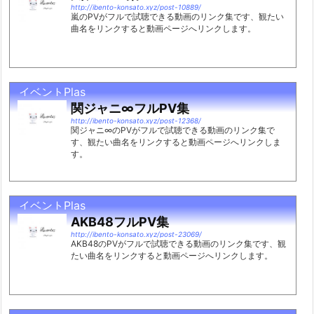
http://ibento-konsato.xyz/post-10889/
嵐のPVがフルで試聴できる動画のリンク集です、観たい
曲名をリンクすると動画ページへリンクします。
イベントPlas
関ジャニ∞フルPV集
http://ibento-konsato.xyz/post-12368/
関ジャニ∞のPVがフルで試聴できる動画のリンク集で
す、観たい曲名をリンクすると動画ページへリンクしま
す。
イベントPlas
AKB48フルPV集
http://ibento-konsato.xyz/post-23069/
AKB48のPVがフルで試聴できる動画のリンク集です、観
たい曲名をリンクすると動画ページへリンクします。