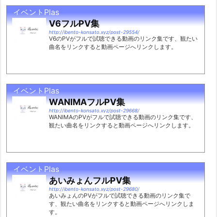
イベントPlas
V6フルPV集
http://ibento-konsato.xyz/post-29554/
V6のPVがフルで試聴できる動画のリンク集です、観たい
曲名をリンクすると動画ページへリンクします。
イベントPlas
WANIMAフルPV集
http://ibento-konsato.xyz/post-29668/
WANIMAのPVがフルで試聴できる動画のリンク集です、
観たい曲名をリンクすると動画ページへリンクします。
イベントPlas
あいみょんフルPV集
http://ibento-konsato.xyz/post-29680/
あいみょんのPVがフルで試聴できる動画のリンク集で
す、観たい曲名をリンクすると動画ページへリンクしま
す。