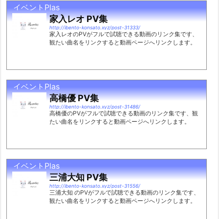
イベントPlas
家入レオ PV集
http://ibento-konsato.xyz/post-31333/
家入レオのPVがフルで試聴できる動画のリンク集です、
観たい曲名をリンクすると動画ページへリンクします。
イベントPlas
高橋優 PV集
http://ibento-konsato.xyz/post-31486/
高橋優のPVがフルで試聴できる動画のリンク集です、観
たい曲名をリンクすると動画ページへリンクします。
イベントPlas
三浦大知 PV集
http://ibento-konsato.xyz/post-31556/
三浦大知 のPVがフルで試聴できる動画のリンク集です、
観たい曲名をリンクすると動画ページへリンクします。