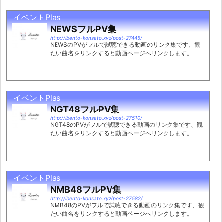
イベントPlas
NEWSフルPV集
http://ibento-konsato.xyz/post-27445/
NEWSのPVがフルで試聴できる動画のリンク集です、観
たい曲名をリンクすると動画ページへリンクします。
イベントPlas
NGT48フルPV集
http://ibento-konsato.xyz/post-27510/
NGT48のPVがフルで試聴できる動画のリンク集です、観
たい曲名をリンクすると動画ページへリンクします。
イベントPlas
NMB48フルPV集
http://ibento-konsato.xyz/post-27582/
NMB48のPVがフルで試聴できる動画のリンク集です、観
たい曲名をリンクすると動画ページへリンクします。