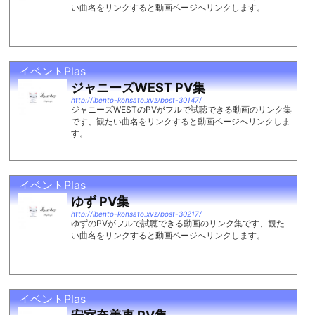
い曲名をリンクすると動画ページへリンクします。
イベントPlas
ジャニーズWEST PV集
http://ibento-konsato.xyz/post-30147/
ジャニーズWESTのPVがフルで試聴できる動画のリンク集
です、観たい曲名をリンクすると動画ページへリンクしま
す。
イベントPlas
ゆず PV集
http://ibento-konsato.xyz/post-30217/
ゆずのPVがフルで試聴できる動画のリンク集です、観た
い曲名をリンクすると動画ページへリンクします。
イベントPlas