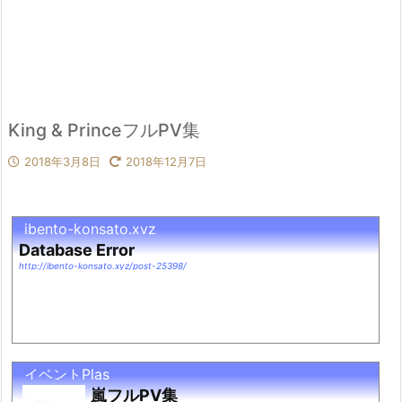
King & PrinceフルPV集
2018年3月8日
2018年12月7日
ibento-konsato.xyz
Database Error
http://ibento-konsato.xyz/post-25398/
イベントPlas
嵐フルPV集