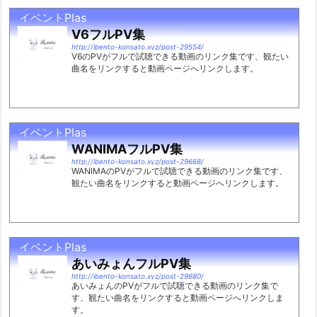
イベントPlas
V6フルPV集
http://ibento-konsato.xyz/post-29554/
V6のPVがフルで試聴できる動画のリンク集です、観たい
曲名をリンクすると動画ページへリンクします。
イベントPlas
WANIMAフルPV集
http://ibento-konsato.xyz/post-29668/
WANIMAのPVがフルで試聴できる動画のリンク集です、
観たい曲名をリンクすると動画ページへリンクします。
イベントPlas
あいみょんフルPV集
http://ibento-konsato.xyz/post-29680/
あいみょんのPVがフルで試聴できる動画のリンク集で
す、観たい曲名をリンクすると動画ページへリンクしま
す。