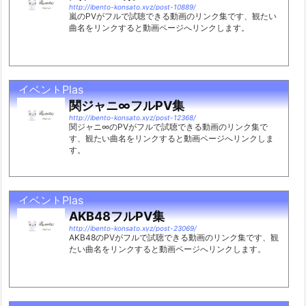
http://ibento-konsato.xyz/post-10889/
嵐のPVがフルで試聴できる動画のリンク集です、観たい
曲名をリンクすると動画ページへリンクします。
イベントPlas
関ジャニ∞フルPV集
http://ibento-konsato.xyz/post-12368/
関ジャニ∞のPVがフルで試聴できる動画のリンク集で
す、観たい曲名をリンクすると動画ページへリンクしま
す。
イベントPlas
AKB48フルPV集
http://ibento-konsato.xyz/post-23069/
AKB48のPVがフルで試聴できる動画のリンク集です、観
たい曲名をリンクすると動画ページへリンクします。