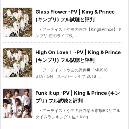
Glass Flower -PV | King & Prince
(キンプリ) フル試聴と評判
・アーテイストや曲の評判【King&Prince】キ
ンプリ 初のライブ映 ...
High On Love！ -PV | King & Prince
(キンプリ) フル試聴と評判
・アーテイストや曲の評判■『MUSIC
STATION スーパーライブ 2018 ...
Funk it up -PV | King & Prince (キン
プリ) フル試聴と評判
・アーテイストや曲の評判楽天市場BDリアル
タイムランキング１位！King ...