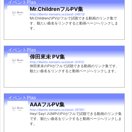
イベントPlas
Mr.ChildrenフルPV集
http://ibento-konsato.xyz/post-24573/
Mr.ChildrenのPVがフルで試聴できる動画のリンク集で
す、観たい曲名をリンクすると動画ページへリンクしま
す。
イベントPlas
倖田來未 PV集
http://ibento-konsato.xyz/post-31412/
倖田來未のPVがフルで試聴できる動画のリンク集です、
観たい曲名をリンクすると動画ページへリンクします。
イベントPlas
AAAフルPV集
http://ibento-konsato.xyz/post-25781/
Hey! Say! JUMPのPVがフルで試聴できる動画のリンク集
です、観たい曲名をリンクすると動画ページへリンクしま
す。