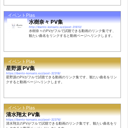
イベントPlas
水樹奈々 PV集
http://ibento-konsato.xyz/post-31610/
水樹奈々のPVがフルで試聴できる動画のリンク集です、
観たい曲名をリンクすると動画ページへリンクします。
イベントPlas
星野源 PV集
https://ibento-konsato.xyz/post-32318/
星野源のPVがフルで試聴できる動画のリンク集です、観たい曲名をリン
クすると動画ページへリンクします。
イベントPlas
清水翔太 PV集
https://ibento-konsato.xyz/post-32376/
清水翔太のPVがフルで試聴できる動画のリンク集です、観たい曲名をリ