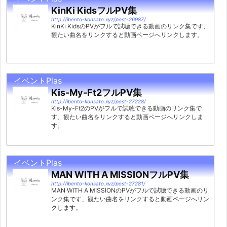
KinKi KidsフルPV集
http://ibento-konsato.xyz/post-26987/
KinKi KidsのPVがフルで試聴できる動画のリンク集です、
観たい曲名をリンクすると動画ページへリンクします。
イベントPlas
Kis-My-Ft2フルPV集
http://ibento-konsato.xyz/post-27228/
Kis-My-Ft2のPVがフルで試聴できる動画のリンク集で
す、観たい曲名をリンクすると動画ページへリンクしま
す。
イベントPlas
MAN WITH A MISSIONフルPV集
http://ibento-konsato.xyz/post-27281/
MAN WITH A MISSIONのPVがフルで試聴できる動画のリ
ンク集です、観たい曲名をリンクすると動画ページへリン
クします。