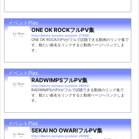
イベントPlas
ONE OK ROCKフルPV集
http://ibento-konsato.xyz/post-27636/
ONE OK ROCKのPVがフルで試聴できる動画のリンク集で
す、観たい曲名をリンクすると動画ページへリンクしま
す。
イベントPlas
RADWIMPSフルPV集
http://ibento-konsato.xyz/post-28052/
RADWIMPSのPVがフルで試聴できる動画のリンク集で
す、観たい曲名をリンクすると動画ページへリンクしま
す。
イベントPlas
SEKAI NO OWARIフルPV集
http://ibento-konsato.xyz/post-28399/