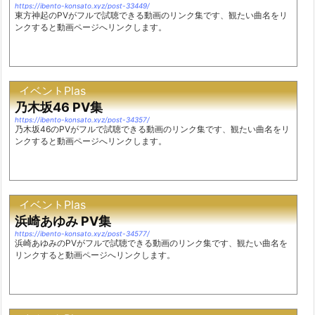
https://ibento-konsato.xyz/post-33449/
東方神起のPVがフルで試聴できる動画のリンク集です、観たい曲名をリ
ンクすると動画ページへリンクします。
イベントPlas
乃木坂46 PV集
https://ibento-konsato.xyz/post-34357/
乃木坂46のPVがフルで試聴できる動画のリンク集です、観たい曲名をリ
ンクすると動画ページへリンクします。
イベントPlas
浜崎あゆみ PV集
https://ibento-konsato.xyz/post-34577/
浜崎あゆみのPVがフルで試聴できる動画のリンク集です、観たい曲名を
リンクすると動画ページへリンクします。