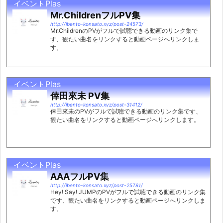
イベントPlas
Mr.ChildrenフルPV集
http://ibento-konsato.xyz/post-24573/
Mr.ChildrenのPVがフルで試聴できる動画のリンク集で
す、観たい曲名をリンクすると動画ページへリンクしま
す。
イベントPlas
倖田來未 PV集
http://ibento-konsato.xyz/post-31412/
倖田來未のPVがフルで試聴できる動画のリンク集です、
観たい曲名をリンクすると動画ページへリンクします。
イベントPlas
AAAフルPV集
http://ibento-konsato.xyz/post-25781/
Hey! Say! JUMPのPVがフルで試聴できる動画のリンク集
です、観たい曲名をリンクすると動画ページへリンクしま
す。