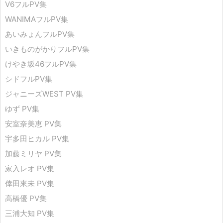
V6フルPV集
WANIMAフルPV集
あいみょんフルPV集
いきものがかりフルPV集
けやき坂46フルPV集
シドフルPV集
ジャニーズWEST PV集
ゆず PV集
安室奈美恵 PV集
宇多田ヒカル PV集
加藤ミリヤ PV集
家入レオ PV集
倖田來未 PV集
高橋優 PV集
三浦大知 PV集