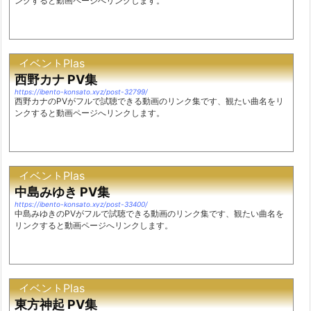
ンクすると動画ページへリンクします。
イベントPlas
西野カナ PV集
https://ibento-konsato.xyz/post-32799/
西野カナのPVがフルで試聴できる動画のリンク集です、観たい曲名をリ
ンクすると動画ページへリンクします。
イベントPlas
中島みゆき PV集
https://ibento-konsato.xyz/post-33400/
中島みゆきのPVがフルで試聴できる動画のリンク集です、観たい曲名を
リンクすると動画ページへリンクします。
イベントPlas
東方神起 PV集