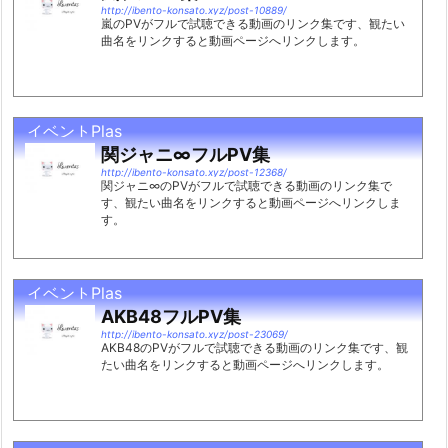
http://ibento-konsato.xyz/post-10889/
嵐のPVがフルで試聴できる動画のリンク集です、観たい
曲名をリンクすると動画ページへリンクします。
イベントPlas
関ジャニ∞フルPV集
http://ibento-konsato.xyz/post-12368/
関ジャニ∞のPVがフルで試聴できる動画のリンク集で
す、観たい曲名をリンクすると動画ページへリンクしま
す。
イベントPlas
AKB48フルPV集
http://ibento-konsato.xyz/post-23069/
AKB48のPVがフルで試聴できる動画のリンク集です、観
たい曲名をリンクすると動画ページへリンクします。