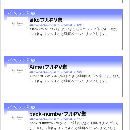
イベントPlas
aikoフルPV集
http://ibento-konsato.xyz/post-25896/
aikoのPVがフルで試聴できる動画のリンク集です、観た
い曲名をリンクすると動画ページへリンクします。
イベントPlas
AimerフルPV集
http://ibento-konsato.xyz/post-25989/
AimerのPVがフルで試聴できる動画のリンク集です、観た
い曲名をリンクすると動画ページへリンクします。
イベントPlas
back-numberフルPV集
http://ibento-konsato.xyz/post-26253/
back-numberのPVがフルで試聴できる動画のリンク集で
す、観たい曲名をリンクすると動画ページへリンクしま