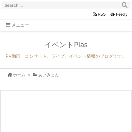
RSS
Feedly
メニュー
イベントPlas
PV動画、コンサート、ライブ、イベント情報のブログです。
ホーム
>
あいみょん