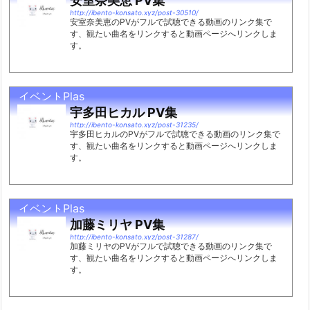
安室奈美恵 PV集
http://ibento-konsato.xyz/post-30510/
安室奈美恵のPVがフルで試聴できる動画のリンク集で
す、観たい曲名をリンクすると動画ページへリンクしま
す。
イベントPlas
宇多田ヒカル PV集
http://ibento-konsato.xyz/post-31235/
宇多田ヒカルのPVがフルで試聴できる動画のリンク集で
す、観たい曲名をリンクすると動画ページへリンクしま
す。
イベントPlas
加藤ミリヤ PV集
http://ibento-konsato.xyz/post-31287/
加藤ミリヤのPVがフルで試聴できる動画のリンク集で
す、観たい曲名をリンクすると動画ページへリンクしま
す。