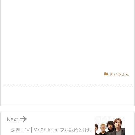
あいみょん
Next
深海 -PV | Mr.Children フル試聴と評判