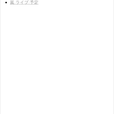
嵐 ライブ 予定