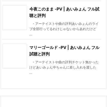
今夜このまま -PV | あいみょん フル試
聴と評判
・アーテイストや曲の評判あいみょんのライ
ブ全部行ってるわけじゃないからあれだけど
...
マリーゴールド -PV | あいみょん フル
試聴と評判
・アーテイストや曲の評判チケット無かった
けどあいみょん中ちゃんに差し入れを渡した
...