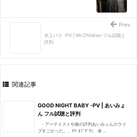
Prev
水上バス -PV | Mr.Children フル試聴と
評判
関連記事
GOOD NIGHT BABY -PV | あいみょ
ん フル試聴と評判
・アーテイストや曲の評判あいみょんのライ
ブすごかった。。ﾀﾜｰｵﾌﾞｻﾞｻﾝ、体 ...