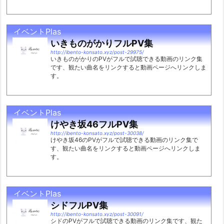
イベントPlas
いきものがかりフルPV集
http://ibento-konsato.xyz/post-29975/
いきものがかりのPVがフルで試聴できる動画のリンク集
です、観たい曲名をリンクすると動画ページへリンクしま
す。
イベントPlas
けやき坂46フルPV集
http://ibento-konsato.xyz/post-30038/
けやき坂46のPVがフルで試聴できる動画のリンク集で
す、観たい曲名をリンクすると動画ページへリンクしま
す。
イベントPlas
シドフルPV集
http://ibento-konsato.xyz/post-30091/
シドのPVがフルで試聴できる動画のリンク集です、観た