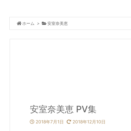
ホーム
>
安室奈美恵
安室奈美恵 PV集
2018年7月1日
2018年12月10日