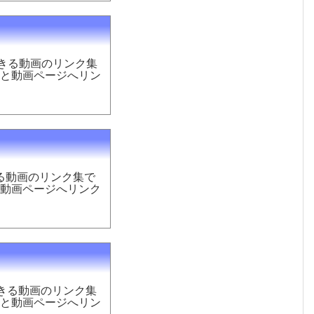
できる動画のリンク集
と動画ページへリン
きる動画のリンク集で
動画ページへリンク
できる動画のリンク集
と動画ページへリン