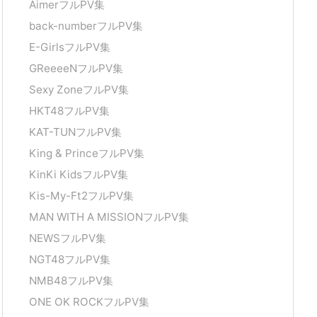
AimerフルPV集
back-numberフルPV集
E-GirlsフルPV集
GReeeeNフルPV集
Sexy ZoneフルPV集
HKT48フルPV集
KAT-TUNフルPV集
King & PrinceフルPV集
KinKi KidsフルPV集
Kis-My-Ft2フルPV集
MAN WITH A MISSIONフルPV集
NEWSフルPV集
NGT48フルPV集
NMB48フルPV集
ONE OK ROCKフルPV集