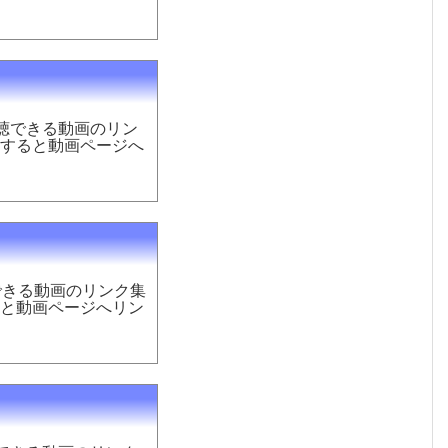
ルで試聴できる動画のリン
すると動画ページへ
試聴できる動画のリンク集
と動画ページへリン