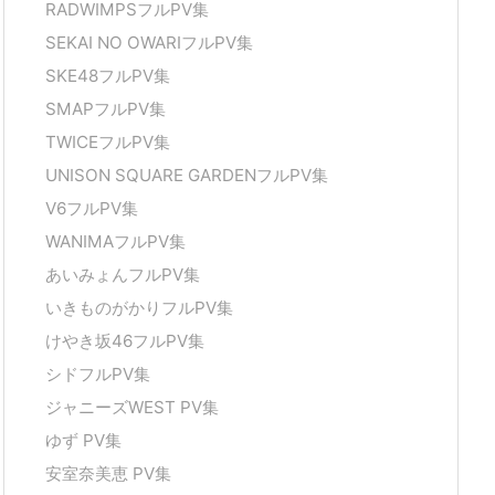
RADWIMPSフルPV集
SEKAI NO OWARIフルPV集
SKE48フルPV集
SMAPフルPV集
TWICEフルPV集
UNISON SQUARE GARDENフルPV集
V6フルPV集
WANIMAフルPV集
あいみょんフルPV集
いきものがかりフルPV集
けやき坂46フルPV集
シドフルPV集
ジャニーズWEST PV集
ゆず PV集
安室奈美恵 PV集