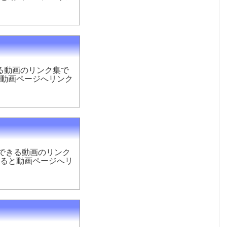
きる動画のリンク集で
動画ページへリンク
で試聴できる動画のリンク
ると動画ページへリ