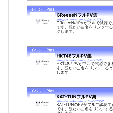
イベントPlas
GReeeeNフルPV集
http://ibento-konsato.xyz/post-26740/
GReeeeNのPVがフルで試聴
です、観たい曲名をリンクする
クします。
イベントPlas
HKT48フルPV集
http://ibento-konsato.xyz/post-26810/
HKT48のPVがフルで試聴で
す、観たい曲名をリンクすると
します。
イベントPlas
KAT-TUNフルPV集
http://ibento-konsato.xyz/post-26904/
KAT-TUNのPVがフルで試聴
です、観たい曲名をリンクする
クします。