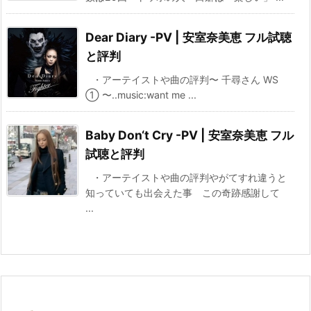
Dear Diary -PV | 安室奈美恵 フル試聴
と評判
・アーテイストや曲の評判〜 千尋さん WS
① 〜..music:want me ...
Baby Don‘t Cry -PV | 安室奈美恵 フル
試聴と評判
・アーテイストや曲の評判やがてすれ違うと
知っていても出会えた事 この奇跡感謝して
...