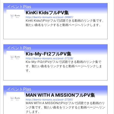
イベントPlas
KinKi KidsフルPV集
http://ibento-konsato.xyz/post-26987/
KinKi KidsのPVがフルで試聴できる動画のリンク集です、
観たい曲名をリンクすると動画ページへリンクします。
イベントPlas
Kis-My-Ft2フルPV集
http://ibento-konsato.xyz/post-27228/
Kis-My-Ft2のPVがフルで試聴できる動画のリンク集で
す、観たい曲名をリンクすると動画ページへリンクしま
す。
イベントPlas
MAN WITH A MISSIONフルPV集
http://ibento-konsato.xyz/post-27281/
MAN WITH A MISSIONのPVがフルで試聴できる動画のリ
ンク集です、観たい曲名をリンクすると動画ページへリン
クします。