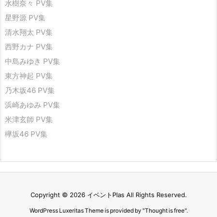
水樹奈々 PV集
星野源 PV集
清水翔太 PV集
西野カナ PV集
中島みゆき PV集
東方神起 PV集
乃木坂46 PV集
浜崎あゆみ PV集
米津玄師 PV集
欅坂46 PV集
Copyright ©
2026
イベントPlas
All Rights Reserved.
WordPress Luxeritas Theme is provided by "
Thought is free
".