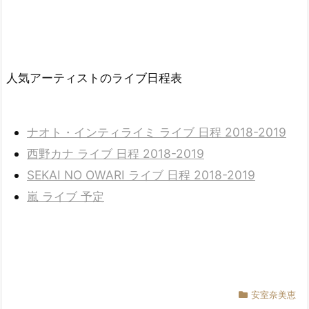
人気アーティストのライブ日程表
ナオト・インティライミ ライブ 日程 2018-2019
西野カナ ライブ 日程 2018-2019
SEKAI NO OWARI ライブ 日程 2018-2019
嵐 ライブ 予定
安室奈美恵