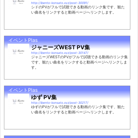
http://ibento-konsato.xyz/post-30091/
シドのPVがフルで試聴できる動画のリンク集です、観た
い曲名をリンクすると動画ページへリンクします。
イベントPlas
ジャニーズWEST PV集
http://ibento-konsato.xyz/post-30147/
ジャニーズWESTのPVがフルで試聴できる動画のリンク集
です、観たい曲名をリンクすると動画ページへリンクしま
す。
イベントPlas
ゆず PV集
http://ibento-konsato.xyz/post-30217/
ゆずのPVがフルで試聴できる動画のリンク集です、観た
い曲名をリンクすると動画ページへリンクします。