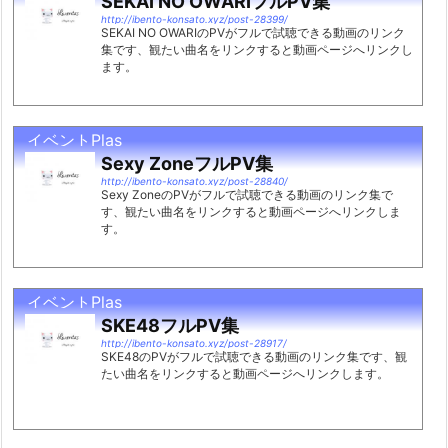
SEKAI NO OWARIフルPV集
http://ibento-konsato.xyz/post-28399/
SEKAI NO OWARIのPVがフルで試聴できる動画のリンク
集です、観たい曲名をリンクすると動画ページへリンクし
ます。
イベントPlas
Sexy ZoneフルPV集
http://ibento-konsato.xyz/post-28840/
Sexy ZoneのPVがフルで試聴できる動画のリンク集で
す、観たい曲名をリンクすると動画ページへリンクしま
す。
イベントPlas
SKE48フルPV集
http://ibento-konsato.xyz/post-28917/
SKE48のPVがフルで試聴できる動画のリンク集です、観
たい曲名をリンクすると動画ページへリンクします。