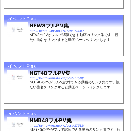
イベントPlas
NEWSフルPV集
http://ibento-konsato.xyz/post-27445/
NEWSのPVがフルで試聴できる動画のリンク集です、観
たい曲名をリンクすると動画ページへリンクします。
イベントPlas
NGT48フルPV集
http://ibento-konsato.xyz/post-27510/
NGT48のPVがフルで試聴できる動画のリンク集です、観
たい曲名をリンクすると動画ページへリンクします。
イベントPlas
NMB48フルPV集
http://ibento-konsato.xyz/post-27582/
NMB48のPVがフルで試聴できる動画のリンク集です、観