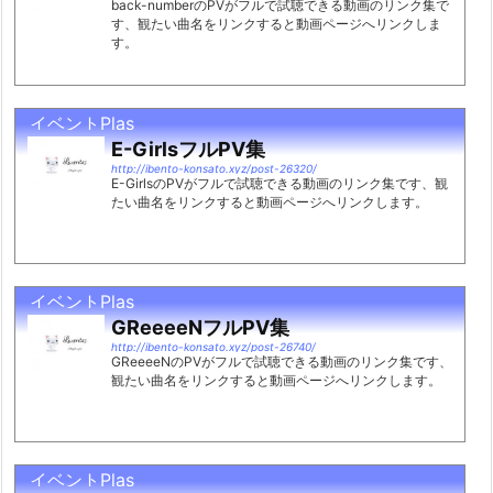
back-numberのPVがフルで試聴できる動画のリンク集で
す、観たい曲名をリンクすると動画ページへリンクしま
す。
イベントPlas
E-GirlsフルPV集
http://ibento-konsato.xyz/post-26320/
E-GirlsのPVがフルで試聴できる動画のリンク集です、観
たい曲名をリンクすると動画ページへリンクします。
イベントPlas
GReeeeNフルPV集
http://ibento-konsato.xyz/post-26740/
GReeeeNのPVがフルで試聴できる動画のリンク集です、
観たい曲名をリンクすると動画ページへリンクします。
イベントPlas