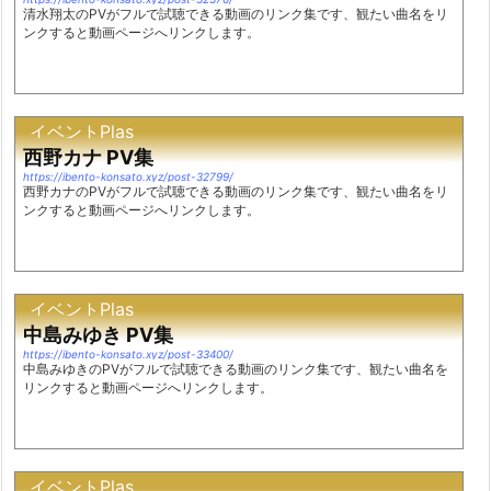
清水翔太のPVがフルで試聴できる動画のリンク集です、観たい曲名をリ
ンクすると動画ページへリンクします。
イベントPlas
西野カナ PV集
https://ibento-konsato.xyz/post-32799/
西野カナのPVがフルで試聴できる動画のリンク集です、観たい曲名をリ
ンクすると動画ページへリンクします。
イベントPlas
中島みゆき PV集
https://ibento-konsato.xyz/post-33400/
中島みゆきのPVがフルで試聴できる動画のリンク集です、観たい曲名を
リンクすると動画ページへリンクします。
イベントPlas