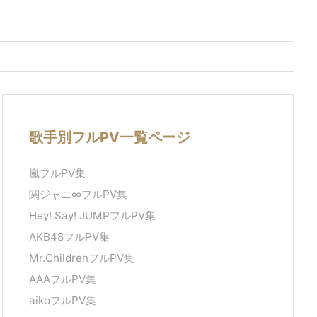
歌手別フルPV一覧ページ
嵐フルPV集
関ジャニ∞フルPV集
Hey! Say! JUMPフルPV集
AKB48フルPV集
Mr.ChildrenフルPV集
AAAフルPV集
aikoフルPV集