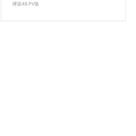
欅坂46 PV集