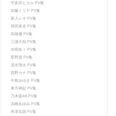
宇多田ヒカル PV集
加藤ミリヤ PV集
家入レオ PV集
倖田來未 PV集
高橋優 PV集
三浦大知 PV集
水樹奈々 PV集
星野源 PV集
清水翔太 PV集
西野カナ PV集
中島みゆき PV集
東方神起 PV集
乃木坂46 PV集
浜崎あゆみ PV集
米津玄師 PV集