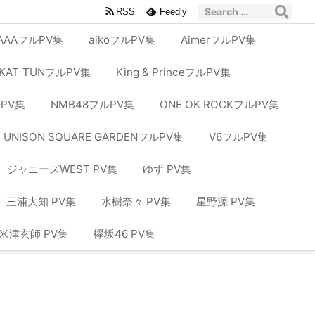
RSS
Feedly
AAAフルPV集
aikoフルPV集
AimerフルPV集
KAT-TUNフルPV集
King & PrinceフルPV集
ルPV集
NMB48フルPV集
ONE OK ROCKフルPV集
UNISON SQUARE GARDENフルPV集
V6フルPV集
ジャニーズWEST PV集
ゆず PV集
三浦大知 PV集
水樹奈々 PV集
星野源 PV集
米津玄師 PV集
欅坂46 PV集