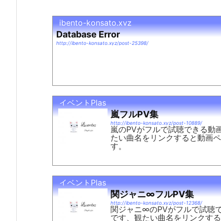
ibento-konsato.xyz
Database Error
http://ibento-konsato.xyz/post-25398/
イベントPlas
嵐フルPV集
http://ibento-konsato.xyz/post-10889/
嵐のPVがフルで試聴できる動
たい曲名をリンクすると動画ペ
す。
イベントPlas
関ジャニ∞フルPV集
http://ibento-konsato.xyz/post-12368/
関ジャニ∞のPVがフルで試聴
です、観たい曲名をリンクする