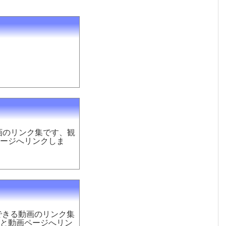
画のリンク集です、観
ージへリンクしま
できる動画のリンク集
と動画ページへリン