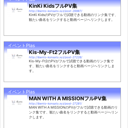
KinKi KidsフルPV集
http://ibento-konsato.xyz/post-26987/
KinKi KidsのPVがフルで試聴できる動画のリンク集です、
観たい曲名をリンクすると動画ページへリンクします。
イベントPlas
Kis-My-Ft2フルPV集
http://ibento-konsato.xyz/post-27228/
Kis-My-Ft2のPVがフルで試聴できる動画のリンク集で
す、観たい曲名をリンクすると動画ページへリンクしま
す。
イベントPlas
MAN WITH A MISSIONフルPV集
http://ibento-konsato.xyz/post-27281/
MAN WITH A MISSIONのPVがフルで試聴できる動画のリ
ンク集です、観たい曲名をリンクすると動画ページへリン
クします。