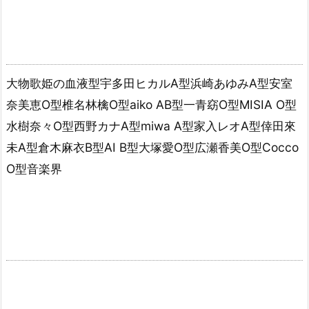
大物歌姫の血液型宇多田ヒカルA型浜崎あゆみA型安室
奈美恵O型椎名林檎O型aiko AB型一青窈O型MISIA O型
水樹奈々O型西野カナA型miwa A型家入レオA型倖田來
未A型倉木麻衣B型AI B型大塚愛O型広瀬香美O型Cocco
O型音楽界