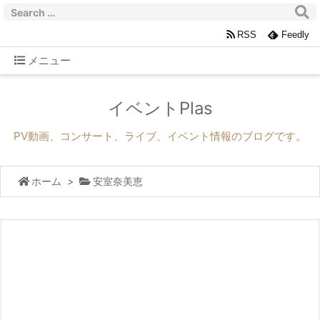
RSS
Feedly
メニュー
イベントPlas
PV動画、コンサート、ライブ、イベント情報のブログです。
ホーム
>
安室奈美恵