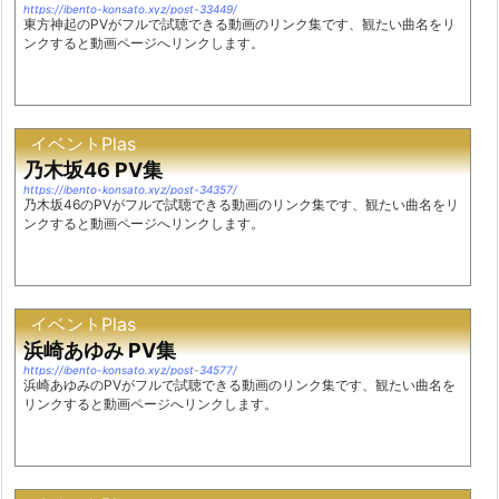
https://ibento-konsato.xyz/post-33449/
東方神起のPVがフルで試聴できる動画のリンク集です、観たい曲名をリ
ンクすると動画ページへリンクします。
イベントPlas
乃木坂46 PV集
https://ibento-konsato.xyz/post-34357/
乃木坂46のPVがフルで試聴できる動画のリンク集です、観たい曲名をリ
ンクすると動画ページへリンクします。
イベントPlas
浜崎あゆみ PV集
https://ibento-konsato.xyz/post-34577/
浜崎あゆみのPVがフルで試聴できる動画のリンク集です、観たい曲名を
リンクすると動画ページへリンクします。