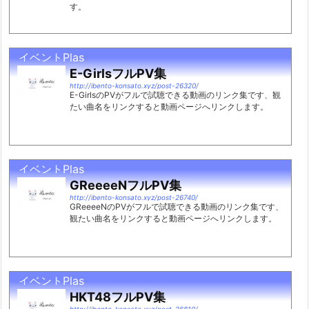
す。
イベントPlas
E-GirlsフルPV集
http://ibento-konsato.xyz/post-26320/
E-GirlsのPVがフルで試聴できる動画のリンク集です、観
たい曲名をリンクすると動画ページへリンクします。
イベントPlas
GReeeeNフルPV集
http://ibento-konsato.xyz/post-26740/
GReeeeNのPVがフルで試聴できる動画のリンク集です、
観たい曲名をリンクすると動画ページへリンクします。
イベントPlas
HKT48フルPV集
http://ibento-konsato.xyz/post-26810/