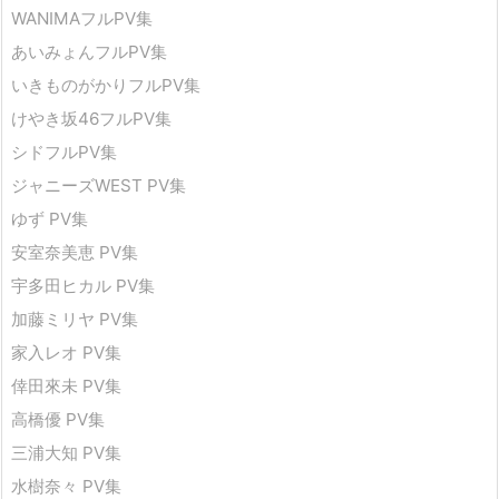
WANIMAフルPV集
あいみょんフルPV集
いきものがかりフルPV集
けやき坂46フルPV集
シドフルPV集
ジャニーズWEST PV集
ゆず PV集
安室奈美恵 PV集
宇多田ヒカル PV集
加藤ミリヤ PV集
家入レオ PV集
倖田來未 PV集
高橋優 PV集
三浦大知 PV集
水樹奈々 PV集