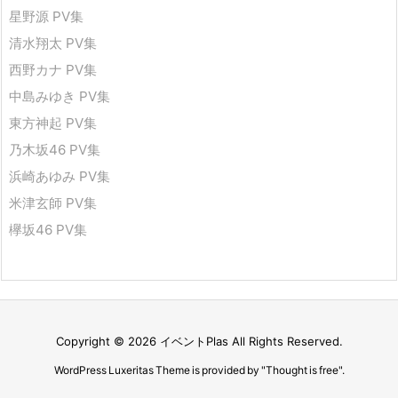
星野源 PV集
清水翔太 PV集
西野カナ PV集
中島みゆき PV集
東方神起 PV集
乃木坂46 PV集
浜崎あゆみ PV集
米津玄師 PV集
欅坂46 PV集
Copyright ©
2026
イベントPlas
All Rights Reserved.
WordPress Luxeritas Theme is provided by "
Thought is free
".