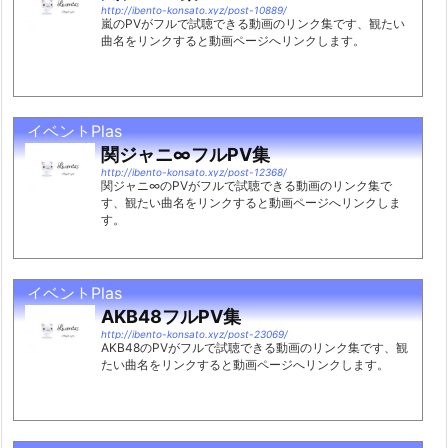
http://ibento-konsato.xyz/post-10889/
嵐のPVがフルで試聴できる動画のリンク集です、観たい
曲名をリンクすると動画ページへリンクします。
イベントPlas
関ジャニ∞フルPV集
http://ibento-konsato.xyz/post-12368/
関ジャニ∞のPVがフルで試聴できる動画のリンク集で
す、観たい曲名をリンクすると動画ページへリンクしま
す。
イベントPlas
AKB48フルPV集
http://ibento-konsato.xyz/post-23069/
AKB48のPVがフルで試聴できる動画のリンク集です、観
たい曲名をリンクすると動画ページへリンクします。