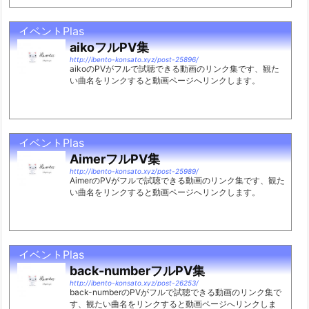
イベントPlas
aikoフルPV集
http://ibento-konsato.xyz/post-25896/
aikoのPVがフルで試聴できる動画のリンク集です、観た
い曲名をリンクすると動画ページへリンクします。
イベントPlas
AimerフルPV集
http://ibento-konsato.xyz/post-25989/
AimerのPVがフルで試聴できる動画のリンク集です、観た
い曲名をリンクすると動画ページへリンクします。
イベントPlas
back-numberフルPV集
http://ibento-konsato.xyz/post-26253/
back-numberのPVがフルで試聴できる動画のリンク集で
す、観たい曲名をリンクすると動画ページへリンクしま