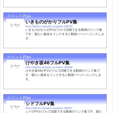
イベントPlas
いきものがかりフルPV集
http://ibento-konsato.xyz/post-29975/
いきものがかりのPVがフルで試聴できる動画のリンク集
です、観たい曲名をリンクすると動画ページへリンクしま
す。
イベントPlas
けやき坂46フルPV集
http://ibento-konsato.xyz/post-30038/
けやき坂46のPVがフルで試聴できる動画のリンク集で
す、観たい曲名をリンクすると動画ページへリンクしま
す。
イベントPlas
シドフルPV集
http://ibento-konsato.xyz/post-30091/
シドのPVがフルで試聴できる動画のリンク集です、観た