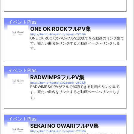
イベントPlas
ONE OK ROCKフルPV集
http://ibento-konsato.xyz/post-27636/
ONE OK ROCKのPVがフルで試聴できる動画のリンク集で
す、観たい曲名をリンクすると動画ページへリンクしま
す。
イベントPlas
RADWIMPSフルPV集
http://ibento-konsato.xyz/post-28052/
RADWIMPSのPVがフルで試聴できる動画のリンク集で
す、観たい曲名をリンクすると動画ページへリンクしま
す。
イベントPlas
SEKAI NO OWARIフルPV集
http://ibento-konsato.xyz/post-28399/