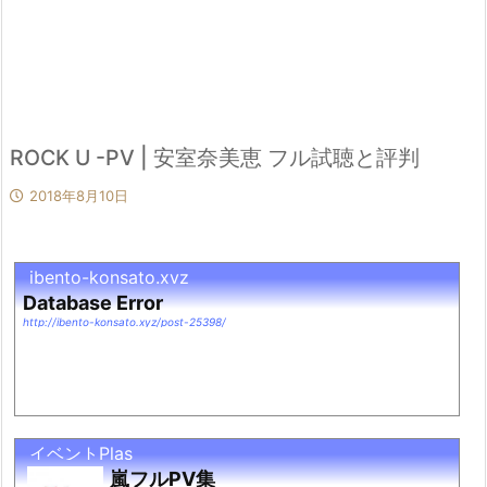
ROCK U -PV | 安室奈美恵 フル試聴と評判
2018年8月10日
ibento-konsato.xyz
Database Error
http://ibento-konsato.xyz/post-25398/
イベントPlas
嵐フルPV集