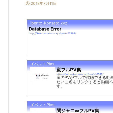
2018年7月11日
ibento-konsato.xyz
Database Error
http://ibento-konsato.xyz/post-25398/
イベントPlas
嵐フルPV集
http://ibento-konsato.xyz/post-10889/
嵐のPVがフルで試聴できる動
たい曲名をリンクすると動画ペ
す。
イベントPlas
関ジャニ∞フルPV集