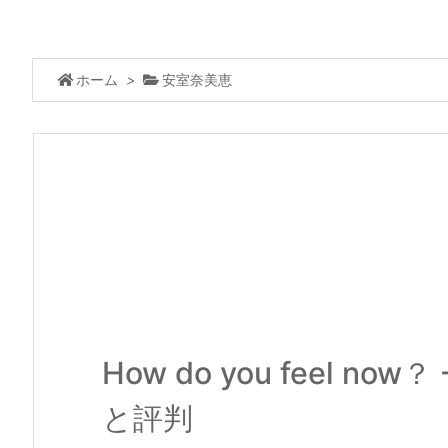
ホーム
>
安室奈美恵
How do you feel no
と評判