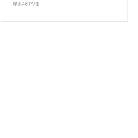
欅坂46 PV集