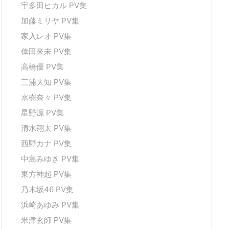
宇多田ヒカル PV集
加藤ミリヤ PV集
家入レオ PV集
倖田來未 PV集
高橋優 PV集
三浦大知 PV集
水樹奈々 PV集
星野源 PV集
清水翔太 PV集
西野カナ PV集
中島みゆき PV集
東方神起 PV集
乃木坂46 PV集
浜崎あゆみ PV集
米津玄師 PV集