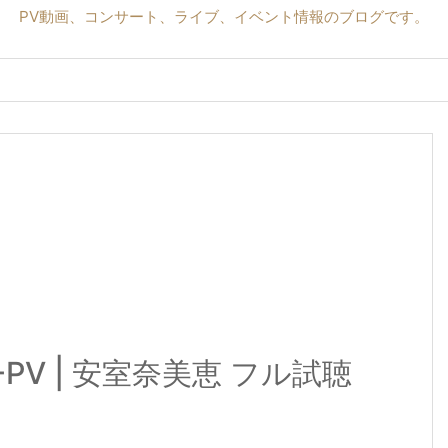
PV動画、コンサート、ライブ、イベント情報のブログです。
w？ -PV | 安室奈美恵 フル試聴