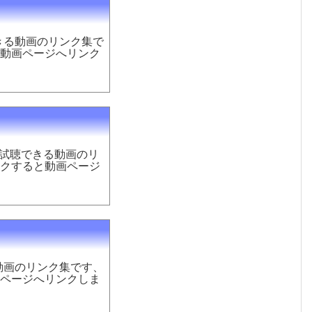
きる動画のリンク集で
動画ページへリンク
フルで試聴できる動画のリ
クすると動画ページ
る動画のリンク集です、
ページへリンクしま