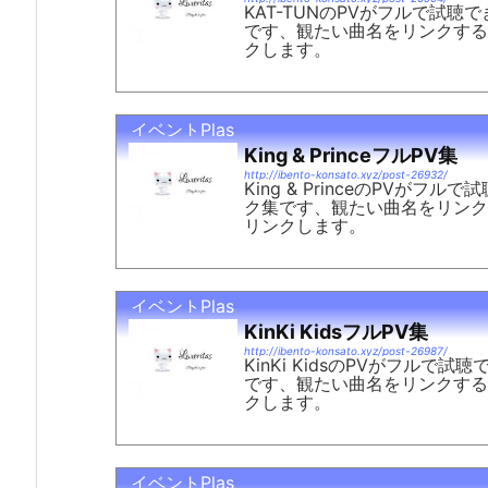
KAT-TUNのPVがフルで試聴
です、観たい曲名をリンクする
クします。
イベントPlas
King & PrinceフルPV集
http://ibento-konsato.xyz/post-26932/
King & PrinceのPVがフ
ク集です、観たい曲名をリンク
リンクします。
イベントPlas
KinKi KidsフルPV集
http://ibento-konsato.xyz/post-26987/
KinKi KidsのPVがフルで
です、観たい曲名をリンクする
クします。
イベントPlas