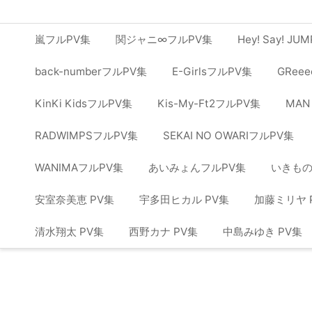
嵐フルPV集
関ジャニ∞フルPV集
Hey! Say! J
back-numberフルPV集
E-GirlsフルPV集
GRee
KinKi KidsフルPV集
Kis-My-Ft2フルPV集
MAN
RADWIMPSフルPV集
SEKAI NO OWARIフルPV集
WANIMAフルPV集
あいみょんフルPV集
いきもの
安室奈美恵 PV集
宇多田ヒカル PV集
加藤ミリヤ 
清水翔太 PV集
西野カナ PV集
中島みゆき PV集