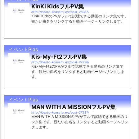
KinKi KidsフルPV集
http://ibento-konsato.xyz/post-26987/
KinKi KidsのPVがフルで試聴できる動画のリンク集です、
観たい曲名をリンクすると動画ページへリンクします。
イベントPlas
Kis-My-Ft2フルPV集
http://ibento-konsato.xyz/post-27228/
Kis-My-Ft2のPVがフルで試聴できる動画のリンク集で
す、観たい曲名をリンクすると動画ページへリンクしま
す。
イベントPlas
MAN WITH A MISSIONフルPV集
http://ibento-konsato.xyz/post-27281/
MAN WITH A MISSIONのPVがフルで試聴できる動画のリ
ンク集です、観たい曲名をリンクすると動画ページへリン
クします。