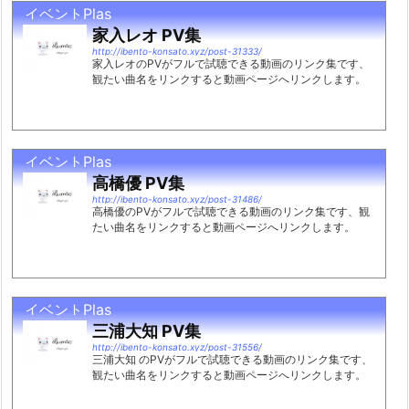
イベントPlas
家入レオ PV集
http://ibento-konsato.xyz/post-31333/
家入レオのPVがフルで試聴できる動画のリンク集です、
観たい曲名をリンクすると動画ページへリンクします。
イベントPlas
高橋優 PV集
http://ibento-konsato.xyz/post-31486/
高橋優のPVがフルで試聴できる動画のリンク集です、観
たい曲名をリンクすると動画ページへリンクします。
イベントPlas
三浦大知 PV集
http://ibento-konsato.xyz/post-31556/
三浦大知 のPVがフルで試聴できる動画のリンク集です、
観たい曲名をリンクすると動画ページへリンクします。