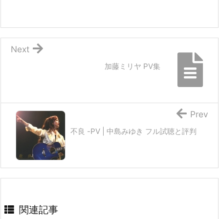
Next
加藤ミリヤ PV集
Prev
不良 -PV | 中島みゆき フル試聴と評判
関連記事