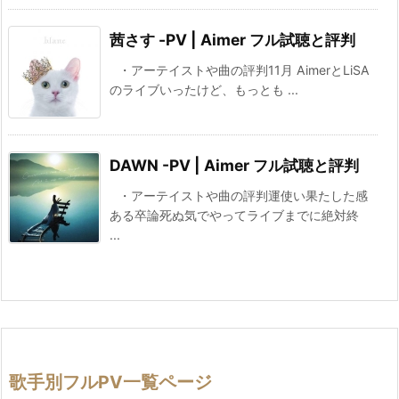
茜さす -PV | Aimer フル試聴と評判
・アーテイストや曲の評判11月 AimerとLiSA
のライブいったけど、もっとも ...
DAWN -PV | Aimer フル試聴と評判
・アーテイストや曲の評判運使い果たした感
ある卒論死ぬ気でやってライブまでに絶対終
...
歌手別フルPV一覧ページ