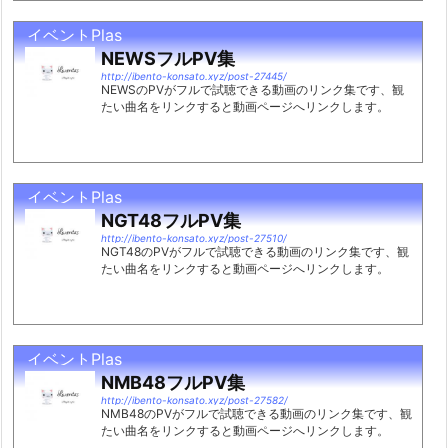
イベントPlas
NEWSフルPV集
http://ibento-konsato.xyz/post-27445/
NEWSのPVがフルで試聴できる動画のリンク集です、観
たい曲名をリンクすると動画ページへリンクします。
イベントPlas
NGT48フルPV集
http://ibento-konsato.xyz/post-27510/
NGT48のPVがフルで試聴できる動画のリンク集です、観
たい曲名をリンクすると動画ページへリンクします。
イベントPlas
NMB48フルPV集
http://ibento-konsato.xyz/post-27582/
NMB48のPVがフルで試聴できる動画のリンク集です、観
たい曲名をリンクすると動画ページへリンクします。