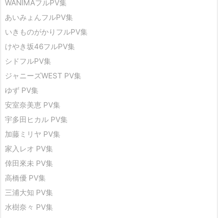
WANIMAフルPV集
あいみょんフルPV集
いきものがかりフルPV集
けやき坂46フルPV集
シドフルPV集
ジャニーズWEST PV集
ゆず PV集
安室奈美恵 PV集
宇多田ヒカル PV集
加藤ミリヤ PV集
家入レオ PV集
倖田來未 PV集
高橋優 PV集
三浦大知 PV集
水樹奈々 PV集