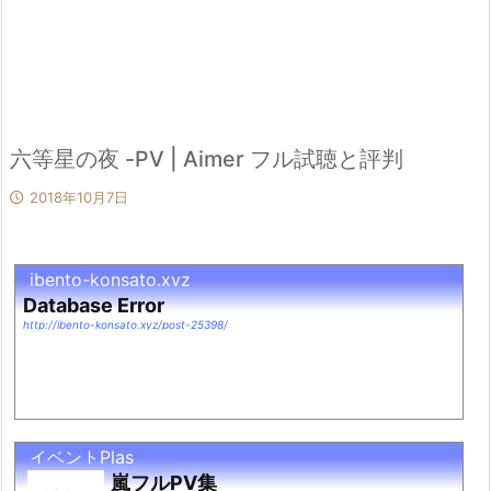
六等星の夜 -PV | Aimer フル試聴と評判
2018年10月7日
ibento-konsato.xyz
Database Error
http://ibento-konsato.xyz/post-25398/
イベントPlas
嵐フルPV集