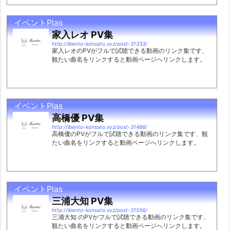
イベントPlas
家入レオ PV集
http://ibento-konsato.xyz/post-31333/
家入レオのPVがフルで試聴できる動画のリンク集です、
観たい曲名をリンクすると動画ページへリンクします。
イベントPlas
高橋優 PV集
http://ibento-konsato.xyz/post-31486/
高橋優のPVがフルで試聴できる動画のリンク集です、観
たい曲名をリンクすると動画ページへリンクします。
イベントPlas
三浦大知 PV集
http://ibento-konsato.xyz/post-31556/
三浦大知 のPVがフルで試聴できる動画のリンク集です、
観たい曲名をリンクすると動画ページへリンクします。