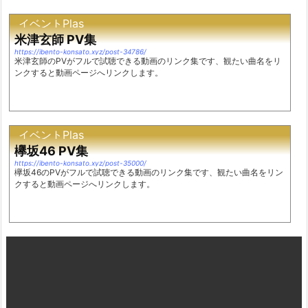
イベントPlas
米津玄師 PV集
https://ibento-konsato.xyz/post-34786/
米津玄師のPVがフルで試聴できる動画のリンク集です、観たい曲名をリ
ンクすると動画ページへリンクします。
イベントPlas
欅坂46 PV集
https://ibento-konsato.xyz/post-35000/
欅坂46のPVがフルで試聴できる動画のリンク集です、観たい曲名をリン
クすると動画ページへリンクします。