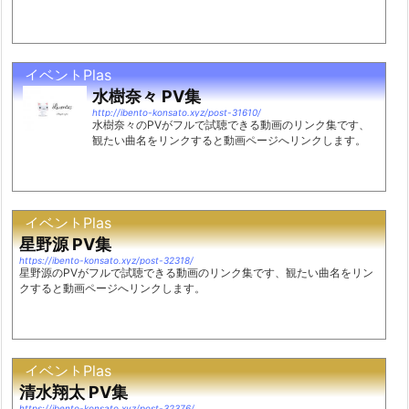
イベントPlas
水樹奈々 PV集
http://ibento-konsato.xyz/post-31610/
水樹奈々のPVがフルで試聴できる動画のリンク集です、
観たい曲名をリンクすると動画ページへリンクします。
イベントPlas
星野源 PV集
https://ibento-konsato.xyz/post-32318/
星野源のPVがフルで試聴できる動画のリンク集です、観たい曲名をリン
クすると動画ページへリンクします。
イベントPlas
清水翔太 PV集
https://ibento-konsato.xyz/post-32376/