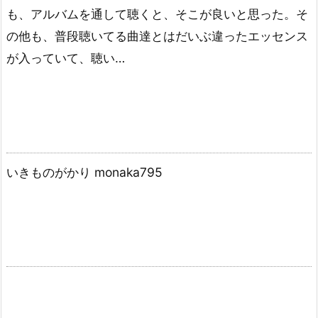
も、アルバムを通して聴くと、そこが良いと思った。そ
の他も、普段聴いてる曲達とはだいぶ違ったエッセンス
が入っていて、聴い…
いきものがかり monaka795