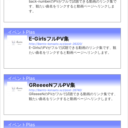
back-numberのPVがフルで試聴できる動画のリンク集で
す、観たい曲名をリンクすると動画ページへリンクしま
す。
イベントPlas
E-GirlsフルPV集
http://ibento-konsato.xyz/post-26320/
E-GirlsのPVがフルで試聴できる動画のリンク集です、観
たい曲名をリンクすると動画ページへリンクします。
イベントPlas
GReeeeNフルPV集
http://ibento-konsato.xyz/post-26740/
GReeeeNのPVがフルで試聴できる動画のリンク集です、
観たい曲名をリンクすると動画ページへリンクします。
イベントPlas