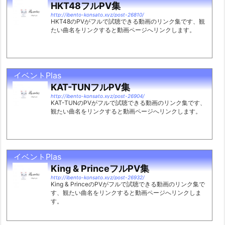
HKT48フルPV集
http://ibento-konsato.xyz/post-26810/
HKT48のPVがフルで試聴できる動画のリンク集です、観
たい曲名をリンクすると動画ページへリンクします。
イベントPlas
KAT-TUNフルPV集
http://ibento-konsato.xyz/post-26904/
KAT-TUNのPVがフルで試聴できる動画のリンク集です、
観たい曲名をリンクすると動画ページへリンクします。
イベントPlas
King & PrinceフルPV集
http://ibento-konsato.xyz/post-26932/
King & PrinceのPVがフルで試聴できる動画のリンク集で
す、観たい曲名をリンクすると動画ページへリンクしま
す。