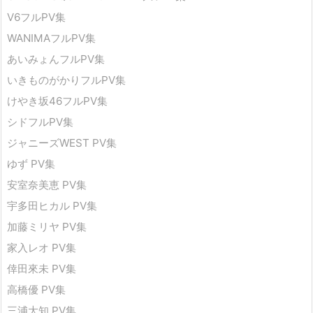
V6フルPV集
WANIMAフルPV集
あいみょんフルPV集
いきものがかりフルPV集
けやき坂46フルPV集
シドフルPV集
ジャニーズWEST PV集
ゆず PV集
安室奈美恵 PV集
宇多田ヒカル PV集
加藤ミリヤ PV集
家入レオ PV集
倖田來未 PV集
高橋優 PV集
三浦大知 PV集