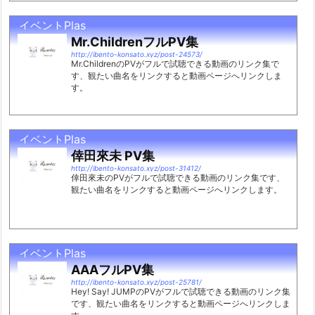
イベントPlas
Mr.ChildrenフルPV集
http://ibento-konsato.xyz/post-24573/
Mr.ChildrenのPVがフルで試聴できる動画のリンク集で
す、観たい曲名をリンクすると動画ページへリンクしま
す。
イベントPlas
倖田來未 PV集
http://ibento-konsato.xyz/post-31412/
倖田來未のPVがフルで試聴できる動画のリンク集です、
観たい曲名をリンクすると動画ページへリンクします。
イベントPlas
AAAフルPV集
http://ibento-konsato.xyz/post-25781/
Hey! Say! JUMPのPVがフルで試聴できる動画のリンク集
です、観たい曲名をリンクすると動画ページへリンクしま