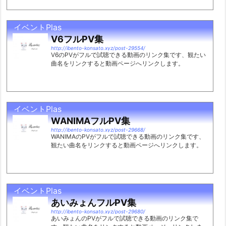
イベントPlas
V6フルPV集
http://ibento-konsato.xyz/post-29554/
V6のPVがフルで試聴できる動画のリンク集です、観たい
曲名をリンクすると動画ページへリンクします。
イベントPlas
WANIMAフルPV集
http://ibento-konsato.xyz/post-29668/
WANIMAのPVがフルで試聴できる動画のリンク集です、
観たい曲名をリンクすると動画ページへリンクします。
イベントPlas
あいみょんフルPV集
http://ibento-konsato.xyz/post-29680/
あいみょんのPVがフルで試聴できる動画のリンク集で