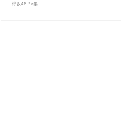
欅坂46 PV集