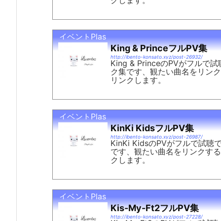
イベントPlas
King & PrinceフルPV集
http://ibento-konsato.xyz/post-26932/
King & PrinceのPVがフ
ク集です、観たい曲名をリンク
リンクします。
イベントPlas
KinKi KidsフルPV集
http://ibento-konsato.xyz/post-26987/
KinKi KidsのPVがフルで
です、観たい曲名をリンクする
クします。
イベントPlas
Kis-My-Ft2フルPV集
http://ibento-konsato.xyz/post-27228/