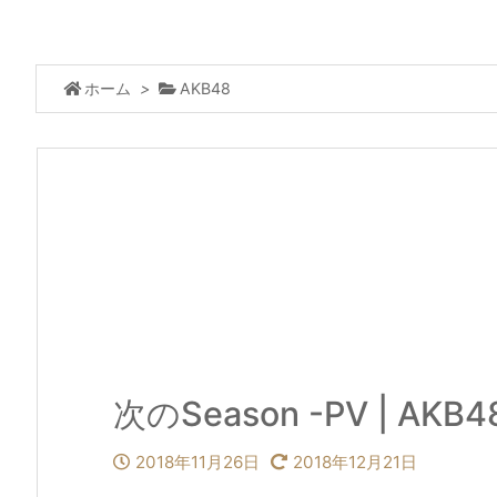
ホーム
>
AKB48
次のSeason -PV | A
2018年11月26日
2018年12月21日