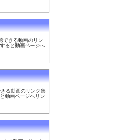
ルで試聴できる動画のリン
すると動画ページへ
試聴できる動画のリンク集
と動画ページへリン