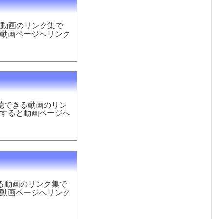
きる動画のリンク集で
動画ページへリンク
で試聴できる動画のリン
すると動画ページへ
できる動画のリンク集で
動画ページへリンク