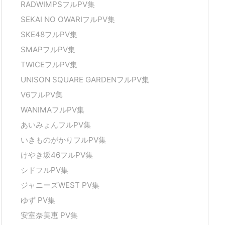
RADWIMPSフルPV集
SEKAI NO OWARIフルPV集
SKE48フルPV集
SMAPフルPV集
TWICEフルPV集
UNISON SQUARE GARDENフルPV集
V6フルPV集
WANIMAフルPV集
あいみょんフルPV集
いきものがかりフルPV集
けやき坂46フルPV集
シドフルPV集
ジャニーズWEST PV集
ゆず PV集
安室奈美恵 PV集