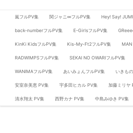
嵐フルPV集
関ジャニ∞フルPV集
Hey! Say! J
back-numberフルPV集
E-GirlsフルPV集
GRee
KinKi KidsフルPV集
Kis-My-Ft2フルPV集
MAN
RADWIMPSフルPV集
SEKAI NO OWARIフルPV集
WANIMAフルPV集
あいみょんフルPV集
いきもの
安室奈美恵 PV集
宇多田ヒカル PV集
加藤ミリヤ 
清水翔太 PV集
西野カナ PV集
中島みゆき PV集