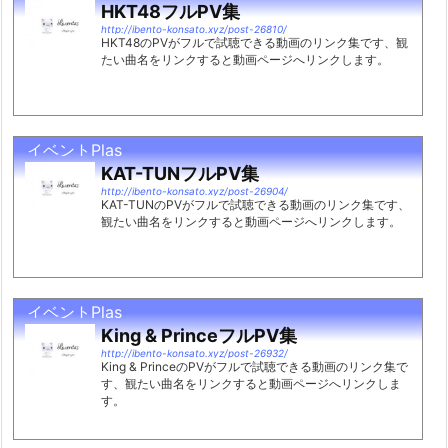
HKT48フルPV集
http://ibento-konsato.xyz/post-26810/
HKT48のPVがフルで試聴できる動画のリンク集です、観
たい曲名をリンクすると動画ページへリンクします。
イベントPlas
KAT-TUNフルPV集
http://ibento-konsato.xyz/post-26904/
KAT-TUNのPVがフルで試聴できる動画のリンク集です、
観たい曲名をリンクすると動画ページへリンクします。
イベントPlas
King & PrinceフルPV集
http://ibento-konsato.xyz/post-26932/
King & PrinceのPVがフルで試聴できる動画のリンク集で
す、観たい曲名をリンクすると動画ページへリンクしま
す。