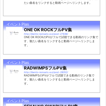
たい曲名をリンクすると動画ページへリンクします。
イベントPlas
ONE OK ROCKフルPV集
http://ibento-konsato.xyz/post-27636/
ONE OK ROCKのPVがフルで試聴できる動画のリンク集で
す、観たい曲名をリンクすると動画ページへリンクしま
す。
イベントPlas
RADWIMPSフルPV集
http://ibento-konsato.xyz/post-28052/
RADWIMPSのPVがフルで試聴できる動画のリンク集で
す、観たい曲名をリンクすると動画ページへリンクしま
す。
イベントPlas