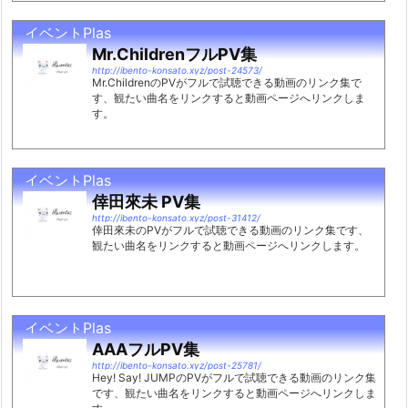
イベントPlas
Mr.ChildrenフルPV集
http://ibento-konsato.xyz/post-24573/
Mr.ChildrenのPVがフルで試聴できる動画のリンク集で
す、観たい曲名をリンクすると動画ページへリンクしま
す。
イベントPlas
倖田來未 PV集
http://ibento-konsato.xyz/post-31412/
倖田來未のPVがフルで試聴できる動画のリンク集です、
観たい曲名をリンクすると動画ページへリンクします。
イベントPlas
AAAフルPV集
http://ibento-konsato.xyz/post-25781/
Hey! Say! JUMPのPVがフルで試聴できる動画のリンク集
です、観たい曲名をリンクすると動画ページへリンクしま