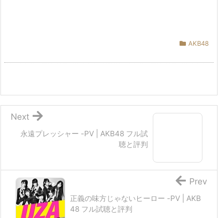
AKB48
Next
永遠プレッシャー -PV | AKB48 フル試
聴と評判
Prev
正義の味方じゃないヒーロー -PV | AKB
48 フル試聴と評判