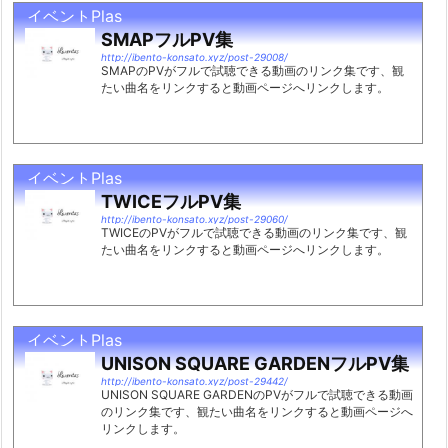
イベントPlas
SMAPフルPV集
http://ibento-konsato.xyz/post-29008/
SMAPのPVがフルで試聴できる動画のリンク集です、観
たい曲名をリンクすると動画ページへリンクします。
イベントPlas
TWICEフルPV集
http://ibento-konsato.xyz/post-29060/
TWICEのPVがフルで試聴できる動画のリンク集です、観
たい曲名をリンクすると動画ページへリンクします。
イベントPlas
UNISON SQUARE GARDENフルPV集
http://ibento-konsato.xyz/post-29442/
UNISON SQUARE GARDENのPVがフルで試聴できる動画
のリンク集です、観たい曲名をリンクすると動画ページへ
リンクします。