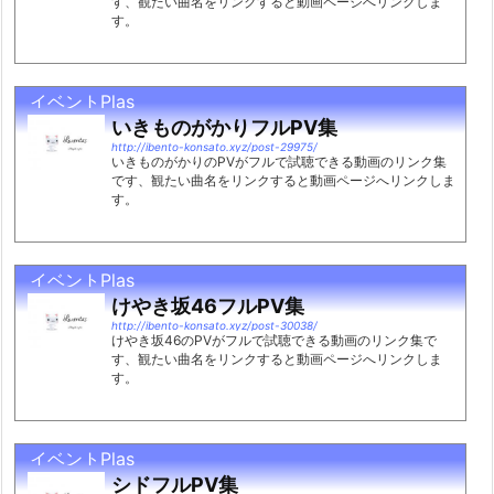
す、観たい曲名をリンクすると動画ページへリンクしま
す。
イベントPlas
いきものがかりフルPV集
http://ibento-konsato.xyz/post-29975/
いきものがかりのPVがフルで試聴できる動画のリンク集
です、観たい曲名をリンクすると動画ページへリンクしま
す。
イベントPlas
けやき坂46フルPV集
http://ibento-konsato.xyz/post-30038/
けやき坂46のPVがフルで試聴できる動画のリンク集で
す、観たい曲名をリンクすると動画ページへリンクしま
す。
イベントPlas
シドフルPV集