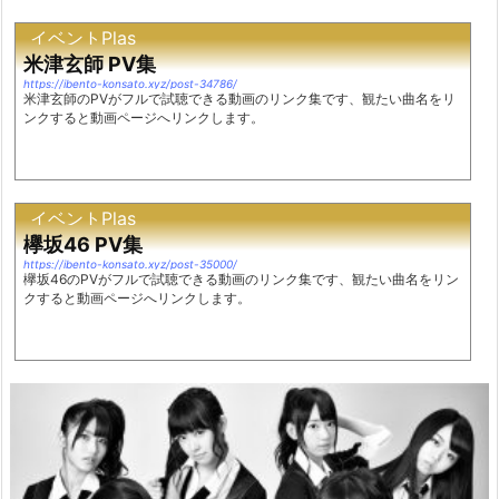
イベントPlas
米津玄師 PV集
https://ibento-konsato.xyz/post-34786/
米津玄師のPVがフルで試聴できる動画のリンク集です、観たい曲名をリ
ンクすると動画ページへリンクします。
イベントPlas
欅坂46 PV集
https://ibento-konsato.xyz/post-35000/
欅坂46のPVがフルで試聴できる動画のリンク集です、観たい曲名をリン
クすると動画ページへリンクします。