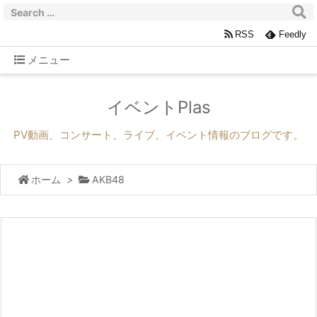
RSS
Feedly
メニュー
イベントPlas
PV動画、コンサート、ライブ、イベント情報のブログです。
ホーム
>
AKB48