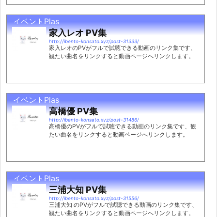
イベントPlas
家入レオ PV集
http://ibento-konsato.xyz/post-31333/
家入レオのPVがフルで試聴できる動画のリンク集です、
観たい曲名をリンクすると動画ページへリンクします。
イベントPlas
高橋優 PV集
http://ibento-konsato.xyz/post-31486/
高橋優のPVがフルで試聴できる動画のリンク集です、観
たい曲名をリンクすると動画ページへリンクします。
イベントPlas
三浦大知 PV集
http://ibento-konsato.xyz/post-31556/
三浦大知 のPVがフルで試聴できる動画のリンク集です、
観たい曲名をリンクすると動画ページへリンクします。