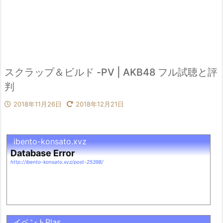
スクラップ＆ビルド -PV | AKB48 フル試聴と評
判
2018年11月26日
2018年12月21日
ibento-konsato.xyz
Database Error
http://ibento-konsato.xyz/post-25398/
イベントPlas