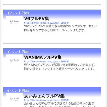
イベントPlas
V6フルPV集
http://ibento-konsato.xyz/post-29554/
V6のPVがフルで試聴できる動画のリンク集です、観たい
曲名をリンクすると動画ページへリンクします。
イベントPlas
WANIMAフルPV集
http://ibento-konsato.xyz/post-29668/
WANIMAのPVがフルで試聴できる動画のリンク集です、
観たい曲名をリンクすると動画ページへリンクします。
イベントPlas
あいみょんフルPV集
http://ibento-konsato.xyz/post-29680/
あいみょんのPVがフルで試聴できる動画のリンク集で