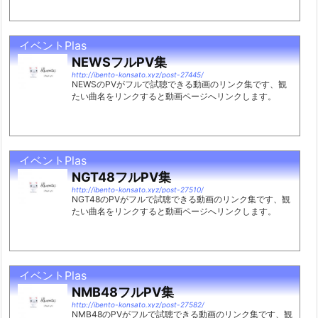
イベントPlas
NEWSフルPV集
http://ibento-konsato.xyz/post-27445/
NEWSのPVがフルで試聴できる動画のリンク集です、観
たい曲名をリンクすると動画ページへリンクします。
イベントPlas
NGT48フルPV集
http://ibento-konsato.xyz/post-27510/
NGT48のPVがフルで試聴できる動画のリンク集です、観
たい曲名をリンクすると動画ページへリンクします。
イベントPlas
NMB48フルPV集
http://ibento-konsato.xyz/post-27582/
NMB48のPVがフルで試聴できる動画のリンク集です、観