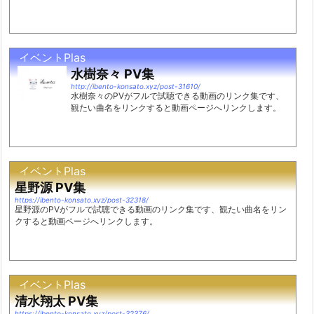
イベントPlas
水樹奈々 PV集
http://ibento-konsato.xyz/post-31610/
水樹奈々のPVがフルで試聴できる動画のリンク集です、
観たい曲名をリンクすると動画ページへリンクします。
イベントPlas
星野源 PV集
https://ibento-konsato.xyz/post-32318/
星野源のPVがフルで試聴できる動画のリンク集です、観たい曲名をリン
クすると動画ページへリンクします。
イベントPlas
清水翔太 PV集
https://ibento-konsato.xyz/post-32376/