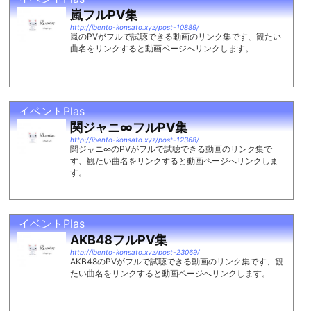
嵐フルPV集
http://ibento-konsato.xyz/post-10889/
嵐のPVがフルで試聴できる動画のリンク集です、観たい
曲名をリンクすると動画ページへリンクします。
イベントPlas
関ジャニ∞フルPV集
http://ibento-konsato.xyz/post-12368/
関ジャニ∞のPVがフルで試聴できる動画のリンク集で
す、観たい曲名をリンクすると動画ページへリンクしま
す。
イベントPlas
AKB48フルPV集
http://ibento-konsato.xyz/post-23069/
AKB48のPVがフルで試聴できる動画のリンク集です、観
たい曲名をリンクすると動画ページへリンクします。