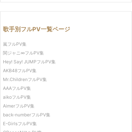
歌手別フルPV一覧ページ
嵐フルPV集
関ジャニ∞フルPV集
Hey! Say! JUMPフルPV集
AKB48フルPV集
Mr.ChildrenフルPV集
AAAフルPV集
aikoフルPV集
AimerフルPV集
back-numberフルPV集
E-GirlsフルPV集