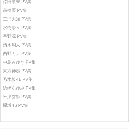
倖田來未 PV集
高橋優 PV集
三浦大知 PV集
水樹奈々 PV集
星野源 PV集
清水翔太 PV集
西野カナ PV集
中島みゆき PV集
東方神起 PV集
乃木坂46 PV集
浜崎あゆみ PV集
米津玄師 PV集
欅坂46 PV集