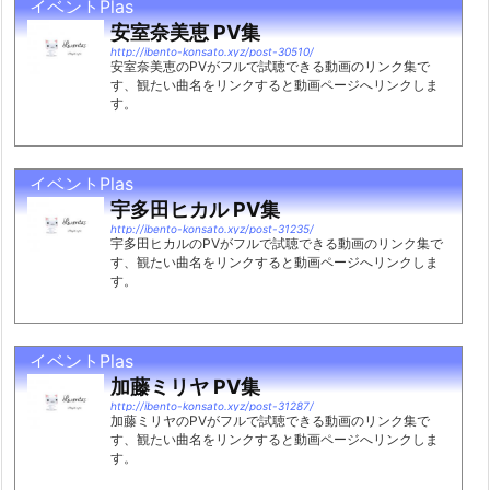
イベントPlas
安室奈美恵 PV集
http://ibento-konsato.xyz/post-30510/
安室奈美恵のPVがフルで試聴できる動画のリンク集で
す、観たい曲名をリンクすると動画ページへリンクしま
す。
イベントPlas
宇多田ヒカル PV集
http://ibento-konsato.xyz/post-31235/
宇多田ヒカルのPVがフルで試聴できる動画のリンク集で
す、観たい曲名をリンクすると動画ページへリンクしま
す。
イベントPlas
加藤ミリヤ PV集
http://ibento-konsato.xyz/post-31287/
加藤ミリヤのPVがフルで試聴できる動画のリンク集で
す、観たい曲名をリンクすると動画ページへリンクしま
す。