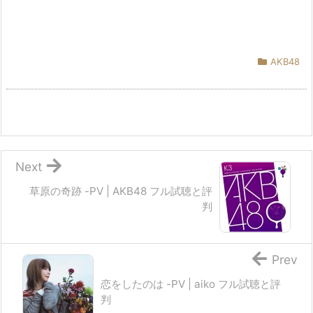
AKB48
Next
草原の奇跡 -PV | AKB48 フル試聴と評
判
Prev
恋をしたのは -PV | aiko フル試聴と評
判