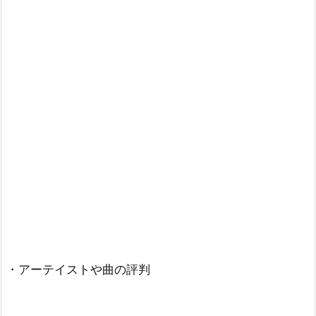
・アーテイストや曲の評判