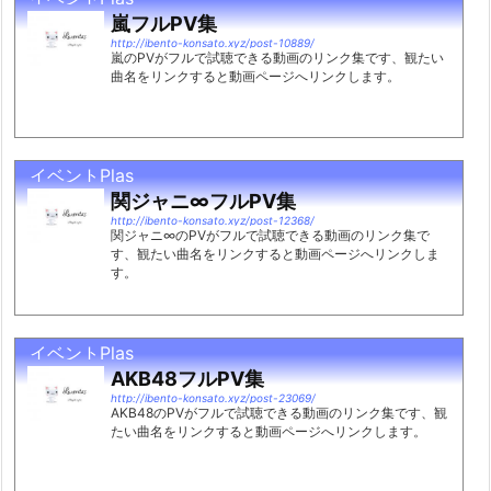
嵐フルPV集
http://ibento-konsato.xyz/post-10889/
嵐のPVがフルで試聴できる動画のリンク集です、観たい
曲名をリンクすると動画ページへリンクします。
イベントPlas
関ジャニ∞フルPV集
http://ibento-konsato.xyz/post-12368/
関ジャニ∞のPVがフルで試聴できる動画のリンク集で
す、観たい曲名をリンクすると動画ページへリンクしま
す。
イベントPlas
AKB48フルPV集
http://ibento-konsato.xyz/post-23069/
AKB48のPVがフルで試聴できる動画のリンク集です、観
たい曲名をリンクすると動画ページへリンクします。