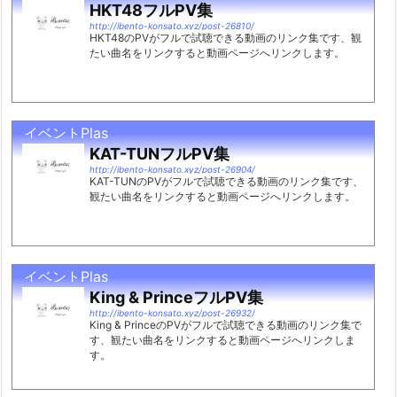
HKT48フルPV集
http://ibento-konsato.xyz/post-26810/
HKT48のPVがフルで試聴できる動画のリンク集です、観
たい曲名をリンクすると動画ページへリンクします。
イベントPlas
KAT-TUNフルPV集
http://ibento-konsato.xyz/post-26904/
KAT-TUNのPVがフルで試聴できる動画のリンク集です、
観たい曲名をリンクすると動画ページへリンクします。
イベントPlas
King & PrinceフルPV集
http://ibento-konsato.xyz/post-26932/
King & PrinceのPVがフルで試聴できる動画のリンク集で
す、観たい曲名をリンクすると動画ページへリンクしま
す。