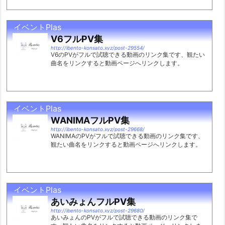
イベントPlas
V6フルPV集
http://ibento-konsato.xyz/post-29554/
V6のPVがフルで試聴できる動画のリンク集です、観たい
曲名をリンクすると動画ページへリンクします。
イベントPlas
WANIMAフルPV集
http://ibento-konsato.xyz/post-29668/
WANIMAのPVがフルで試聴できる動画のリンク集です、
観たい曲名をリンクすると動画ページへリンクします。
イベントPlas
あいみょんフルPV集
http://ibento-konsato.xyz/post-29680/
あいみょんのPVがフルで試聴できる動画のリンク集で