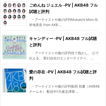
ごめんね ジュエル -PV | AKB48 フル
試聴と評判
・アーテイストや曲の評判Mukaichi Mion 向
井地美音 from AKB ...
キャンディー -PV | AKB48 フル試聴
と評判
・アーテイストや曲の評判目で負かし、 心で
伝える、 変幻自在のエンターテイナー、 ...
愛の存在 -PV | AKB48 フル試聴と評
判
・アーテイストや曲の評判歌田 初夏（AKB48
チーム８） 配信中!!大家志津香 ...