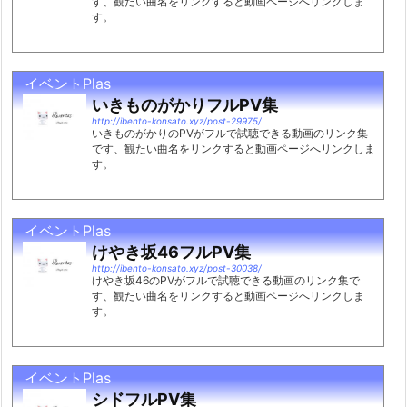
す、観たい曲名をリンクすると動画ページへリンクしま
す。
イベントPlas
いきものがかりフルPV集
http://ibento-konsato.xyz/post-29975/
いきものがかりのPVがフルで試聴できる動画のリンク集
です、観たい曲名をリンクすると動画ページへリンクしま
す。
イベントPlas
けやき坂46フルPV集
http://ibento-konsato.xyz/post-30038/
けやき坂46のPVがフルで試聴できる動画のリンク集で
す、観たい曲名をリンクすると動画ページへリンクしま
す。
イベントPlas
シドフルPV集