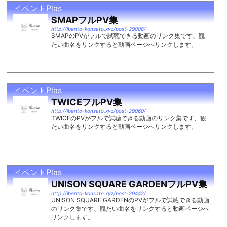
イベントPlas
SMAPフルPV集
http://ibento-konsato.xyz/post-29008/
SMAPのPVがフルで試聴できる動画のリンク集です、観
たい曲名をリンクすると動画ページへリンクします。
イベントPlas
TWICEフルPV集
http://ibento-konsato.xyz/post-29060/
TWICEのPVがフルで試聴できる動画のリンク集です、観
たい曲名をリンクすると動画ページへリンクします。
イベントPlas
UNISON SQUARE GARDENフルPV集
http://ibento-konsato.xyz/post-29442/
UNISON SQUARE GARDENのPVがフルで試聴できる動画
のリンク集です、観たい曲名をリンクすると動画ページへ
リンクします。