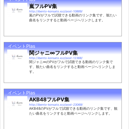
嵐フルPV集
http://ibento-konsato.xyz/post-10889/
嵐のPVがフルで試聴できる動画のリンク集です、観たい
曲名をリンクすると動画ページへリンクします。
イベントPlas
関ジャニ∞フルPV集
http://ibento-konsato.xyz/post-12368/
関ジャニ∞のPVがフルで試聴できる動画のリンク集で
す、観たい曲名をリンクすると動画ページへリンクしま
す。
イベントPlas
AKB48フルPV集
http://ibento-konsato.xyz/post-23069/
AKB48のPVがフルで試聴できる動画のリンク集です、観
たい曲名をリンクすると動画ページへリンクします。