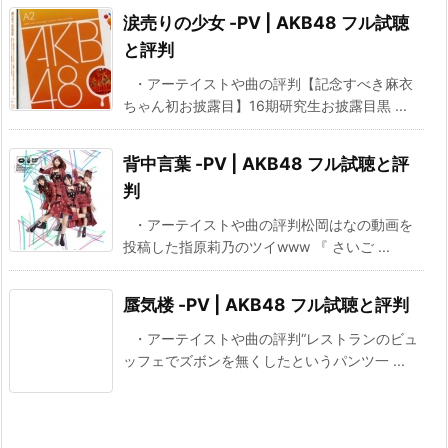
涙売りの少女 -PV | AKB48 フル試聴
と評判
・アーテイストや曲の評判【記念すべき麻衣
ちゃん初お披露目】16期研究生お披露目黒 ...
背中言葉 -PV | AKB48 フル試聴と評
判
・アーテイストや曲の評判松岡はなの動画を
投稿した指原莉乃のツイwww 『 さいご ...
蜃気楼 -PV | AKB48 フル試聴と評判
・アーテイストや曲の評判“レストランのビュ
ッフェでズボンを無くしたというパンツ一 ...