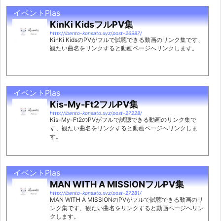
イベントPlas
KinKi KidsフルPV集
http://ibento-konsato.xyz/post-26987/
KinKi KidsのPVがフルで試聴できる動画のリンク集です、
観たい曲名をリンクすると動画ページへリンクします。
イベントPlas
Kis-My-Ft2フルPV集
http://ibento-konsato.xyz/post-27228/
Kis-My-Ft2のPVがフルで試聴できる動画のリンク集で
す、観たい曲名をリンクすると動画ページへリンクしま
す。
イベントPlas
MAN WITH A MISSIONフルPV集
http://ibento-konsato.xyz/post-27281/
MAN WITH A MISSIONのPVがフルで試聴できる動画のリ
ンク集です、観たい曲名をリンクすると動画ページへリン
クします。