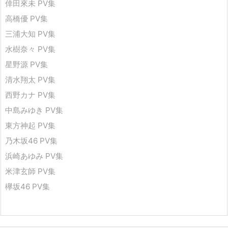
倖田來未 PV集
高橋優 PV集
三浦大知 PV集
水樹奈々 PV集
星野源 PV集
清水翔太 PV集
西野カナ PV集
中島みゆき PV集
東方神起 PV集
乃木坂46 PV集
浜崎あゆみ PV集
米津玄師 PV集
欅坂46 PV集