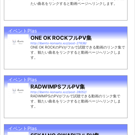
たい曲名をリンクすると動画ページへリンクします。
イベントPlas
ONE OK ROCKフルPV集
http://ibento-konsato.xyz/post-27636/
ONE OK ROCKのPVがフルで試聴できる動画のリンク集で
す、観たい曲名をリンクすると動画ページへリンクしま
す。
イベントPlas
RADWIMPSフルPV集
http://ibento-konsato.xyz/post-28052/
RADWIMPSのPVがフルで試聴できる動画のリンク集で
す、観たい曲名をリンクすると動画ページへリンクしま
す。
イベントPlas