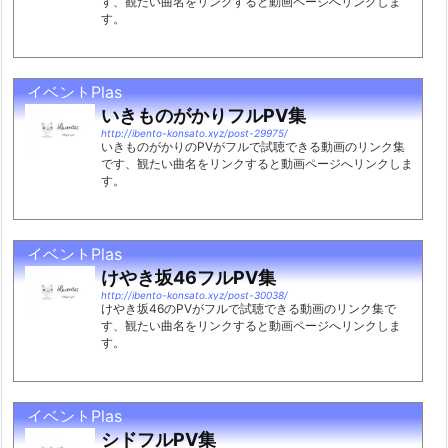
す、観たい曲名をリンクすると動画ページへリンクしま
す。
イベントPlas
いきものがかりフルPV集
http://ibento-konsato.xyz/post-29975/
いきものがかりのPVがフルで試聴できる動画のリンク集
です、観たい曲名をリンクすると動画ページへリンクしま
す。
イベントPlas
けやき坂46フルPV集
http://ibento-konsato.xyz/post-30038/
けやき坂46のPVがフルで試聴できる動画のリンク集で
す、観たい曲名をリンクすると動画ページへリンクしま
す。
イベントPlas
シドフルPV集