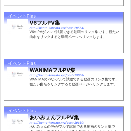
イベントPlas
V6フルPV集
http://ibento-konsato.xyz/post-29554/
V6のPVがフルで試聴できる動画のリンク集です、観たい
曲名をリンクすると動画ページへリンクします。
イベントPlas
WANIMAフルPV集
http://ibento-konsato.xyz/post-29668/
WANIMAのPVがフルで試聴できる動画のリンク集です、
観たい曲名をリンクすると動画ページへリンクします。
イベントPlas
あいみょんフルPV集
http://ibento-konsato.xyz/post-29680/
あいみょんのPVがフルで試聴できる動画のリンク集で