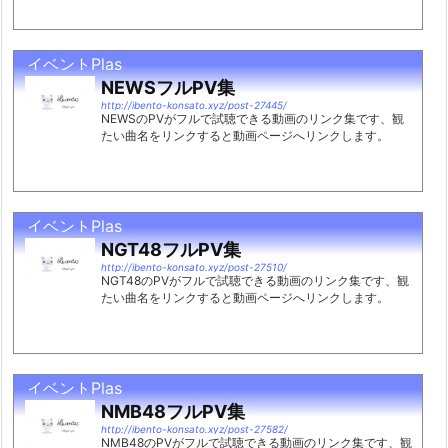
イベントPlas
NEWSフルPV集
http://ibento-konsato.xyz/post-27445/
NEWSのPVがフルで試聴できる動画のリンク集です、観
たい曲名をリンクすると動画ページへリンクします。
イベントPlas
NGT48フルPV集
http://ibento-konsato.xyz/post-27510/
NGT48のPVがフルで試聴できる動画のリンク集です、観
たい曲名をリンクすると動画ページへリンクします。
イベントPlas
NMB48フルPV集
http://ibento-konsato.xyz/post-27582/
NMB48のPVがフルで試聴できる動画のリンク集です、観