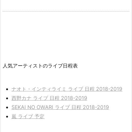
人気アーティストのライブ日程表
ナオト・インティライミ ライブ 日程 2018-2019
西野カナ ライブ 日程 2018-2019
SEKAI NO OWARI ライブ 日程 2018-2019
嵐 ライブ 予定