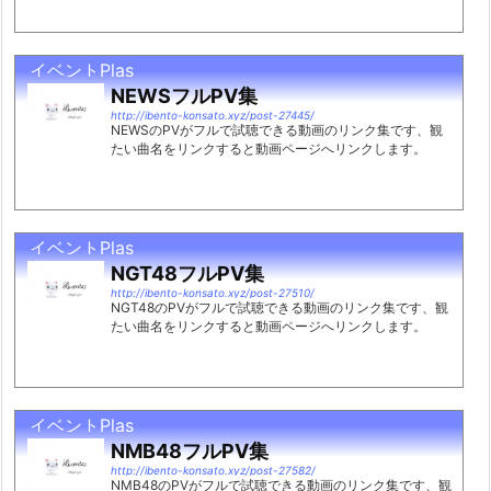
イベントPlas
NEWSフルPV集
http://ibento-konsato.xyz/post-27445/
NEWSのPVがフルで試聴できる動画のリンク集です、観
たい曲名をリンクすると動画ページへリンクします。
イベントPlas
NGT48フルPV集
http://ibento-konsato.xyz/post-27510/
NGT48のPVがフルで試聴できる動画のリンク集です、観
たい曲名をリンクすると動画ページへリンクします。
イベントPlas
NMB48フルPV集
http://ibento-konsato.xyz/post-27582/
NMB48のPVがフルで試聴できる動画のリンク集です、観