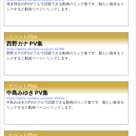
清水翔太のPVがフルで試聴できる動画のリンク集です、観たい曲名をリ
ンクすると動画ページへリンクします。
イベントPlas
西野カナ PV集
https://ibento-konsato.xyz/post-32799/
西野カナのPVがフルで試聴できる動画のリンク集です、観たい曲名をリ
ンクすると動画ページへリンクします。
イベントPlas
中島みゆき PV集
https://ibento-konsato.xyz/post-33400/
中島みゆきのPVがフルで試聴できる動画のリンク集です、観たい曲名を
リンクすると動画ページへリンクします。
イベントPlas