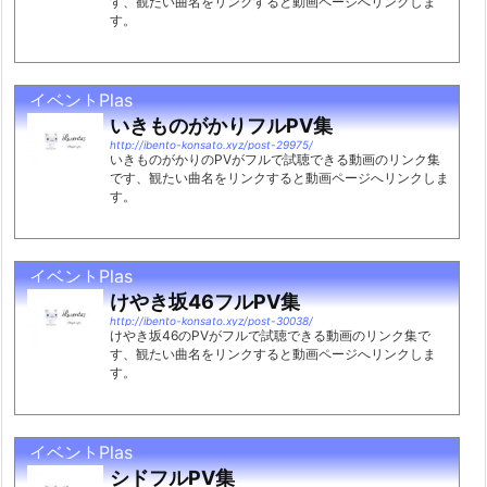
す、観たい曲名をリンクすると動画ページへリンクしま
す。
イベントPlas
いきものがかりフルPV集
http://ibento-konsato.xyz/post-29975/
いきものがかりのPVがフルで試聴できる動画のリンク集
です、観たい曲名をリンクすると動画ページへリンクしま
す。
イベントPlas
けやき坂46フルPV集
http://ibento-konsato.xyz/post-30038/
けやき坂46のPVがフルで試聴できる動画のリンク集で
す、観たい曲名をリンクすると動画ページへリンクしま
す。
イベントPlas
シドフルPV集