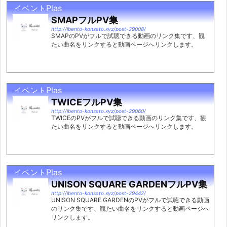
イベントPlas
SMAPフルPV集
http://ibento-konsato.xyz/post-29008/
SMAPのPVがフルで試聴できる動画のリンク集です、観
たい曲名をリンクすると動画ページへリンクします。
イベントPlas
TWICEフルPV集
http://ibento-konsato.xyz/post-29060/
TWICEのPVがフルで試聴できる動画のリンク集です、観
たい曲名をリンクすると動画ページへリンクします。
イベントPlas
UNISON SQUARE GARDENフルPV集
http://ibento-konsato.xyz/post-29442/
UNISON SQUARE GARDENのPVがフルで試聴できる動画
のリンク集です、観たい曲名をリンクすると動画ページへ
リンクします。