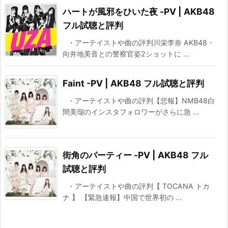
ハートが風邪をひいた夜 -PV | AKB48
フル試聴と評判
・アーテイストや曲の評判川栄李奈 AKB48・
向井地美音との警察官姿2ショットに ...
Faint -PV | AKB48 フル試聴と評判
・アーテイストや曲の評判【悲報】NMB48白
間美瑠のインスタフォロワーがさらに急 ...
街角のパーティー -PV | AKB48 フル
試聴と評判
・アーテイストや曲の評判【 TOCANA トカ
ナ 】 【緊急速報】中国で世界初の ...