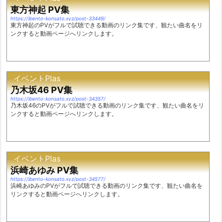
東方神起 PV集
https://ibento-konsato.xyz/post-33449/
東方神起のPVがフルで試聴できる動画のリンク集です、観たい曲名をリ
ンクすると動画ページへリンクします。
イベントPlas
乃木坂46 PV集
https://ibento-konsato.xyz/post-34357/
乃木坂46のPVがフルで試聴できる動画のリンク集です、観たい曲名をリ
ンクすると動画ページへリンクします。
イベントPlas
浜崎あゆみ PV集
https://ibento-konsato.xyz/post-34577/
浜崎あゆみのPVがフルで試聴できる動画のリンク集です、観たい曲名を
リンクすると動画ページへリンクします。