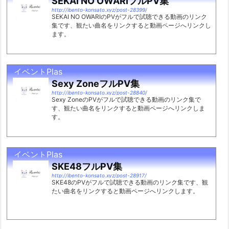
SEKAI NO OWARIフルPV集
http://ibento-konsato.xyz/post-28399/
SEKAI NO OWARIのPVがフルで試聴できる動画のリンク
集です、観たい曲名をリンクすると動画ページへリンクし
ます。
イベントPlas
Sexy ZoneフルPV集
http://ibento-konsato.xyz/post-28840/
Sexy ZoneのPVがフルで試聴できる動画のリンク集で
す、観たい曲名をリンクすると動画ページへリンクしま
す。
イベントPlas
SKE48フルPV集
http://ibento-konsato.xyz/post-28917/
SKE48のPVがフルで試聴できる動画のリンク集です、観
たい曲名をリンクすると動画ページへリンクします。