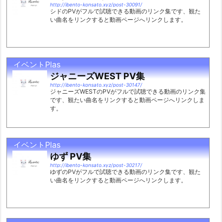
http://ibento-konsato.xyz/post-30091/
シドのPVがフルで試聴できる動画のリンク集です、観た
い曲名をリンクすると動画ページへリンクします。
イベントPlas
ジャニーズWEST PV集
http://ibento-konsato.xyz/post-30147/
ジャニーズWESTのPVがフルで試聴できる動画のリンク集
です、観たい曲名をリンクすると動画ページへリンクしま
す。
イベントPlas
ゆず PV集
http://ibento-konsato.xyz/post-30217/
ゆずのPVがフルで試聴できる動画のリンク集です、観た
い曲名をリンクすると動画ページへリンクします。