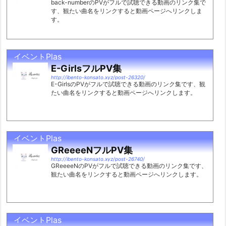
back-numberのPVがフルで試聴できる動画のリンク集で
す、観たい曲名をリンクすると動画ページへリンクしま
す。
イベントPlas
E-GirlsフルPV集
http://ibento-konsato.xyz/post-26320/
E-GirlsのPVがフルで試聴できる動画のリンク集です、観
たい曲名をリンクすると動画ページへリンクします。
イベントPlas
GReeeeNフルPV集
http://ibento-konsato.xyz/post-26740/
GReeeeNのPVがフルで試聴できる動画のリンク集です、
観たい曲名をリンクすると動画ページへリンクします。
イベントPlas