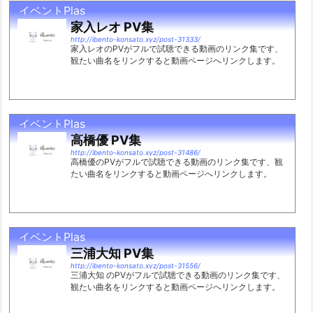
イベントPlas
家入レオ PV集
http://ibento-konsato.xyz/post-31333/
家入レオのPVがフルで試聴できる動画のリンク集です、
観たい曲名をリンクすると動画ページへリンクします。
イベントPlas
高橋優 PV集
http://ibento-konsato.xyz/post-31486/
高橋優のPVがフルで試聴できる動画のリンク集です、観
たい曲名をリンクすると動画ページへリンクします。
イベントPlas
三浦大知 PV集
http://ibento-konsato.xyz/post-31556/
三浦大知 のPVがフルで試聴できる動画のリンク集です、
観たい曲名をリンクすると動画ページへリンクします。