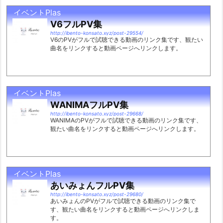
イベントPlas
V6フルPV集
http://ibento-konsato.xyz/post-29554/
V6のPVがフルで試聴できる動画のリンク集です、観たい
曲名をリンクすると動画ページへリンクします。
イベントPlas
WANIMAフルPV集
http://ibento-konsato.xyz/post-29668/
WANIMAのPVがフルで試聴できる動画のリンク集です、
観たい曲名をリンクすると動画ページへリンクします。
イベントPlas
あいみょんフルPV集
http://ibento-konsato.xyz/post-29680/
あいみょんのPVがフルで試聴できる動画のリンク集で
す、観たい曲名をリンクすると動画ページへリンクしま
す。