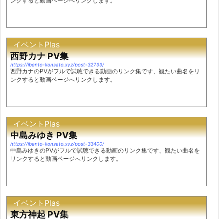
ンクすると動画ページへリンクします。
イベントPlas
西野カナ PV集
https://ibento-konsato.xyz/post-32799/
西野カナのPVがフルで試聴できる動画のリンク集です、観たい曲名をリ
ンクすると動画ページへリンクします。
イベントPlas
中島みゆき PV集
https://ibento-konsato.xyz/post-33400/
中島みゆきのPVがフルで試聴できる動画のリンク集です、観たい曲名を
リンクすると動画ページへリンクします。
イベントPlas
東方神起 PV集