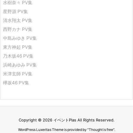
水樹奈々 PV集
星野源 PV集
清水翔太 PV集
西野カナ PV集
中島みゆき PV集
東方神起 PV集
乃木坂46 PV集
浜崎あゆみ PV集
米津玄師 PV集
欅坂46 PV集
Copyright ©
2026
イベントPlas
All Rights Reserved.
WordPress Luxeritas Theme is provided by "
Thought is free
".