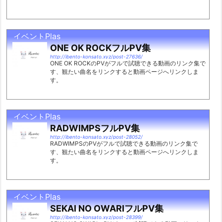
イベントPlas
ONE OK ROCKフルPV集
http://ibento-konsato.xyz/post-27636/
ONE OK ROCKのPVがフルで試聴できる動画のリンク集で
す、観たい曲名をリンクすると動画ページへリンクしま
す。
イベントPlas
RADWIMPSフルPV集
http://ibento-konsato.xyz/post-28052/
RADWIMPSのPVがフルで試聴できる動画のリンク集で
す、観たい曲名をリンクすると動画ページへリンクしま
す。
イベントPlas
SEKAI NO OWARIフルPV集
http://ibento-konsato.xyz/post-28399/