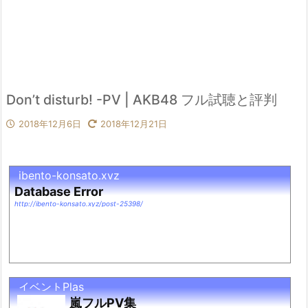
Don’t disturb! -PV | AKB48 フル試聴と評判
2018年12月6日
2018年12月21日
ibento-konsato.xyz
Database Error
http://ibento-konsato.xyz/post-25398/
イベントPlas
嵐フルPV集