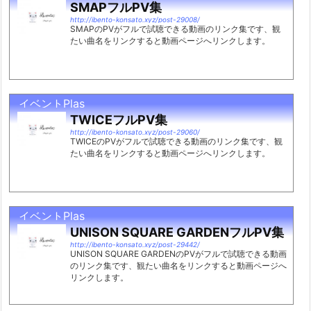
SMAPフルPV集
http://ibento-konsato.xyz/post-29008/
SMAPのPVがフルで試聴できる動画のリンク集です、観
たい曲名をリンクすると動画ページへリンクします。
イベントPlas
TWICEフルPV集
http://ibento-konsato.xyz/post-29060/
TWICEのPVがフルで試聴できる動画のリンク集です、観
たい曲名をリンクすると動画ページへリンクします。
イベントPlas
UNISON SQUARE GARDENフルPV集
http://ibento-konsato.xyz/post-29442/
UNISON SQUARE GARDENのPVがフルで試聴できる動画
のリンク集です、観たい曲名をリンクすると動画ページへ
リンクします。