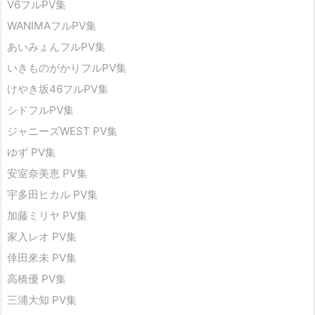
V6フルPV集
WANIMAフルPV集
あいみょんフルPV集
いきものがかりフルPV集
けやき坂46フルPV集
シドフルPV集
ジャニーズWEST PV集
ゆず PV集
安室奈美恵 PV集
宇多田ヒカル PV集
加藤ミリヤ PV集
家入レオ PV集
倖田來未 PV集
高橋優 PV集
三浦大知 PV集