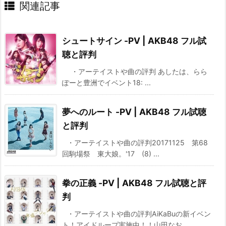
関連記事
シュートサイン -PV | AKB48 フル試
聴と評判
・アーテイストや曲の評判 あしたは、らら
ぽーと豊洲でイベント18: ...
夢へのルート -PV | AKB48 フル試聴
と評判
・アーテイストや曲の評判20171125 第68
回駒場祭 東大娘。'17 (8) ...
拳の正義 -PV | AKB48 フル試聴と評
判
・アーテイストや曲の評判AiKaBuの新イベン
ト！アイドループ実施中！！山田なお ...