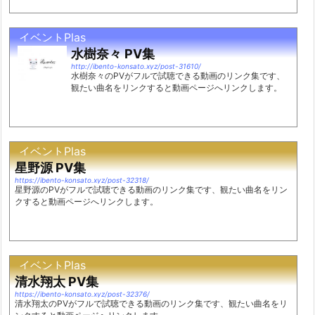
イベントPlas
水樹奈々 PV集
http://ibento-konsato.xyz/post-31610/
水樹奈々のPVがフルで試聴できる動画のリンク集です、
観たい曲名をリンクすると動画ページへリンクします。
イベントPlas
星野源 PV集
https://ibento-konsato.xyz/post-32318/
星野源のPVがフルで試聴できる動画のリンク集です、観たい曲名をリン
クすると動画ページへリンクします。
イベントPlas
清水翔太 PV集
https://ibento-konsato.xyz/post-32376/
清水翔太のPVがフルで試聴できる動画のリンク集です、観たい曲名をリ