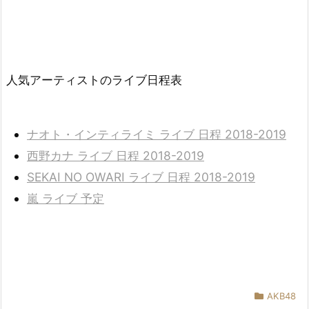
人気アーティストのライブ日程表
ナオト・インティライミ ライブ 日程 2018-2019
西野カナ ライブ 日程 2018-2019
SEKAI NO OWARI ライブ 日程 2018-2019
嵐 ライブ 予定
AKB48