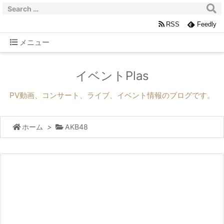
RSS
Feedly
メニュー
イベントPlas
PV動画、コンサート、ライブ、イベント情報のブログです。
ホーム
>
AKB48