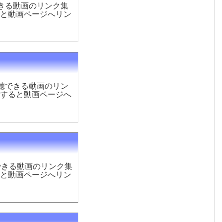
できる動画のリンク集
と動画ページへリン
ルで試聴できる動画のリン
すると動画ページへ
試聴できる動画のリンク集
と動画ページへリン