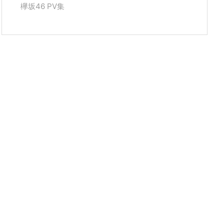
欅坂46 PV集