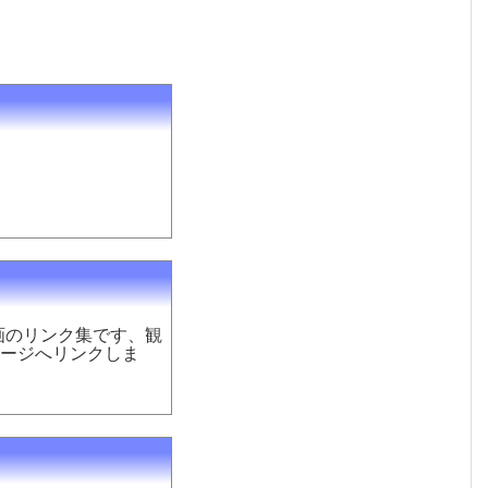
画のリンク集です、観
ージへリンクしま