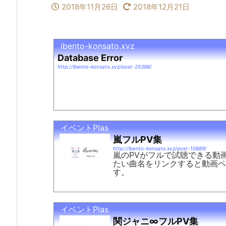
2018年11月26日
2018年12月21日
ibento-konsato.xyz
Database Error
http://ibento-konsato.xyz/post-25398/
イベントPlas
嵐フルPV集
http://ibento-konsato.xyz/post-10889/
嵐のPVがフルで試聴できる動
たい曲名をリンクすると動画ペ
す。
イベントPlas
関ジャニ∞フルPV集