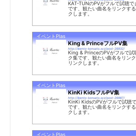
KAT-TUNのPVがフルで試聴
です、観たい曲名をリンクする
クします。
イベントPlas
King & PrinceフルPV集
http://ibento-konsato.xyz/post-26932/
King & PrinceのPVがフ
ク集です、観たい曲名をリンク
リンクします。
イベントPlas
KinKi KidsフルPV集
http://ibento-konsato.xyz/post-26987/
KinKi KidsのPVがフルで
です、観たい曲名をリンクする
クします。
イベントPlas