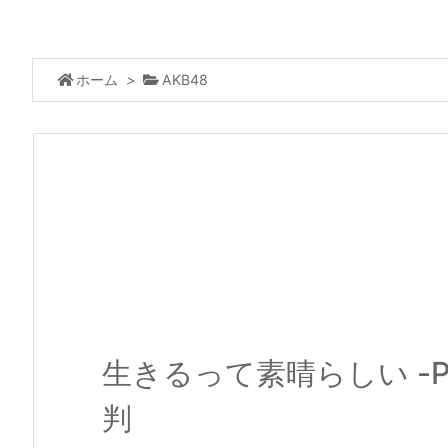
ホーム
>
AKB48
生きるって素晴らしい -PV
判