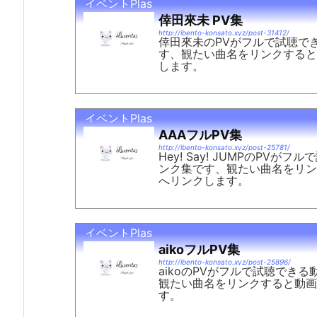
イベントPlas
倖田來未 PV集
http://ibento-konsato.xyz/post-31412/
倖田來未のPVがフルで試聴で
す、観たい曲名をリンクすると
します。
イベントPlas
AAAフルPV集
http://ibento-konsato.xyz/post-25781/
Hey! Say! JUMPのPVが
ンク集です、観たい曲名をリン
へリンクします。
イベントPlas
aikoフルPV集
http://ibento-konsato.xyz/post-25896/
aikoのPVがフルで試聴でき
観たい曲名をリンクすると動画
す。