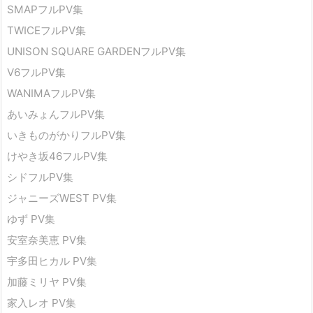
SMAPフルPV集
TWICEフルPV集
UNISON SQUARE GARDENフルPV集
V6フルPV集
WANIMAフルPV集
あいみょんフルPV集
いきものがかりフルPV集
けやき坂46フルPV集
シドフルPV集
ジャニーズWEST PV集
ゆず PV集
安室奈美恵 PV集
宇多田ヒカル PV集
加藤ミリヤ PV集
家入レオ PV集