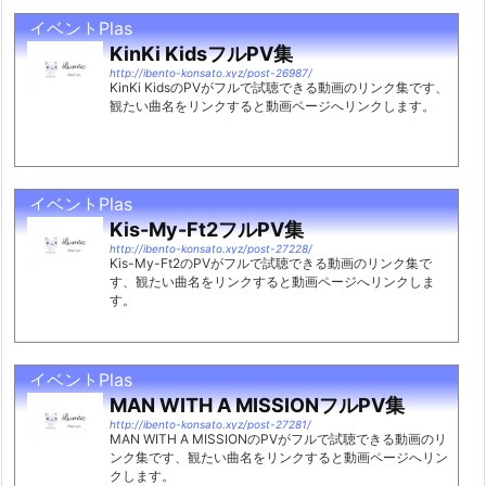
イベントPlas
KinKi KidsフルPV集
http://ibento-konsato.xyz/post-26987/
KinKi KidsのPVがフルで試聴できる動画のリンク集です、
観たい曲名をリンクすると動画ページへリンクします。
イベントPlas
Kis-My-Ft2フルPV集
http://ibento-konsato.xyz/post-27228/
Kis-My-Ft2のPVがフルで試聴できる動画のリンク集で
す、観たい曲名をリンクすると動画ページへリンクしま
す。
イベントPlas
MAN WITH A MISSIONフルPV集
http://ibento-konsato.xyz/post-27281/
MAN WITH A MISSIONのPVがフルで試聴できる動画のリ
ンク集です、観たい曲名をリンクすると動画ページへリン
クします。