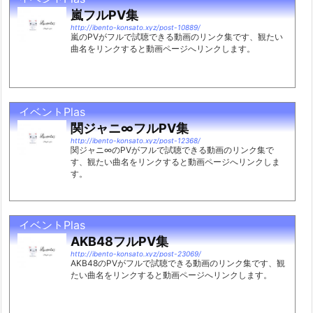
嵐フルPV集
http://ibento-konsato.xyz/post-10889/
嵐のPVがフルで試聴できる動画のリンク集です、観たい
曲名をリンクすると動画ページへリンクします。
イベントPlas
関ジャニ∞フルPV集
http://ibento-konsato.xyz/post-12368/
関ジャニ∞のPVがフルで試聴できる動画のリンク集で
す、観たい曲名をリンクすると動画ページへリンクしま
す。
イベントPlas
AKB48フルPV集
http://ibento-konsato.xyz/post-23069/
AKB48のPVがフルで試聴できる動画のリンク集です、観
たい曲名をリンクすると動画ページへリンクします。