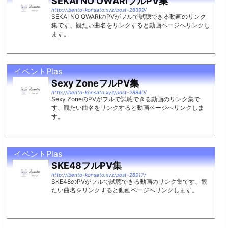
SEKAI NO OWARIフルPV集
http://ibento-konsato.xyz/post-28399/
SEKAI NO OWARIのPVがフルで試聴できる動画のリンク
集です、観たい曲名をリンクすると動画ページへリンクし
ます。
イベントPlas
Sexy ZoneフルPV集
http://ibento-konsato.xyz/post-28840/
Sexy ZoneのPVがフルで試聴できる動画のリンク集で
す、観たい曲名をリンクすると動画ページへリンクしま
す。
イベントPlas
SKE48フルPV集
http://ibento-konsato.xyz/post-28917/
SKE48のPVがフルで試聴できる動画のリンク集です、観
たい曲名をリンクすると動画ページへリンクします。