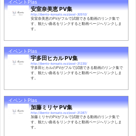
イベントPlas
安室奈美恵 PV集
http://ibento-konsato.xyz/post-30510/
安室奈美恵のPVがフルで試聴できる動画のリンク集で
す、観たい曲名をリンクすると動画ページへリンクしま
す。
イベントPlas
宇多田ヒカル PV集
http://ibento-konsato.xyz/post-31235/
宇多田ヒカルのPVがフルで試聴できる動画のリンク集で
す、観たい曲名をリンクすると動画ページへリンクしま
す。
イベントPlas
加藤ミリヤ PV集
http://ibento-konsato.xyz/post-31287/
加藤ミリヤのPVがフルで試聴できる動画のリンク集で
す、観たい曲名をリンクすると動画ページへリンクしま
す。