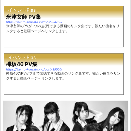
イベントPlas
米津玄師 PV集
https://ibento-konsato.xyz/post-34786/
米津玄師のPVがフルで試聴できる動画のリンク集です、観たい曲名をリ
ンクすると動画ページへリンクします。
イベントPlas
欅坂46 PV集
https://ibento-konsato.xyz/post-35000/
欅坂46のPVがフルで試聴できる動画のリンク集です、観たい曲名をリン
クすると動画ページへリンクします。