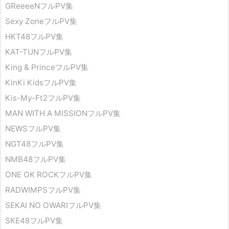
GReeeeNフルPV集
Sexy ZoneフルPV集
HKT48フルPV集
KAT-TUNフルPV集
King & PrinceフルPV集
KinKi KidsフルPV集
Kis-My-Ft2フルPV集
MAN WITH A MISSIONフルPV集
NEWSフルPV集
NGT48フルPV集
NMB48フルPV集
ONE OK ROCKフルPV集
RADWIMPSフルPV集
SEKAI NO OWARIフルPV集
SKE48フルPV集