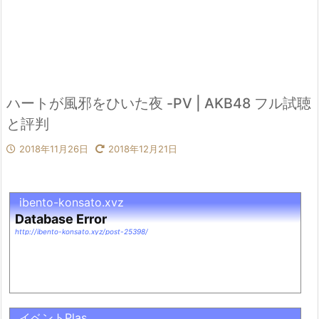
ハートが風邪をひいた夜 -PV | AKB48 フル試聴
と評判
2018年11月26日
2018年12月21日
ibento-konsato.xyz
Database Error
http://ibento-konsato.xyz/post-25398/
イベントPlas