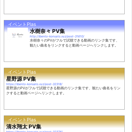
イベントPlas
水樹奈々 PV集
http://ibento-konsato.xyz/post-31610/
水樹奈々のPVがフルで試聴できる動画のリンク集です、
観たい曲名をリンクすると動画ページへリンクします。
イベントPlas
星野源 PV集
https://ibento-konsato.xyz/post-32318/
星野源のPVがフルで試聴できる動画のリンク集です、観たい曲名をリン
クすると動画ページへリンクします。
イベントPlas
清水翔太 PV集
https://ibento-konsato.xyz/post-32376/