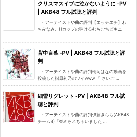
クリスマスイブに泣かないように -PV
| AKB48 フル試聴と評判
・アーテイストや曲の評判【エッチエチ】わ
ちみなみ、Hカップの弾けるむちむちビキニ
...
背中言葉 -PV | AKB48 フル試聴と評
判
・アーテイストや曲の評判松岡はなの動画を
投稿した指原莉乃のツイwww 『 さいご ...
細雪リグレット -PV | AKB48 フル試
聴と評判
・アーテイストや曲の評判伊藤きらら(AKB48
チーム8)「誉められちゃいました ...