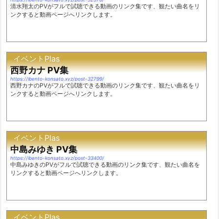
清水翔太のPVがフルで試聴できる動画のリンク集です、観たい曲名をリ
ンクすると動画ページへリンクします。
イベントPlas
西野カナ PV集
https://ibento-konsato.xyz/post-32799/
西野カナのPVがフルで試聴できる動画のリンク集です、観たい曲名をリ
ンクすると動画ページへリンクします。
イベントPlas
中島みゆき PV集
https://ibento-konsato.xyz/post-33400/
中島みゆきのPVがフルで試聴できる動画のリンク集です、観たい曲名を
リンクすると動画ページへリンクします。
イベントPlas