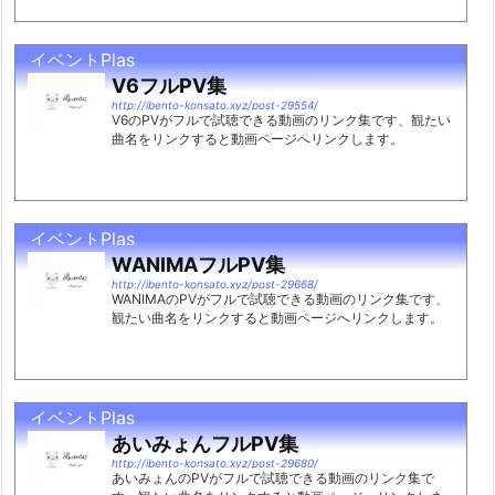
イベントPlas
V6フルPV集
http://ibento-konsato.xyz/post-29554/
V6のPVがフルで試聴できる動画のリンク集です、観たい
曲名をリンクすると動画ページへリンクします。
イベントPlas
WANIMAフルPV集
http://ibento-konsato.xyz/post-29668/
WANIMAのPVがフルで試聴できる動画のリンク集です、
観たい曲名をリンクすると動画ページへリンクします。
イベントPlas
あいみょんフルPV集
http://ibento-konsato.xyz/post-29680/
あいみょんのPVがフルで試聴できる動画のリンク集で