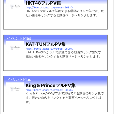
HKT48フルPV集
http://ibento-konsato.xyz/post-26810/
HKT48のPVがフルで試聴できる動画のリンク集です、観
たい曲名をリンクすると動画ページへリンクします。
イベントPlas
KAT-TUNフルPV集
http://ibento-konsato.xyz/post-26904/
KAT-TUNのPVがフルで試聴できる動画のリンク集です、
観たい曲名をリンクすると動画ページへリンクします。
イベントPlas
King & PrinceフルPV集
http://ibento-konsato.xyz/post-26932/
King & PrinceのPVがフルで試聴できる動画のリンク集で
す、観たい曲名をリンクすると動画ページへリンクしま
す。