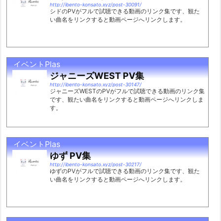
http://ibento-konsato.xyz/post-30091/
シドのPVがフルで試聴できる動画のリンク集です、観た
い曲名をリンクすると動画ページへリンクします。
イベントPlas
ジャニーズWEST PV集
http://ibento-konsato.xyz/post-30147/
ジャニーズWESTのPVがフルで試聴できる動画のリンク集
です、観たい曲名をリンクすると動画ページへリンクしま
す。
イベントPlas
ゆず PV集
http://ibento-konsato.xyz/post-30217/
ゆずのPVがフルで試聴できる動画のリンク集です、観た
い曲名をリンクすると動画ページへリンクします。