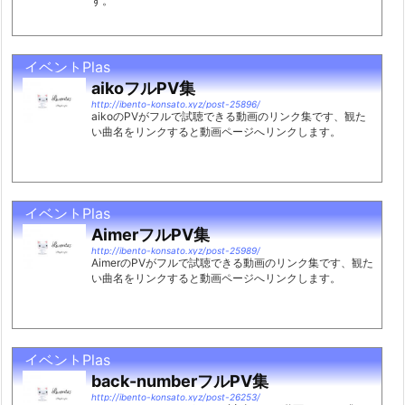
す。
イベントPlas
aikoフルPV集
http://ibento-konsato.xyz/post-25896/
aikoのPVがフルで試聴できる動画のリンク集です、観た
い曲名をリンクすると動画ページへリンクします。
イベントPlas
AimerフルPV集
http://ibento-konsato.xyz/post-25989/
AimerのPVがフルで試聴できる動画のリンク集です、観た
い曲名をリンクすると動画ページへリンクします。
イベントPlas
back-numberフルPV集
http://ibento-konsato.xyz/post-26253/