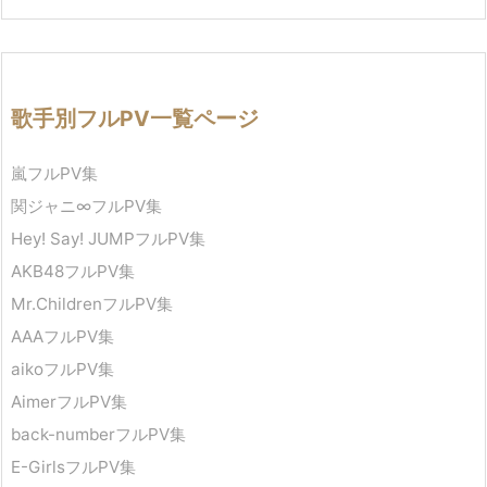
歌手別フルPV一覧ページ
嵐フルPV集
関ジャニ∞フルPV集
Hey! Say! JUMPフルPV集
AKB48フルPV集
Mr.ChildrenフルPV集
AAAフルPV集
aikoフルPV集
AimerフルPV集
back-numberフルPV集
E-GirlsフルPV集