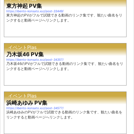
東方神起 PV集
https://ibento-konsato.xyz/post-33449/
東方神起のPVがフルで試聴できる動画のリンク集です、観たい曲名をリ
ンクすると動画ページへリンクします。
イベントPlas
乃木坂46 PV集
https://ibento-konsato.xyz/post-34357/
乃木坂46のPVがフルで試聴できる動画のリンク集です、観たい曲名をリ
ンクすると動画ページへリンクします。
イベントPlas
浜崎あゆみ PV集
https://ibento-konsato.xyz/post-34577/
浜崎あゆみのPVがフルで試聴できる動画のリンク集です、観たい曲名を
リンクすると動画ページへリンクします。