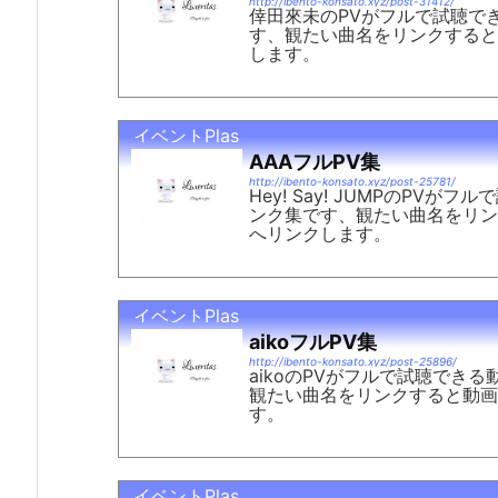
http://ibento-konsato.xyz/post-31412/
倖田來未のPVがフルで試聴で
す、観たい曲名をリンクすると
します。
イベントPlas
AAAフルPV集
http://ibento-konsato.xyz/post-25781/
Hey! Say! JUMPのPVが
ンク集です、観たい曲名をリン
へリンクします。
イベントPlas
aikoフルPV集
http://ibento-konsato.xyz/post-25896/
aikoのPVがフルで試聴でき
観たい曲名をリンクすると動画
す。
イベントPlas