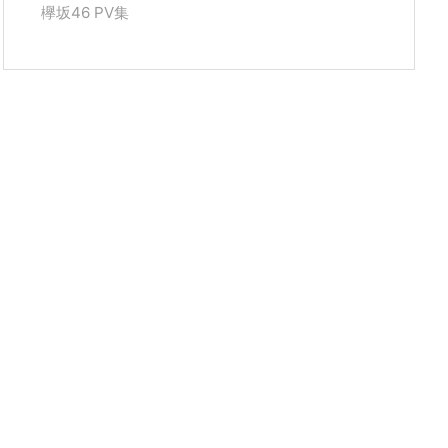
欅坂46 PV集