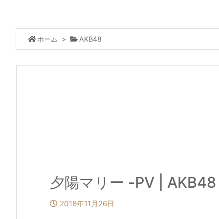
ホーム
>
AKB48
夕陽マリー -PV | AKB
2018年11月26日