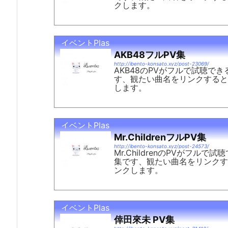
クします。
イベントPlas
AKB48フルPV集
http://ibento-konsato.xyz/post-23069/
AKB48のPVがフルで試聴で
す、観たい曲名をリンクすると
します。
イベントPlas
Mr.ChildrenフルPV集
http://ibento-konsato.xyz/post-24573/
Mr.ChildrenのPVがフル
集です、観たい曲名をリンクす
ンクします。
イベントPlas
倖田來未 PV集