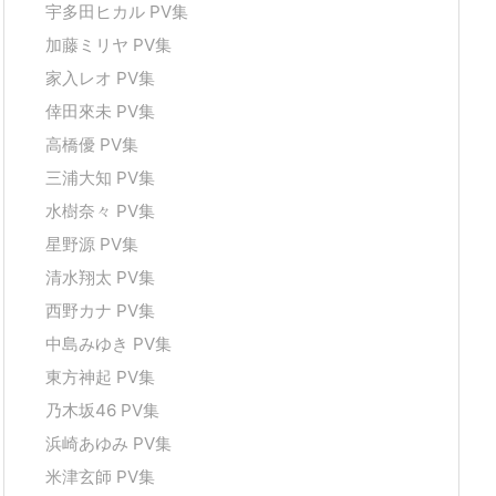
宇多田ヒカル PV集
加藤ミリヤ PV集
家入レオ PV集
倖田來未 PV集
高橋優 PV集
三浦大知 PV集
水樹奈々 PV集
星野源 PV集
清水翔太 PV集
西野カナ PV集
中島みゆき PV集
東方神起 PV集
乃木坂46 PV集
浜崎あゆみ PV集
米津玄師 PV集