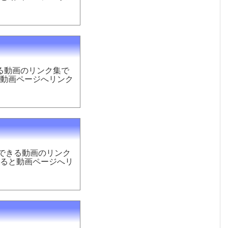
きる動画のリンク集で
動画ページへリンク
で試聴できる動画のリンク
ると動画ページへリ