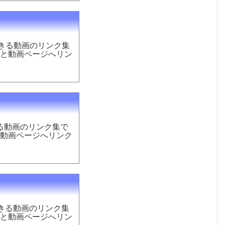
できる動画のリンク集
と動画ページへリン
きる動画のリンク集で
動画ページへリンク
できる動画のリンク集
と動画ページへリン