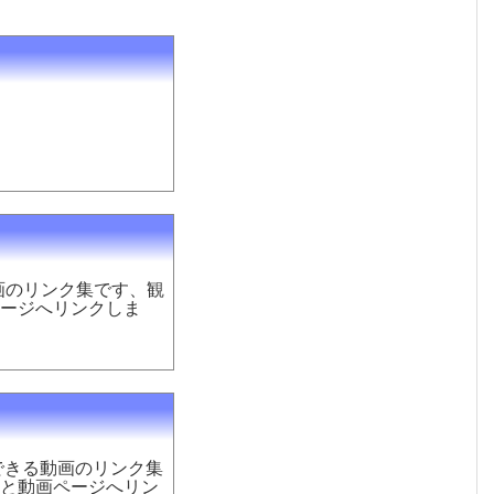
画のリンク集です、観
ージへリンクしま
できる動画のリンク集
と動画ページへリン