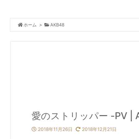
ホーム
>
AKB48
愛のストリッパー -PV |
2018年11月26日
2018年12月21日