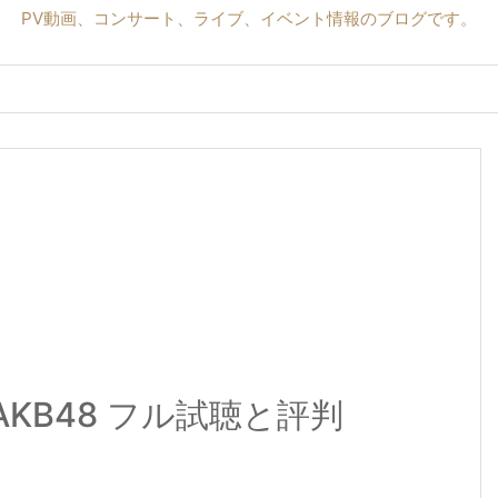
PV動画、コンサート、ライブ、イベント情報のブログです。
 AKB48 フル試聴と評判