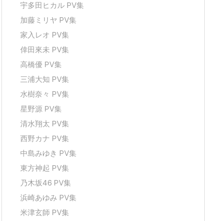
宇多田ヒカル PV集
加藤ミリヤ PV集
家入レオ PV集
倖田來未 PV集
高橋優 PV集
三浦大知 PV集
水樹奈々 PV集
星野源 PV集
清水翔太 PV集
西野カナ PV集
中島みゆき PV集
東方神起 PV集
乃木坂46 PV集
浜崎あゆみ PV集
米津玄師 PV集