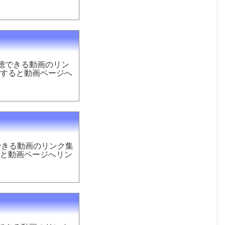
ルで試聴できる動画のリン
すると動画ページへ
試聴できる動画のリンク集
と動画ページへリン