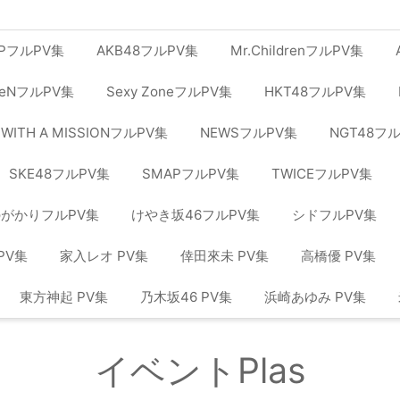
UMPフルPV集
AKB48フルPV集
Mr.ChildrenフルPV集
eeNフルPV集
Sexy ZoneフルPV集
HKT48フルPV集
 WITH A MISSIONフルPV集
NEWSフルPV集
NGT48フ
SKE48フルPV集
SMAPフルPV集
TWICEフルPV集
がかりフルPV集
けやき坂46フルPV集
シドフルPV集
PV集
家入レオ PV集
倖田來未 PV集
高橋優 PV集
東方神起 PV集
乃木坂46 PV集
浜崎あゆみ PV集
イベントPlas