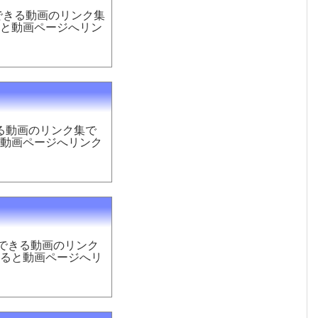
できる動画のリンク集
と動画ページへリン
きる動画のリンク集で
動画ページへリンク
で試聴できる動画のリンク
ると動画ページへリ