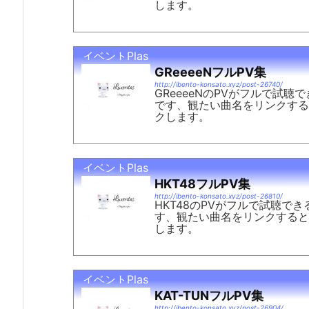
します。
イベントPlas
GReeeeNフルPV集
http://ibento-konsato.xyz/post-26740/
GReeeeNのPVがフルで試聴
です、観たい曲名をリンクする
クします。
イベントPlas
HKT48フルPV集
http://ibento-konsato.xyz/post-26810/
HKT48のPVがフルで試聴で
す、観たい曲名をリンクすると
します。
イベントPlas
KAT-TUNフルPV集
http://ibento-konsato.xyz/post-26904/