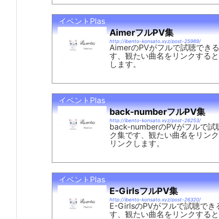
イベントPlas
AimerフルPV集
http://ibento-konsato.xyz/post-25989/
AimerのPVがフルで試聴で
す、観たい曲名をリンクすると
します。
イベントPlas
back-numberフルPV集
http://ibento-konsato.xyz/post-26253/
back-numberのPVがフル
ク集です、観たい曲名をリンク
リンクします。
イベントPlas
E-GirlsフルPV集
http://ibento-konsato.xyz/post-26320/
E-GirlsのPVがフルで試聴
す、観たい曲名をリンクすると