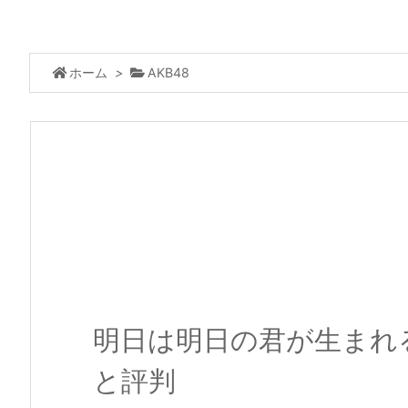
ホーム
>
AKB48
明日は明日の君が生まれる -
と評判