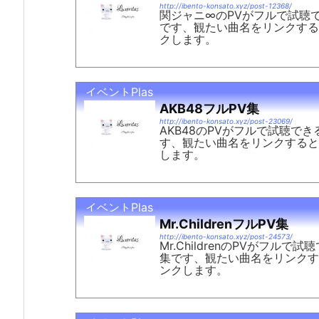
http://ibento-konsato.xyz/post-12368/
関ジャニ∞のPVがフルで試聴
です、観たい曲名をリンクする
クします。
イベントPlas
AKB48フルPV集
http://ibento-konsato.xyz/post-23069/
AKB48のPVがフルで試聴で
す、観たい曲名をリンクすると
します。
イベントPlas
Mr.ChildrenフルPV集
http://ibento-konsato.xyz/post-24573/
Mr.ChildrenのPVがフル
集です、観たい曲名をリンクす
ンクします。