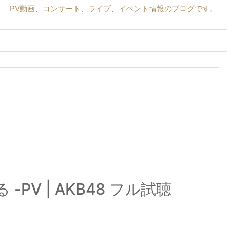
PV動画、コンサート、ライブ、イベント情報のブログです。
PV | AKB48 フル試聴