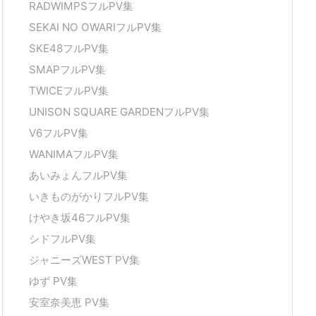
RADWIMPSフルPV集
SEKAI NO OWARIフルPV集
SKE48フルPV集
SMAPフルPV集
TWICEフルPV集
UNISON SQUARE GARDENフルPV集
V6フルPV集
WANIMAフルPV集
あいみょんフルPV集
いきものがかりフルPV集
けやき坂46フルPV集
シドフルPV集
ジャニーズWEST PV集
ゆず PV集
安室奈美恵 PV集