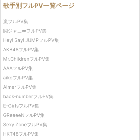
歌手別フルPV一覧ページ
嵐フルPV集
関ジャニ∞フルPV集
Hey! Say! JUMPフルPV集
AKB48フルPV集
Mr.ChildrenフルPV集
AAAフルPV集
aikoフルPV集
AimerフルPV集
back-numberフルPV集
E-GirlsフルPV集
GReeeeNフルPV集
Sexy ZoneフルPV集
HKT48フルPV集