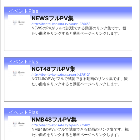
イベントPlas
NEWSフルPV集
http://ibento-konsato.xyz/post-27445/
NEWSのPVがフルで試聴できる動画のリンク集です、観
たい曲名をリンクすると動画ページへリンクします。
イベントPlas
NGT48フルPV集
http://ibento-konsato.xyz/post-27510/
NGT48のPVがフルで試聴できる動画のリンク集です、観
たい曲名をリンクすると動画ページへリンクします。
イベントPlas
NMB48フルPV集
http://ibento-konsato.xyz/post-27582/
NMB48のPVがフルで試聴できる動画のリンク集です、観
たい曲名をリンクすると動画ページへリンクします。