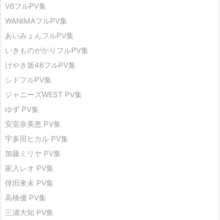
V6フルPV集
WANIMAフルPV集
あいみょんフルPV集
いきものがかりフルPV集
けやき坂46フルPV集
シドフルPV集
ジャニーズWEST PV集
ゆず PV集
安室奈美恵 PV集
宇多田ヒカル PV集
加藤ミリヤ PV集
家入レオ PV集
倖田來未 PV集
高橋優 PV集
三浦大知 PV集