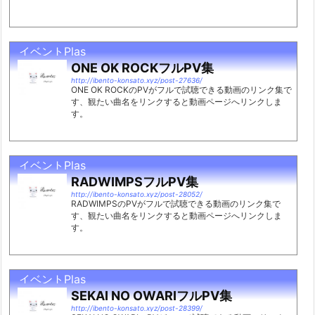
イベントPlas
ONE OK ROCKフルPV集
http://ibento-konsato.xyz/post-27636/
ONE OK ROCKのPVがフルで試聴できる動画のリンク集で
す、観たい曲名をリンクすると動画ページへリンクしま
す。
イベントPlas
RADWIMPSフルPV集
http://ibento-konsato.xyz/post-28052/
RADWIMPSのPVがフルで試聴できる動画のリンク集で
す、観たい曲名をリンクすると動画ページへリンクしま
す。
イベントPlas
SEKAI NO OWARIフルPV集
http://ibento-konsato.xyz/post-28399/