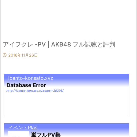
アイヲクレ -PV | AKB48 フル試聴と評判
2018年11月26日
ibento-konsato.xyz
Database Error
http://ibento-konsato.xyz/post-25398/
イベントPlas
嵐フルPV集