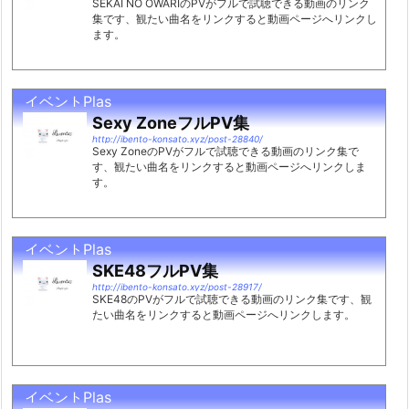
SEKAI NO OWARIのPVがフルで試聴できる動画のリンク
集です、観たい曲名をリンクすると動画ページへリンクし
ます。
イベントPlas
Sexy ZoneフルPV集
http://ibento-konsato.xyz/post-28840/
Sexy ZoneのPVがフルで試聴できる動画のリンク集で
す、観たい曲名をリンクすると動画ページへリンクしま
す。
イベントPlas
SKE48フルPV集
http://ibento-konsato.xyz/post-28917/
SKE48のPVがフルで試聴できる動画のリンク集です、観
たい曲名をリンクすると動画ページへリンクします。
イベントPlas