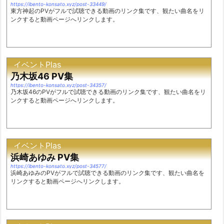
https://ibento-konsato.xyz/post-33449/
東方神起のPVがフルで試聴できる動画のリンク集です、観たい曲名をリ
ンクすると動画ページへリンクします。
イベントPlas
乃木坂46 PV集
https://ibento-konsato.xyz/post-34357/
乃木坂46のPVがフルで試聴できる動画のリンク集です、観たい曲名をリ
ンクすると動画ページへリンクします。
イベントPlas
浜崎あゆみ PV集
https://ibento-konsato.xyz/post-34577/
浜崎あゆみのPVがフルで試聴できる動画のリンク集です、観たい曲名を
リンクすると動画ページへリンクします。