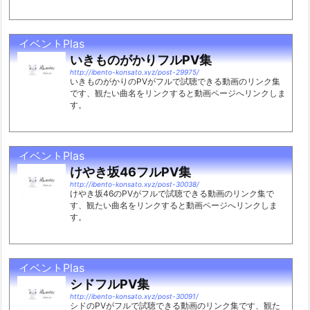
イベントPlas
いきものがかりフルPV集
http://ibento-konsato.xyz/post-29975/
いきものがかりのPVがフルで試聴できる動画のリンク集
です、観たい曲名をリンクすると動画ページへリンクしま
す。
イベントPlas
けやき坂46フルPV集
http://ibento-konsato.xyz/post-30038/
けやき坂46のPVがフルで試聴できる動画のリンク集で
す、観たい曲名をリンクすると動画ページへリンクしま
す。
イベントPlas
シドフルPV集
http://ibento-konsato.xyz/post-30091/
シドのPVがフルで試聴できる動画のリンク集です、観た