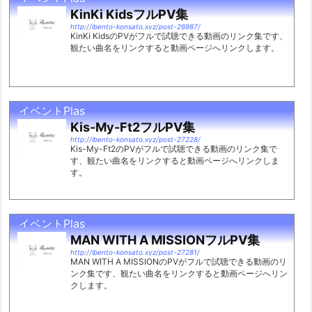
KinKi KidsフルPV集
http://ibento-konsato.xyz/post-26987/
KinKi KidsのPVがフルで試聴できる動画のリンク集です、
観たい曲名をリンクすると動画ページへリンクします。
イベントPlas
Kis-My-Ft2フルPV集
http://ibento-konsato.xyz/post-27228/
Kis-My-Ft2のPVがフルで試聴できる動画のリンク集で
す、観たい曲名をリンクすると動画ページへリンクしま
す。
イベントPlas
MAN WITH A MISSIONフルPV集
http://ibento-konsato.xyz/post-27281/
MAN WITH A MISSIONのPVがフルで試聴できる動画のリ
ンク集です、観たい曲名をリンクすると動画ページへリン
クします。