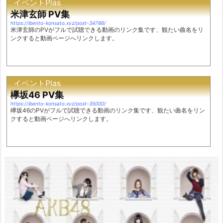
イベントPlas
米津玄師 PV集
https://ibento-konsato.xyz/post-34786/
米津玄師のPVがフルで試聴できる動画のリンク集です、観たい曲名をリ
ンクすると動画ページへリンクします。
イベントPlas
欅坂46 PV集
https://ibento-konsato.xyz/post-35000/
欅坂46のPVがフルで試聴できる動画のリンク集です、観たい曲名をリン
クすると動画ページへリンクします。