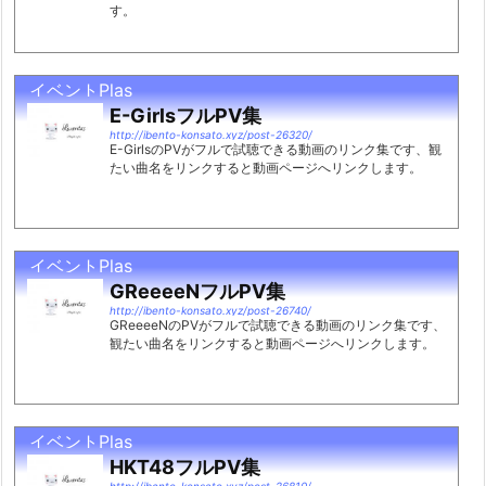
す。
イベントPlas
E-GirlsフルPV集
http://ibento-konsato.xyz/post-26320/
E-GirlsのPVがフルで試聴できる動画のリンク集です、観
たい曲名をリンクすると動画ページへリンクします。
イベントPlas
GReeeeNフルPV集
http://ibento-konsato.xyz/post-26740/
GReeeeNのPVがフルで試聴できる動画のリンク集です、
観たい曲名をリンクすると動画ページへリンクします。
イベントPlas
HKT48フルPV集
http://ibento-konsato.xyz/post-26810/