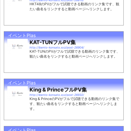
HKT48のPVがフルで試聴できる動画のリンク集です、観
たい曲名をリンクすると動画ページへリンクします。
イベントPlas
KAT-TUNフルPV集
http://ibento-konsato.xyz/post-26904/
KAT-TUNのPVがフルで試聴できる動画のリンク集です、
観たい曲名をリンクすると動画ページへリンクします。
イベントPlas
King & PrinceフルPV集
http://ibento-konsato.xyz/post-26932/
King & PrinceのPVがフルで試聴できる動画のリンク集で
す、観たい曲名をリンクすると動画ページへリンクしま
す。
イベントPlas