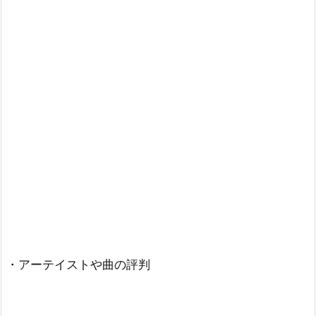
・アーテイストや曲の評判