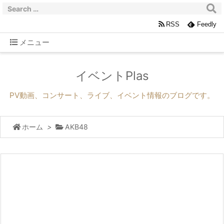
RSS
Feedly
メニュー
イベントPlas
PV動画、コンサート、ライブ、イベント情報のブログです。
ホーム
>
AKB48