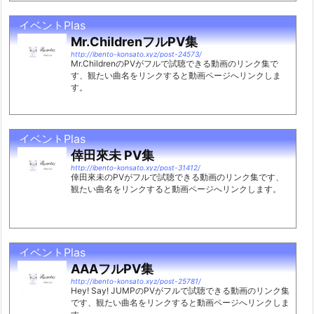
イベントPlas
Mr.ChildrenフルPV集
http://ibento-konsato.xyz/post-24573/
Mr.ChildrenのPVがフルで試聴できる動画のリンク集で
す、観たい曲名をリンクすると動画ページへリンクしま
す。
イベントPlas
倖田來未 PV集
http://ibento-konsato.xyz/post-31412/
倖田來未のPVがフルで試聴できる動画のリンク集です、
観たい曲名をリンクすると動画ページへリンクします。
イベントPlas
AAAフルPV集
http://ibento-konsato.xyz/post-25781/
Hey! Say! JUMPのPVがフルで試聴できる動画のリンク集
です、観たい曲名をリンクすると動画ページへリンクしま