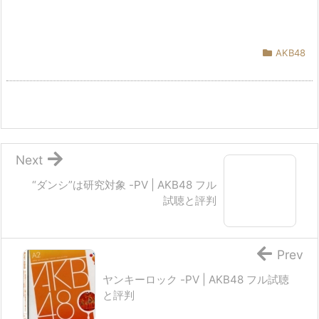
AKB48
Next
“ダンシ”は研究対象 -PV | AKB48 フル
試聴と評判
Prev
ヤンキーロック -PV | AKB48 フル試聴
と評判