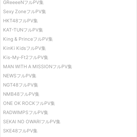
GReeeeNフルPV集
Sexy ZoneフルPV集
HKT48フルPV集
KAT-TUNフルPV集
King & PrinceフルPV集
KinKi KidsフルPV集
Kis-My-Ft2フルPV集
MAN WITH A MISSIONフルPV集
NEWSフルPV集
NGT48フルPV集
NMB48フルPV集
ONE OK ROCKフルPV集
RADWIMPSフルPV集
SEKAI NO OWARIフルPV集
SKE48フルPV集