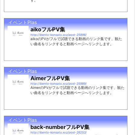
す。
イベントPlas
aikoフルPV集
http://ibento-konsato.xyz/post-25896/
aikoのPVがフルで試聴できる動画のリンク集です、観た
い曲名をリンクすると動画ページへリンクします。
イベントPlas
AimerフルPV集
http://ibento-konsato.xyz/post-25989/
AimerのPVがフルで試聴できる動画のリンク集です、観た
い曲名をリンクすると動画ページへリンクします。
イベントPlas
back-numberフルPV集
http://ibento-konsato.xyz/post-26253/