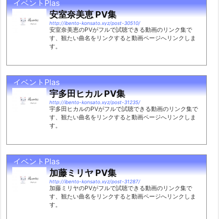
イベントPlas
安室奈美恵 PV集
http://ibento-konsato.xyz/post-30510/
安室奈美恵のPVがフルで試聴できる動画のリンク集で
す、観たい曲名をリンクすると動画ページへリンクしま
す。
イベントPlas
宇多田ヒカル PV集
http://ibento-konsato.xyz/post-31235/
宇多田ヒカルのPVがフルで試聴できる動画のリンク集で
す、観たい曲名をリンクすると動画ページへリンクしま
す。
イベントPlas
加藤ミリヤ PV集
http://ibento-konsato.xyz/post-31287/
加藤ミリヤのPVがフルで試聴できる動画のリンク集で
す、観たい曲名をリンクすると動画ページへリンクしま
す。