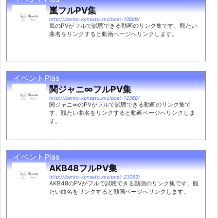
嵐フルPV集
http://ibento-konsato.xyz/post-10889/
嵐のPVがフルで試聴できる動画のリンク集です、観たい
曲名をリンクすると動画ページへリンクします。
イベントPlas
関ジャニ∞フルPV集
http://ibento-konsato.xyz/post-12368/
関ジャニ∞のPVがフルで試聴できる動画のリンク集で
す、観たい曲名をリンクすると動画ページへリンクしま
す。
イベントPlas
AKB48フルPV集
http://ibento-konsato.xyz/post-23069/
AKB48のPVがフルで試聴できる動画のリンク集です、観
たい曲名をリンクすると動画ページへリンクします。