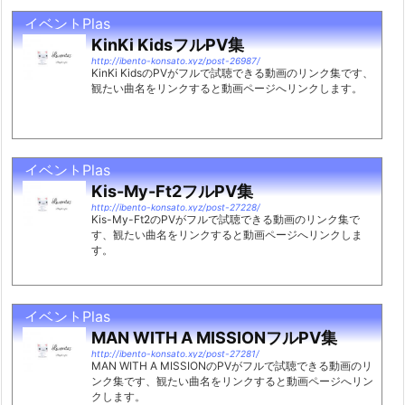
イベントPlas
KinKi KidsフルPV集
http://ibento-konsato.xyz/post-26987/
KinKi KidsのPVがフルで試聴できる動画のリンク集です、
観たい曲名をリンクすると動画ページへリンクします。
イベントPlas
Kis-My-Ft2フルPV集
http://ibento-konsato.xyz/post-27228/
Kis-My-Ft2のPVがフルで試聴できる動画のリンク集で
す、観たい曲名をリンクすると動画ページへリンクしま
す。
イベントPlas
MAN WITH A MISSIONフルPV集
http://ibento-konsato.xyz/post-27281/
MAN WITH A MISSIONのPVがフルで試聴できる動画のリ
ンク集です、観たい曲名をリンクすると動画ページへリン
クします。