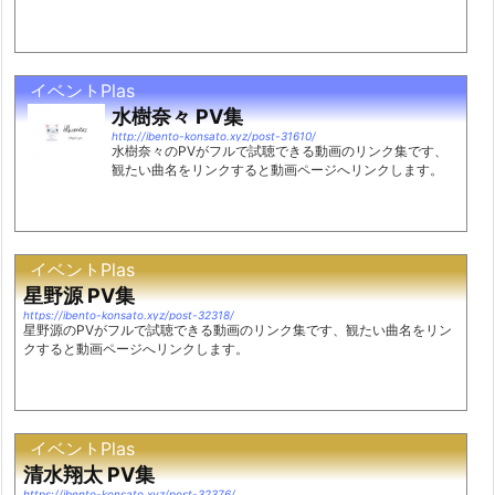
イベントPlas
水樹奈々 PV集
http://ibento-konsato.xyz/post-31610/
水樹奈々のPVがフルで試聴できる動画のリンク集です、
観たい曲名をリンクすると動画ページへリンクします。
イベントPlas
星野源 PV集
https://ibento-konsato.xyz/post-32318/
星野源のPVがフルで試聴できる動画のリンク集です、観たい曲名をリン
クすると動画ページへリンクします。
イベントPlas
清水翔太 PV集
https://ibento-konsato.xyz/post-32376/