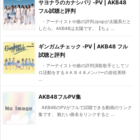
サヨナラのカナシバリ -PV | AKB48
フル試聴と評判
・アーテイストや曲の評判Jpopが太陽系だと
したら、AKB48は太陽です。【ちょ ...
ギンガムチェック -PV | AKB48 フル
試聴と評判
・アーテイストや曲の評判演歌歌手としてソ
ロ活動をするＡＫＢ４８メンバーの岩佐美咲
...
AKB48フルPV集
AKB48のPVがフルで試聴できる動画のリンク
集です、 観たい曲名をリンクすると ...