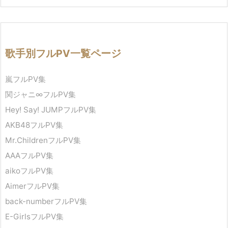
歌手別フルPV一覧ページ
嵐フルPV集
関ジャニ∞フルPV集
Hey! Say! JUMPフルPV集
AKB48フルPV集
Mr.ChildrenフルPV集
AAAフルPV集
aikoフルPV集
AimerフルPV集
back-numberフルPV集
E-GirlsフルPV集