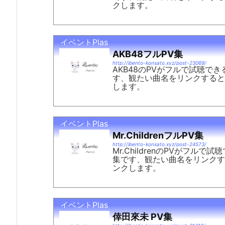
クします。
イベントPlas
AKB48フルPV集
http://ibento-konsato.xyz/post-23069/
AKB48のPVがフルで試聴で
す、観たい曲名をリンクすると
します。
イベントPlas
Mr.ChildrenフルPV集
http://ibento-konsato.xyz/post-24573/
Mr.ChildrenのPVがフル
集です、観たい曲名をリンクす
ンクします。
イベントPlas
倖田來未 PV集