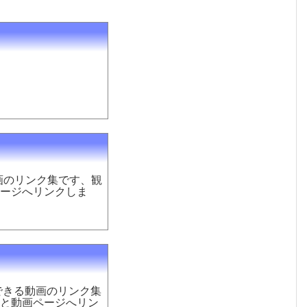
画のリンク集です、観
ージへリンクしま
できる動画のリンク集
と動画ページへリン