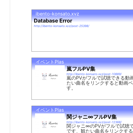
ibento-konsato.xyz
Database Error
http://ibento-konsato.xyz/post-25398/
イベントPlas
嵐フルPV集
http://ibento-konsato.xyz/post-10889/
嵐のPVがフルで試聴できる動
たい曲名をリンクすると動画ペ
す。
イベントPlas
関ジャニ∞フルPV集
http://ibento-konsato.xyz/post-12368/
関ジャニ∞のPVがフルで試聴
です、観たい曲名をリンクする