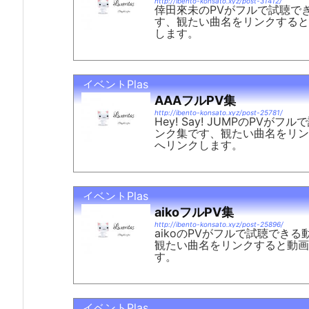
http://ibento-konsato.xyz/post-31412/
倖田來未のPVがフルで試聴で
す、観たい曲名をリンクすると
します。
イベントPlas
AAAフルPV集
http://ibento-konsato.xyz/post-25781/
Hey! Say! JUMPのPVが
ンク集です、観たい曲名をリン
へリンクします。
イベントPlas
aikoフルPV集
http://ibento-konsato.xyz/post-25896/
aikoのPVがフルで試聴でき
観たい曲名をリンクすると動画
す。
イベントPlas