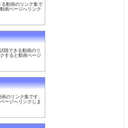
きる動画のリンク集で
動画ページへリンク
フルで試聴できる動画のリ
クすると動画ページ
る動画のリンク集です、
ページへリンクしま