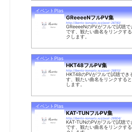
イベントPlas
GReeeeNフルPV集
http://ibento-konsato.xyz/post-26740/
GReeeeNのPVがフルで試聴
です、観たい曲名をリンクする
クします。
イベントPlas
HKT48フルPV集
http://ibento-konsato.xyz/post-26810/
HKT48のPVがフルで試聴で
す、観たい曲名をリンクすると
します。
イベントPlas
KAT-TUNフルPV集
http://ibento-konsato.xyz/post-26904/
KAT-TUNのPVがフルで試聴
です、観たい曲名をリンクする
クします。