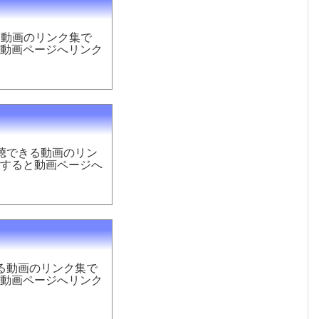
きる動画のリンク集で
動画ページへリンク
で試聴できる動画のリン
すると動画ページへ
できる動画のリンク集で
動画ページへリンク