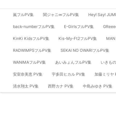
嵐フルPV集
関ジャニ∞フルPV集
Hey! Say! J
back-numberフルPV集
E-GirlsフルPV集
GRee
KinKi KidsフルPV集
Kis-My-Ft2フルPV集
MAN
RADWIMPSフルPV集
SEKAI NO OWARIフルPV集
WANIMAフルPV集
あいみょんフルPV集
いきもの
安室奈美恵 PV集
宇多田ヒカル PV集
加藤ミリヤ 
清水翔太 PV集
西野カナ PV集
中島みゆき PV集