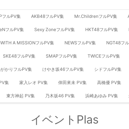
UMPフルPV集
AKB48フルPV集
Mr.ChildrenフルPV集
eeNフルPV集
Sexy ZoneフルPV集
HKT48フルPV集
 WITH A MISSIONフルPV集
NEWSフルPV集
NGT48フ
SKE48フルPV集
SMAPフルPV集
TWICEフルPV集
がかりフルPV集
けやき坂46フルPV集
シドフルPV集
PV集
家入レオ PV集
倖田來未 PV集
高橋優 PV集
東方神起 PV集
乃木坂46 PV集
浜崎あゆみ PV集
イベントPlas