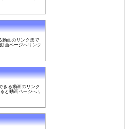
きる動画のリンク集で
動画ページへリンク
で試聴できる動画のリンク
ると動画ページへリ