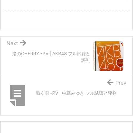
Next
渚のCHERRY -PV | AKB48 フル試聴と
評判
Prev
囁く雨 -PV | 中島みゆき フル試聴と評判