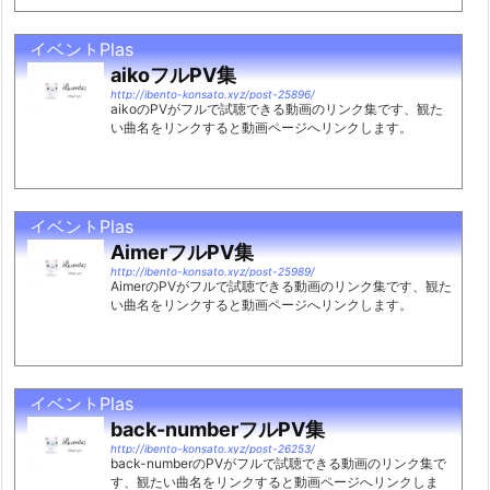
イベントPlas
aikoフルPV集
http://ibento-konsato.xyz/post-25896/
aikoのPVがフルで試聴できる動画のリンク集です、観た
い曲名をリンクすると動画ページへリンクします。
イベントPlas
AimerフルPV集
http://ibento-konsato.xyz/post-25989/
AimerのPVがフルで試聴できる動画のリンク集です、観た
い曲名をリンクすると動画ページへリンクします。
イベントPlas
back-numberフルPV集
http://ibento-konsato.xyz/post-26253/
back-numberのPVがフルで試聴できる動画のリンク集で
す、観たい曲名をリンクすると動画ページへリンクしま