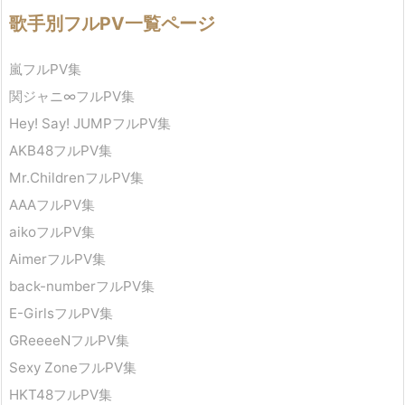
歌手別フルPV一覧ページ
嵐フルPV集
関ジャニ∞フルPV集
Hey! Say! JUMPフルPV集
AKB48フルPV集
Mr.ChildrenフルPV集
AAAフルPV集
aikoフルPV集
AimerフルPV集
back-numberフルPV集
E-GirlsフルPV集
GReeeeNフルPV集
Sexy ZoneフルPV集
HKT48フルPV集