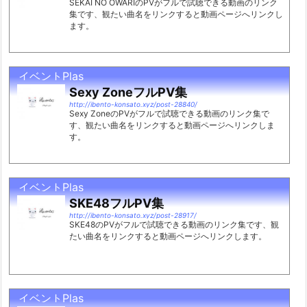
SEKAI NO OWARIのPVがフルで試聴できる動画のリンク
集です、観たい曲名をリンクすると動画ページへリンクし
ます。
イベントPlas
Sexy ZoneフルPV集
http://ibento-konsato.xyz/post-28840/
Sexy ZoneのPVがフルで試聴できる動画のリンク集で
す、観たい曲名をリンクすると動画ページへリンクしま
す。
イベントPlas
SKE48フルPV集
http://ibento-konsato.xyz/post-28917/
SKE48のPVがフルで試聴できる動画のリンク集です、観
たい曲名をリンクすると動画ページへリンクします。
イベントPlas