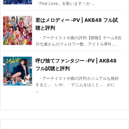
「First Love」を歌います！が ...
君はメロディー -PV | AKB48 フル試
聴と評判
・アーテイストや曲の評判【朗報】チーム8吉
川七瀬さんのフォロワー数、アイドル界N ...
呼び捨てファンタジー -PV | AKB48
フル試聴と評判
・アーテイストや曲の評判カジュアルな格好
すると… いや、 デニムをはくと… がに
...