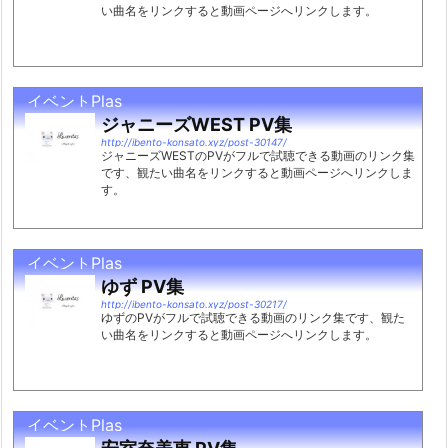
い曲名をリンクすると動画ページへリンクします。
イベントPlas
ジャニーズWEST PV集
http://ibento-konsato.xyz/post-30147/
ジャニーズWESTのPVがフルで試聴できる動画のリンク集
です、観たい曲名をリンクすると動画ページへリンクしま
す。
イベントPlas
ゆず PV集
http://ibento-konsato.xyz/post-30217/
ゆずのPVがフルで試聴できる動画のリンク集です、観た
い曲名をリンクすると動画ページへリンクします。
イベントPlas