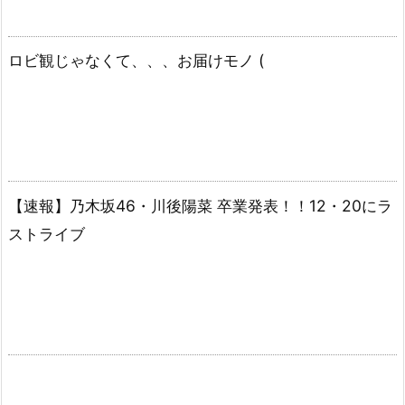
ロビ観じゃなくて、、、お届けモノ (
【速報】乃木坂46・川後陽菜 卒業発表！！12・20にラ
ストライブ