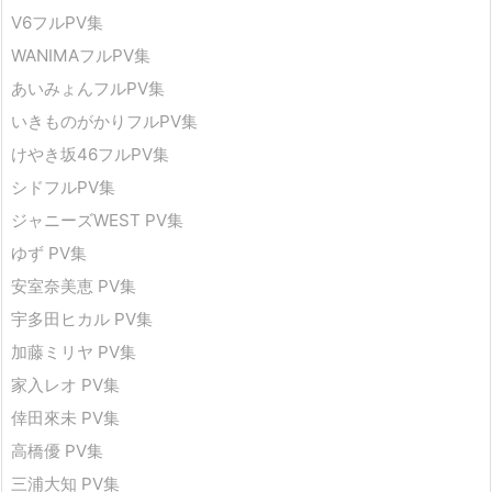
V6フルPV集
WANIMAフルPV集
あいみょんフルPV集
いきものがかりフルPV集
けやき坂46フルPV集
シドフルPV集
ジャニーズWEST PV集
ゆず PV集
安室奈美恵 PV集
宇多田ヒカル PV集
加藤ミリヤ PV集
家入レオ PV集
倖田來未 PV集
高橋優 PV集
三浦大知 PV集