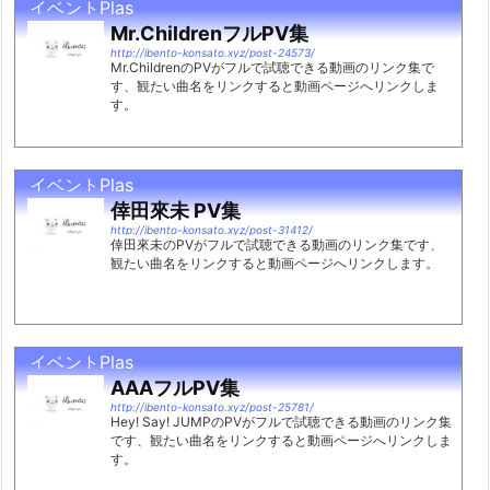
イベントPlas
Mr.ChildrenフルPV集
http://ibento-konsato.xyz/post-24573/
Mr.ChildrenのPVがフルで試聴できる動画のリンク集で
す、観たい曲名をリンクすると動画ページへリンクしま
す。
イベントPlas
倖田來未 PV集
http://ibento-konsato.xyz/post-31412/
倖田來未のPVがフルで試聴できる動画のリンク集です、
観たい曲名をリンクすると動画ページへリンクします。
イベントPlas
AAAフルPV集
http://ibento-konsato.xyz/post-25781/
Hey! Say! JUMPのPVがフルで試聴できる動画のリンク集
です、観たい曲名をリンクすると動画ページへリンクしま
す。