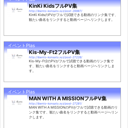
KinKi KidsフルPV集
http://ibento-konsato.xyz/post-26987/
KinKi KidsのPVがフルで試聴できる動画のリンク集です、
観たい曲名をリンクすると動画ページへリンクします。
イベントPlas
Kis-My-Ft2フルPV集
http://ibento-konsato.xyz/post-27228/
Kis-My-Ft2のPVがフルで試聴できる動画のリンク集で
す、観たい曲名をリンクすると動画ページへリンクしま
す。
イベントPlas
MAN WITH A MISSIONフルPV集
http://ibento-konsato.xyz/post-27281/
MAN WITH A MISSIONのPVがフルで試聴できる動画のリ
ンク集です、観たい曲名をリンクすると動画ページへリン
クします。