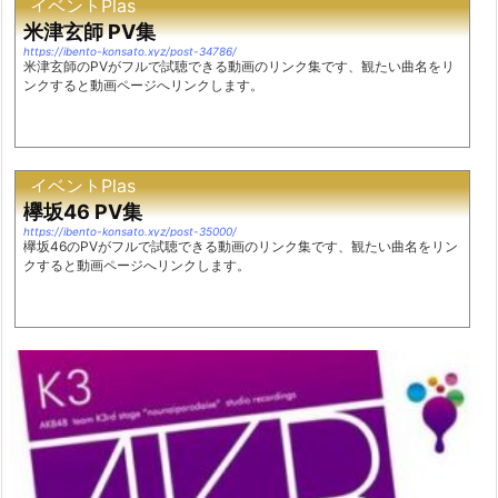
イベントPlas
米津玄師 PV集
https://ibento-konsato.xyz/post-34786/
米津玄師のPVがフルで試聴できる動画のリンク集です、観たい曲名をリ
ンクすると動画ページへリンクします。
イベントPlas
欅坂46 PV集
https://ibento-konsato.xyz/post-35000/
欅坂46のPVがフルで試聴できる動画のリンク集です、観たい曲名をリン
クすると動画ページへリンクします。