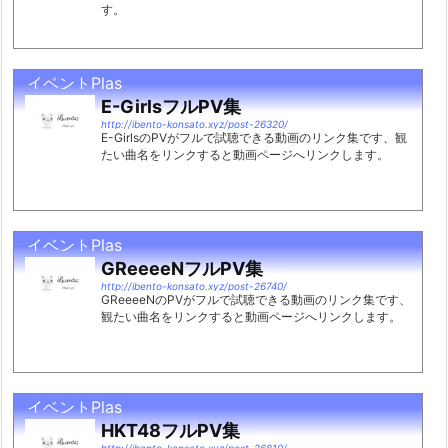
す。
イベントPlas
E-GirlsフルPV集
http://ibento-konsato.xyz/post-26320/
E-GirlsのPVがフルで試聴できる動画のリンク集です、観
たい曲名をリンクすると動画ページへリンクします。
イベントPlas
GReeeeNフルPV集
http://ibento-konsato.xyz/post-26740/
GReeeeNのPVがフルで試聴できる動画のリンク集です、
観たい曲名をリンクすると動画ページへリンクします。
イベントPlas
HKT48フルPV集
http://ibento-konsato.xyz/post-26810/