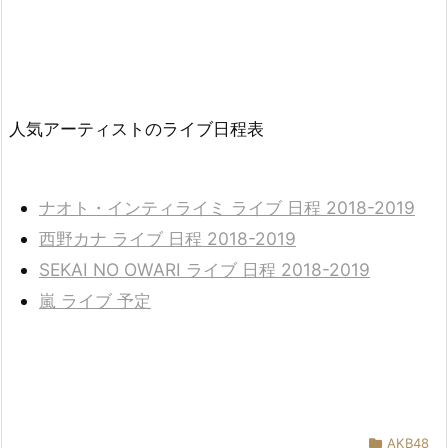
人気アーティストのライブ日程表
ナオト・インティライミ ライブ 日程 2018-2019
西野カナ ライブ 日程 2018-2019
SEKAI NO OWARI ライブ 日程 2018-2019
嵐 ライブ 予定
AKB48