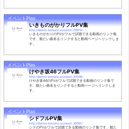
イベントPlas
いきものがかりフルPV集
http://ibento-konsato.xyz/post-29975/
いきものがかりのPVがフルで試聴できる動画のリンク集
です、観たい曲名をリンクすると動画ページへリンクしま
す。
イベントPlas
けやき坂46フルPV集
http://ibento-konsato.xyz/post-30038/
けやき坂46のPVがフルで試聴できる動画のリンク集で
す、観たい曲名をリンクすると動画ページへリンクしま
す。
イベントPlas
シドフルPV集
http://ibento-konsato.xyz/post-30091/
シドのPVがフルで試聴できる動画のリンク集です、観た