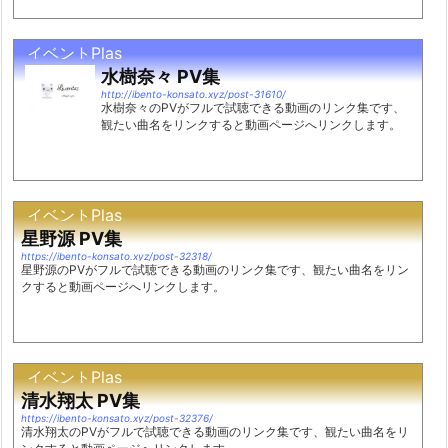
イベントPlas
水樹奈々 PV集
http://ibento-konsato.xyz/post-31610/
水樹奈々のPVがフルで試聴できる動画のリンク集です、
観たい曲名をリンクすると動画ページへリンクします。
イベントPlas
星野源 PV集
https://ibento-konsato.xyz/post-32318/
星野源のPVがフルで試聴できる動画のリンク集です、観たい曲名をリン
クすると動画ページへリンクします。
イベントPlas
清水翔太 PV集
https://ibento-konsato.xyz/post-32376/
清水翔太のPVがフルで試聴できる動画のリンク集です、観たい曲名をリ