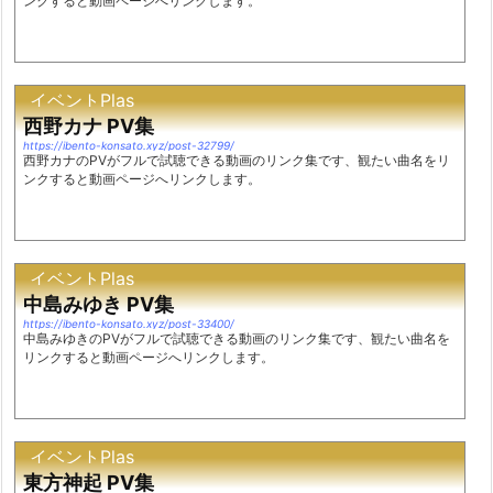
ンクすると動画ページへリンクします。
イベントPlas
西野カナ PV集
https://ibento-konsato.xyz/post-32799/
西野カナのPVがフルで試聴できる動画のリンク集です、観たい曲名をリ
ンクすると動画ページへリンクします。
イベントPlas
中島みゆき PV集
https://ibento-konsato.xyz/post-33400/
中島みゆきのPVがフルで試聴できる動画のリンク集です、観たい曲名を
リンクすると動画ページへリンクします。
イベントPlas
東方神起 PV集