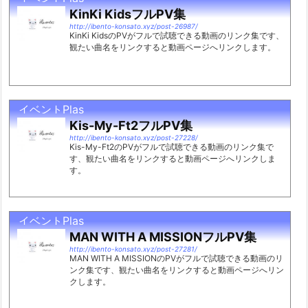
KinKi KidsフルPV集
http://ibento-konsato.xyz/post-26987/
KinKi KidsのPVがフルで試聴できる動画のリンク集です、
観たい曲名をリンクすると動画ページへリンクします。
イベントPlas
Kis-My-Ft2フルPV集
http://ibento-konsato.xyz/post-27228/
Kis-My-Ft2のPVがフルで試聴できる動画のリンク集で
す、観たい曲名をリンクすると動画ページへリンクしま
す。
イベントPlas
MAN WITH A MISSIONフルPV集
http://ibento-konsato.xyz/post-27281/
MAN WITH A MISSIONのPVがフルで試聴できる動画のリ
ンク集です、観たい曲名をリンクすると動画ページへリン
クします。