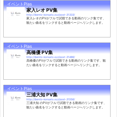
イベントPlas
家入レオ PV集
http://ibento-konsato.xyz/post-31333/
家入レオのPVがフルで試聴できる動画のリンク集です、
観たい曲名をリンクすると動画ページへリンクします。
イベントPlas
高橋優 PV集
http://ibento-konsato.xyz/post-31486/
高橋優のPVがフルで試聴できる動画のリンク集です、観
たい曲名をリンクすると動画ページへリンクします。
イベントPlas
三浦大知 PV集
http://ibento-konsato.xyz/post-31556/
三浦大知 のPVがフルで試聴できる動画のリンク集です、
観たい曲名をリンクすると動画ページへリンクします。