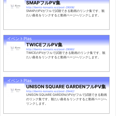
SMAPフルPV集
http://ibento-konsato.xyz/post-29008/
SMAPのPVがフルで試聴できる動画のリンク集です、観
たい曲名をリンクすると動画ページへリンクします。
イベントPlas
TWICEフルPV集
http://ibento-konsato.xyz/post-29060/
TWICEのPVがフルで試聴できる動画のリンク集です、観
たい曲名をリンクすると動画ページへリンクします。
イベントPlas
UNISON SQUARE GARDENフルPV集
http://ibento-konsato.xyz/post-29442/
UNISON SQUARE GARDENのPVがフルで試聴できる動画
のリンク集です、観たい曲名をリンクすると動画ページへ
リンクします。