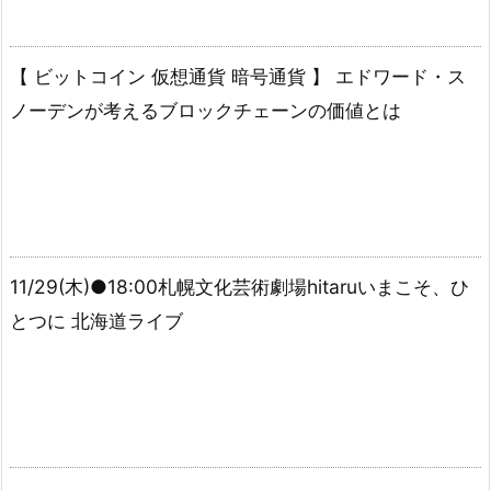
【 ビットコイン 仮想通貨 暗号通貨 】 エドワード・ス
ノーデンが考えるブロックチェーンの価値とは
11/29(木)●18:00札幌文化芸術劇場hitaruいまこそ、ひ
とつに 北海道ライブ