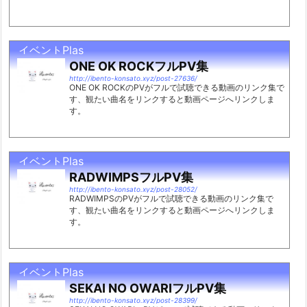
イベントPlas
ONE OK ROCKフルPV集
http://ibento-konsato.xyz/post-27636/
ONE OK ROCKのPVがフルで試聴できる動画のリンク集で
す、観たい曲名をリンクすると動画ページへリンクしま
す。
イベントPlas
RADWIMPSフルPV集
http://ibento-konsato.xyz/post-28052/
RADWIMPSのPVがフルで試聴できる動画のリンク集で
す、観たい曲名をリンクすると動画ページへリンクしま
す。
イベントPlas
SEKAI NO OWARIフルPV集
http://ibento-konsato.xyz/post-28399/