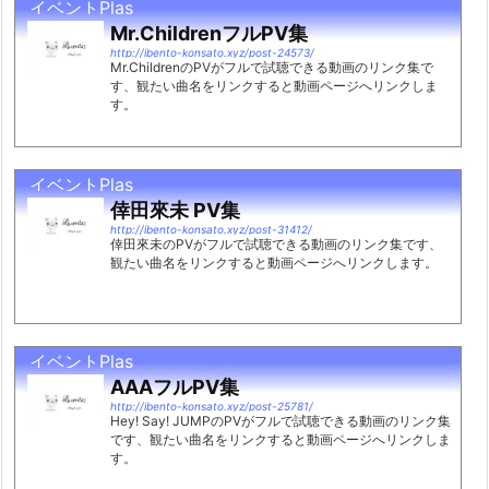
イベントPlas
Mr.ChildrenフルPV集
http://ibento-konsato.xyz/post-24573/
Mr.ChildrenのPVがフルで試聴できる動画のリンク集で
す、観たい曲名をリンクすると動画ページへリンクしま
す。
イベントPlas
倖田來未 PV集
http://ibento-konsato.xyz/post-31412/
倖田來未のPVがフルで試聴できる動画のリンク集です、
観たい曲名をリンクすると動画ページへリンクします。
イベントPlas
AAAフルPV集
http://ibento-konsato.xyz/post-25781/
Hey! Say! JUMPのPVがフルで試聴できる動画のリンク集
です、観たい曲名をリンクすると動画ページへリンクしま
す。