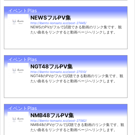
イベントPlas
NEWSフルPV集
http://ibento-konsato.xyz/post-27445/
NEWSのPVがフルで試聴できる動画のリンク集です、観
たい曲名をリンクすると動画ページへリンクします。
イベントPlas
NGT48フルPV集
http://ibento-konsato.xyz/post-27510/
NGT48のPVがフルで試聴できる動画のリンク集です、観
たい曲名をリンクすると動画ページへリンクします。
イベントPlas
NMB48フルPV集
http://ibento-konsato.xyz/post-27582/
NMB48のPVがフルで試聴できる動画のリンク集です、観
たい曲名をリンクすると動画ページへリンクします。