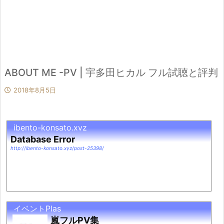
ABOUT ME -PV | 宇多田ヒカル フル試聴と評判
2018年8月5日
ibento-konsato.xyz
Database Error
http://ibento-konsato.xyz/post-25398/
イベントPlas
嵐フルPV集