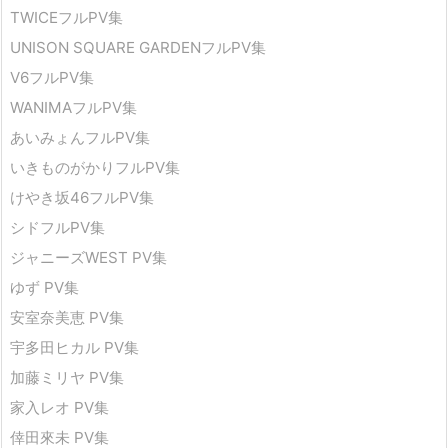
TWICEフルPV集
UNISON SQUARE GARDENフルPV集
V6フルPV集
WANIMAフルPV集
あいみょんフルPV集
いきものがかりフルPV集
けやき坂46フルPV集
シドフルPV集
ジャニーズWEST PV集
ゆず PV集
安室奈美恵 PV集
宇多田ヒカル PV集
加藤ミリヤ PV集
家入レオ PV集
倖田來未 PV集