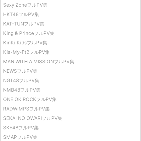
Sexy ZoneフルPV集
HKT48フルPV集
KAT-TUNフルPV集
King & PrinceフルPV集
KinKi KidsフルPV集
Kis-My-Ft2フルPV集
MAN WITH A MISSIONフルPV集
NEWSフルPV集
NGT48フルPV集
NMB48フルPV集
ONE OK ROCKフルPV集
RADWIMPSフルPV集
SEKAI NO OWARIフルPV集
SKE48フルPV集
SMAPフルPV集