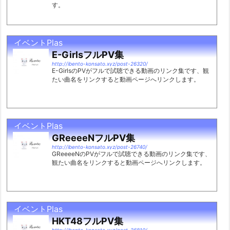
す。
イベントPlas
E-GirlsフルPV集
http://ibento-konsato.xyz/post-26320/
E-GirlsのPVがフルで試聴できる動画のリンク集です、観
たい曲名をリンクすると動画ページへリンクします。
イベントPlas
GReeeeNフルPV集
http://ibento-konsato.xyz/post-26740/
GReeeeNのPVがフルで試聴できる動画のリンク集です、
観たい曲名をリンクすると動画ページへリンクします。
イベントPlas
HKT48フルPV集
http://ibento-konsato.xyz/post-26810/