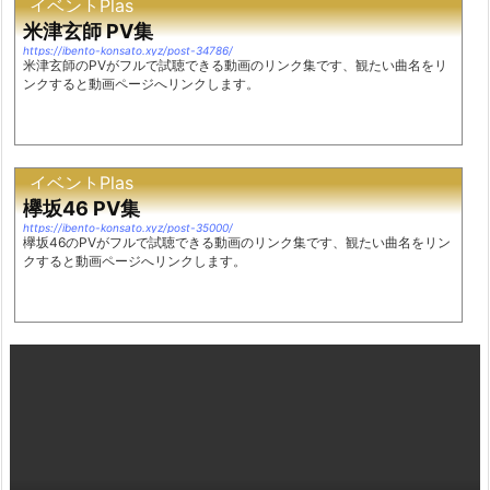
イベントPlas
米津玄師 PV集
https://ibento-konsato.xyz/post-34786/
米津玄師のPVがフルで試聴できる動画のリンク集です、観たい曲名をリ
ンクすると動画ページへリンクします。
イベントPlas
欅坂46 PV集
https://ibento-konsato.xyz/post-35000/
欅坂46のPVがフルで試聴できる動画のリンク集です、観たい曲名をリン
クすると動画ページへリンクします。