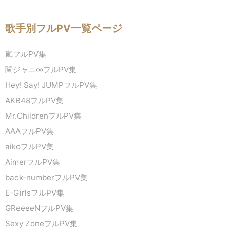
歌手別フルPV一覧ページ
嵐フルPV集
関ジャニ∞フルPV集
Hey! Say! JUMPフルPV集
AKB48フルPV集
Mr.ChildrenフルPV集
AAAフルPV集
aikoフルPV集
AimerフルPV集
back-numberフルPV集
E-GirlsフルPV集
GReeeeNフルPV集
Sexy ZoneフルPV集