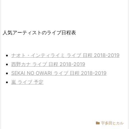
人気アーティストのライブ日程表
ナオト・インティライミ ライブ 日程 2018-2019
西野カナ ライブ 日程 2018-2019
SEKAI NO OWARI ライブ 日程 2018-2019
嵐 ライブ 予定
宇多田ヒカル