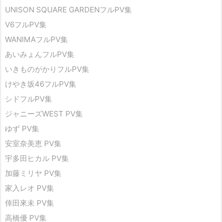
UNISON SQUARE GARDENフルPV集
V6フルPV集
WANIMAフルPV集
あいみょんフルPV集
いきものがかりフルPV集
けやき坂46フルPV集
シドフルPV集
ジャニーズWEST PV集
ゆず PV集
安室奈美恵 PV集
宇多田ヒカル PV集
加藤ミリヤ PV集
家入レオ PV集
倖田來未 PV集
高橋優 PV集