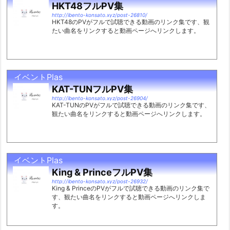
HKT48フルPV集
http://ibento-konsato.xyz/post-26810/
HKT48のPVがフルで試聴できる動画のリンク集です、観
たい曲名をリンクすると動画ページへリンクします。
イベントPlas
KAT-TUNフルPV集
http://ibento-konsato.xyz/post-26904/
KAT-TUNのPVがフルで試聴できる動画のリンク集です、
観たい曲名をリンクすると動画ページへリンクします。
イベントPlas
King & PrinceフルPV集
http://ibento-konsato.xyz/post-26932/
King & PrinceのPVがフルで試聴できる動画のリンク集で
す、観たい曲名をリンクすると動画ページへリンクしま
す。