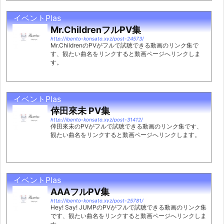
イベントPlas
Mr.ChildrenフルPV集
http://ibento-konsato.xyz/post-24573/
Mr.ChildrenのPVがフルで試聴できる動画のリンク集で
す、観たい曲名をリンクすると動画ページへリンクしま
す。
イベントPlas
倖田來未 PV集
http://ibento-konsato.xyz/post-31412/
倖田來未のPVがフルで試聴できる動画のリンク集です、
観たい曲名をリンクすると動画ページへリンクします。
イベントPlas
AAAフルPV集
http://ibento-konsato.xyz/post-25781/
Hey! Say! JUMPのPVがフルで試聴できる動画のリンク集
です、観たい曲名をリンクすると動画ページへリンクしま