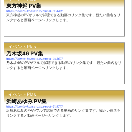
東方神起 PV集
https://ibento-konsato.xyz/post-33449/
東方神起のPVがフルで試聴できる動画のリンク集です、観たい曲名をリ
ンクすると動画ページへリンクします。
イベントPlas
乃木坂46 PV集
https://ibento-konsato.xyz/post-34357/
乃木坂46のPVがフルで試聴できる動画のリンク集です、観たい曲名をリ
ンクすると動画ページへリンクします。
イベントPlas
浜崎あゆみ PV集
https://ibento-konsato.xyz/post-34577/
浜崎あゆみのPVがフルで試聴できる動画のリンク集です、観たい曲名を
リンクすると動画ページへリンクします。