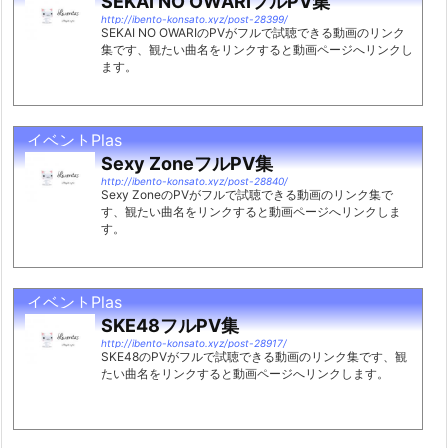
SEKAI NO OWARIフルPV集
http://ibento-konsato.xyz/post-28399/
SEKAI NO OWARIのPVがフルで試聴できる動画のリンク
集です、観たい曲名をリンクすると動画ページへリンクし
ます。
イベントPlas
Sexy ZoneフルPV集
http://ibento-konsato.xyz/post-28840/
Sexy ZoneのPVがフルで試聴できる動画のリンク集で
す、観たい曲名をリンクすると動画ページへリンクしま
す。
イベントPlas
SKE48フルPV集
http://ibento-konsato.xyz/post-28917/
SKE48のPVがフルで試聴できる動画のリンク集です、観
たい曲名をリンクすると動画ページへリンクします。