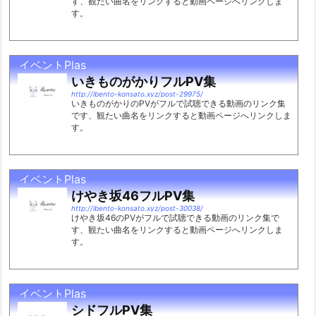
す、観たい曲名をリンクすると動画ページへリンクしま
す。
イベントPlas
いきものがかりフルPV集
http://ibento-konsato.xyz/post-29975/
いきものがかりのPVがフルで試聴できる動画のリンク集
です、観たい曲名をリンクすると動画ページへリンクしま
す。
イベントPlas
けやき坂46フルPV集
http://ibento-konsato.xyz/post-30038/
けやき坂46のPVがフルで試聴できる動画のリンク集で
す、観たい曲名をリンクすると動画ページへリンクしま
す。
イベントPlas
シドフルPV集