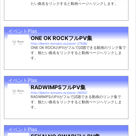
たい曲名をリンクすると動画ページへリンクします。
イベントPlas
ONE OK ROCKフルPV集
http://ibento-konsato.xyz/post-27636/
ONE OK ROCKのPVがフルで試聴できる動画のリンク集で
す、観たい曲名をリンクすると動画ページへリンクしま
す。
イベントPlas
RADWIMPSフルPV集
http://ibento-konsato.xyz/post-28052/
RADWIMPSのPVがフルで試聴できる動画のリンク集で
す、観たい曲名をリンクすると動画ページへリンクしま
す。
イベントPlas