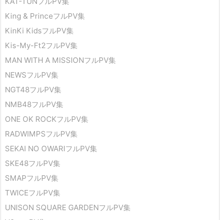
KAT-TUNフルPV集
King & PrinceフルPV集
KinKi KidsフルPV集
Kis-My-Ft2フルPV集
MAN WITH A MISSIONフルPV集
NEWSフルPV集
NGT48フルPV集
NMB48フルPV集
ONE OK ROCKフルPV集
RADWIMPSフルPV集
SEKAI NO OWARIフルPV集
SKE48フルPV集
SMAPフルPV集
TWICEフルPV集
UNISON SQUARE GARDENフルPV集