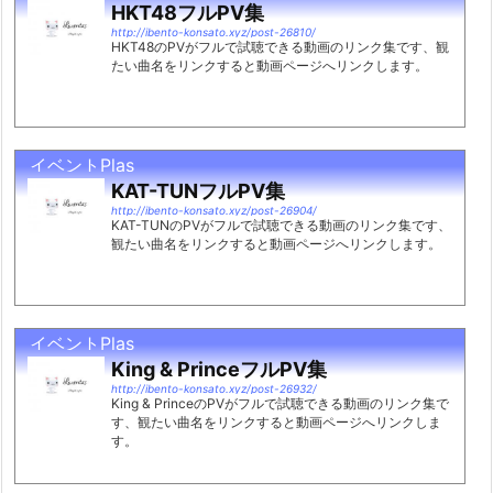
HKT48フルPV集
http://ibento-konsato.xyz/post-26810/
HKT48のPVがフルで試聴できる動画のリンク集です、観
たい曲名をリンクすると動画ページへリンクします。
イベントPlas
KAT-TUNフルPV集
http://ibento-konsato.xyz/post-26904/
KAT-TUNのPVがフルで試聴できる動画のリンク集です、
観たい曲名をリンクすると動画ページへリンクします。
イベントPlas
King & PrinceフルPV集
http://ibento-konsato.xyz/post-26932/
King & PrinceのPVがフルで試聴できる動画のリンク集で
す、観たい曲名をリンクすると動画ページへリンクしま
す。