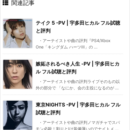
関連記事
テイク 5 -PV | 宇多田ヒカル フル試聴
と評判
・アーテイストや曲の評判『PS4/Xbox
One「キングダム ハーツIII」の ...
嫉妬されるべき人生 -PV | 宇多田ヒカ
ル フル試聴と評判
・アーテイストや曲の評判ライブそのもの以
外の部分で 「なにか、会の主役になるのが ...
東京NIGHTS -PV | 宇多田ヒカル フル
試聴と評判
・アーテイストや曲の評判ノマガチャでスパ
モン必殺！割りとIは装備薄いのでナイトメ ...