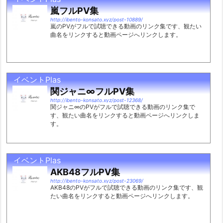
嵐フルPV集
http://ibento-konsato.xyz/post-10889/
嵐のPVがフルで試聴できる動画のリンク集です、観たい
曲名をリンクすると動画ページへリンクします。
イベントPlas
関ジャニ∞フルPV集
http://ibento-konsato.xyz/post-12368/
関ジャニ∞のPVがフルで試聴できる動画のリンク集で
す、観たい曲名をリンクすると動画ページへリンクしま
す。
イベントPlas
AKB48フルPV集
http://ibento-konsato.xyz/post-23069/
AKB48のPVがフルで試聴できる動画のリンク集です、観
たい曲名をリンクすると動画ページへリンクします。