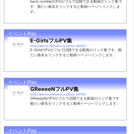
back-numberのPVがフルで試聴できる動画のリンク集で
す、観たい曲名をリンクすると動画ページへリンクしま
す。
イベントPlas
E-GirlsフルPV集
http://ibento-konsato.xyz/post-26320/
E-GirlsのPVがフルで試聴できる動画のリンク集です、観
たい曲名をリンクすると動画ページへリンクします。
イベントPlas
GReeeeNフルPV集
http://ibento-konsato.xyz/post-26740/
GReeeeNのPVがフルで試聴できる動画のリンク集です、
観たい曲名をリンクすると動画ページへリンクします。
イベントPlas