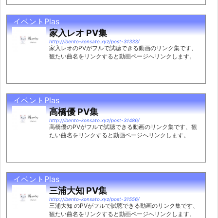
イベントPlas
家入レオ PV集
http://ibento-konsato.xyz/post-31333/
家入レオのPVがフルで試聴できる動画のリンク集です、
観たい曲名をリンクすると動画ページへリンクします。
イベントPlas
高橋優 PV集
http://ibento-konsato.xyz/post-31486/
高橋優のPVがフルで試聴できる動画のリンク集です、観
たい曲名をリンクすると動画ページへリンクします。
イベントPlas
三浦大知 PV集
http://ibento-konsato.xyz/post-31556/
三浦大知 のPVがフルで試聴できる動画のリンク集です、
観たい曲名をリンクすると動画ページへリンクします。