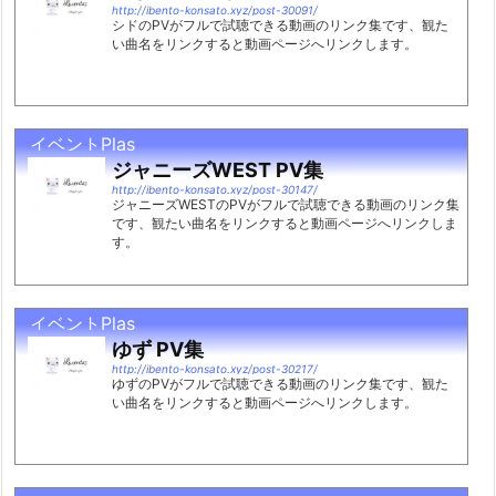
http://ibento-konsato.xyz/post-30091/
シドのPVがフルで試聴できる動画のリンク集です、観た
い曲名をリンクすると動画ページへリンクします。
イベントPlas
ジャニーズWEST PV集
http://ibento-konsato.xyz/post-30147/
ジャニーズWESTのPVがフルで試聴できる動画のリンク集
です、観たい曲名をリンクすると動画ページへリンクしま
す。
イベントPlas
ゆず PV集
http://ibento-konsato.xyz/post-30217/
ゆずのPVがフルで試聴できる動画のリンク集です、観た
い曲名をリンクすると動画ページへリンクします。