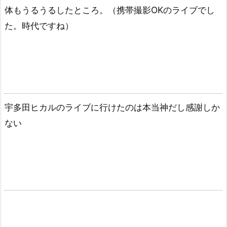
体もうるうるしたところ。（携帯撮影OKのライブでし
た。時代ですね）
宇多田ヒカルのライブに行けたのは本当神だし感謝しか
ない