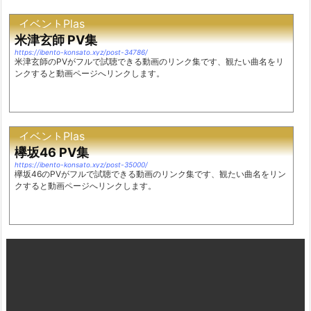
イベントPlas
米津玄師 PV集
https://ibento-konsato.xyz/post-34786/
米津玄師のPVがフルで試聴できる動画のリンク集です、観たい曲名をリ
ンクすると動画ページへリンクします。
イベントPlas
欅坂46 PV集
https://ibento-konsato.xyz/post-35000/
欅坂46のPVがフルで試聴できる動画のリンク集です、観たい曲名をリン
クすると動画ページへリンクします。