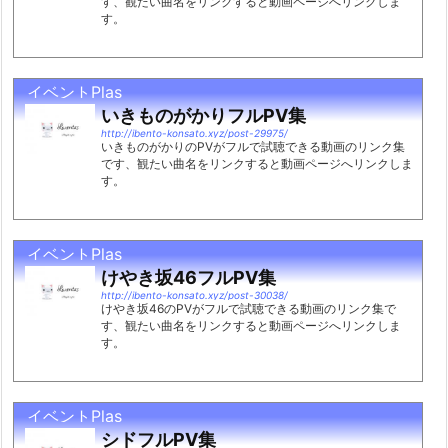
す、観たい曲名をリンクすると動画ページへリンクしま
す。
イベントPlas
いきものがかりフルPV集
http://ibento-konsato.xyz/post-29975/
いきものがかりのPVがフルで試聴できる動画のリンク集
です、観たい曲名をリンクすると動画ページへリンクしま
す。
イベントPlas
けやき坂46フルPV集
http://ibento-konsato.xyz/post-30038/
けやき坂46のPVがフルで試聴できる動画のリンク集で
す、観たい曲名をリンクすると動画ページへリンクしま
す。
イベントPlas
シドフルPV集