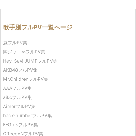
歌手別フルPV一覧ページ
嵐フルPV集
関ジャニ∞フルPV集
Hey! Say! JUMPフルPV集
AKB48フルPV集
Mr.ChildrenフルPV集
AAAフルPV集
aikoフルPV集
AimerフルPV集
back-numberフルPV集
E-GirlsフルPV集
GReeeeNフルPV集