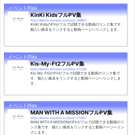
イベントPlas
KinKi KidsフルPV集
http://ibento-konsato.xyz/post-26987/
KinKi KidsのPVがフルで試聴できる動画のリンク集です、
観たい曲名をリンクすると動画ページへリンクします。
イベントPlas
Kis-My-Ft2フルPV集
http://ibento-konsato.xyz/post-27228/
Kis-My-Ft2のPVがフルで試聴できる動画のリンク集で
す、観たい曲名をリンクすると動画ページへリンクしま
す。
イベントPlas
MAN WITH A MISSIONフルPV集
http://ibento-konsato.xyz/post-27281/
MAN WITH A MISSIONのPVがフルで試聴できる動画のリ
ンク集です、観たい曲名をリンクすると動画ページへリン
クします。