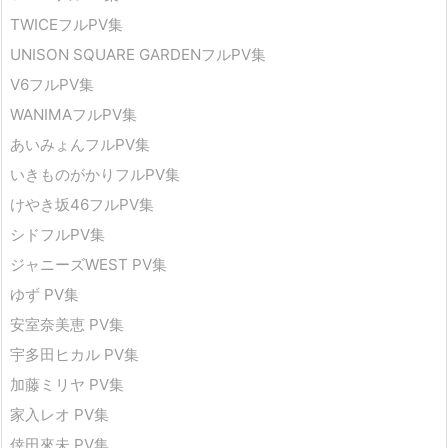
TWICEフルPV集
UNISON SQUARE GARDENフルPV集
V6フルPV集
WANIMAフルPV集
あいみょんフルPV集
いきものがかりフルPV集
けやき坂46フルPV集
シドフルPV集
ジャニーズWEST PV集
ゆず PV集
安室奈美恵 PV集
宇多田ヒカル PV集
加藤ミリヤ PV集
家入レオ PV集
倖田來未 PV集