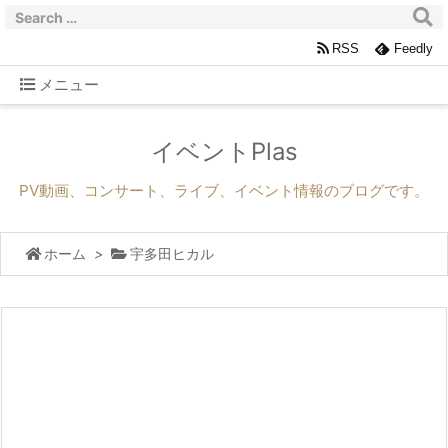
RSS
Feedly
メニュー
イベントPlas
PV動画、コンサート、ライブ、イベント情報のブログです。
ホーム
>
宇多田ヒカル