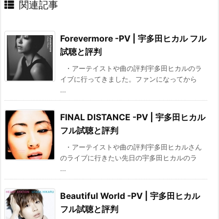
関連記事
Forevermore -PV | 宇多田ヒカル フル
試聴と評判
・アーテイストや曲の評判宇多田ヒカルのラ
イブに行ってきました。ファンになってから
...
FINAL DISTANCE -PV | 宇多田ヒカル
フル試聴と評判
・アーテイストや曲の評判宇多田ヒカルさん
のライブに行きたい先日の宇多田ヒカルのラ
...
Beautiful World -PV | 宇多田ヒカル
フル試聴と評判