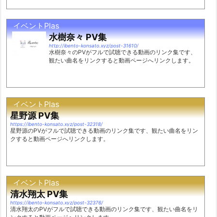
イベントPlas
水樹奈々 PV集
http://ibento-konsato.xyz/post-31610/
水樹奈々のPVがフルで試聴できる動画のリンク集です、
観たい曲名をリンクすると動画ページへリンクします。
イベントPlas
星野源 PV集
https://ibento-konsato.xyz/post-32318/
星野源のPVがフルで試聴できる動画のリンク集です、観たい曲名をリン
クすると動画ページへリンクします。
イベントPlas
清水翔太 PV集
https://ibento-konsato.xyz/post-32376/
清水翔太のPVがフルで試聴できる動画のリンク集です、観たい曲名をリ