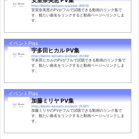
安室奈美恵 PV集
http://ibento-konsato.xyz/post-30510/
安室奈美恵のPVがフルで試聴できる動画のリンク集で
す、観たい曲名をリンクすると動画ページへリンクしま
す。
イベントPlas
宇多田ヒカル PV集
http://ibento-konsato.xyz/post-31235/
宇多田ヒカルのPVがフルで試聴できる動画のリンク集で
す、観たい曲名をリンクすると動画ページへリンクしま
す。
イベントPlas
加藤ミリヤ PV集
http://ibento-konsato.xyz/post-31287/
加藤ミリヤのPVがフルで試聴できる動画のリンク集で
す、観たい曲名をリンクすると動画ページへリンクしま
す。