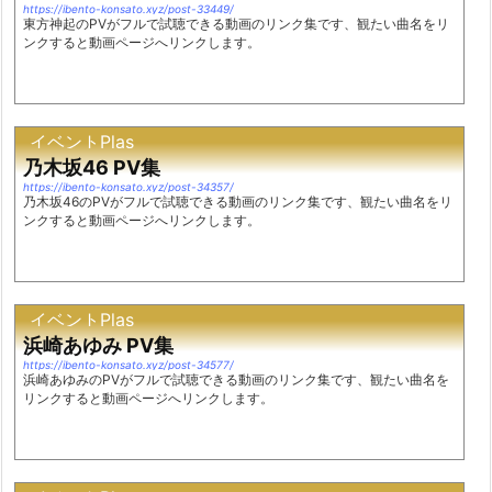
https://ibento-konsato.xyz/post-33449/
東方神起のPVがフルで試聴できる動画のリンク集です、観たい曲名をリ
ンクすると動画ページへリンクします。
イベントPlas
乃木坂46 PV集
https://ibento-konsato.xyz/post-34357/
乃木坂46のPVがフルで試聴できる動画のリンク集です、観たい曲名をリ
ンクすると動画ページへリンクします。
イベントPlas
浜崎あゆみ PV集
https://ibento-konsato.xyz/post-34577/
浜崎あゆみのPVがフルで試聴できる動画のリンク集です、観たい曲名を
リンクすると動画ページへリンクします。