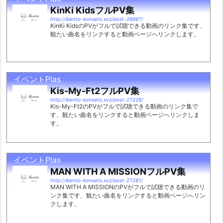
KinKi KidsフルPV集
http://ibento-konsato.xyz/post-26987/
KinKi KidsのPVがフルで試聴できる動画のリンク集です、
観たい曲名をリンクすると動画ページへリンクします。
イベントPlas
Kis-My-Ft2フルPV集
http://ibento-konsato.xyz/post-27228/
Kis-My-Ft2のPVがフルで試聴できる動画のリンク集で
す、観たい曲名をリンクすると動画ページへリンクしま
す。
イベントPlas
MAN WITH A MISSIONフルPV集
http://ibento-konsato.xyz/post-27281/
MAN WITH A MISSIONのPVがフルで試聴できる動画のリ
ンク集です、観たい曲名をリンクすると動画ページへリン
クします。