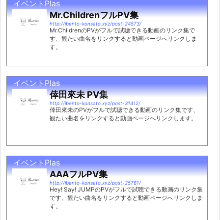
イベントPlas
Mr.ChildrenフルPV集
http://ibento-konsato.xyz/post-24573/
Mr.ChildrenのPVがフルで試聴できる動画のリンク集で
す、観たい曲名をリンクすると動画ページへリンクしま
す。
イベントPlas
倖田來未 PV集
http://ibento-konsato.xyz/post-31412/
倖田來未のPVがフルで試聴できる動画のリンク集です、
観たい曲名をリンクすると動画ページへリンクします。
イベントPlas
AAAフルPV集
http://ibento-konsato.xyz/post-25781/
Hey! Say! JUMPのPVがフルで試聴できる動画のリンク集
です、観たい曲名をリンクすると動画ページへリンクしま
す。