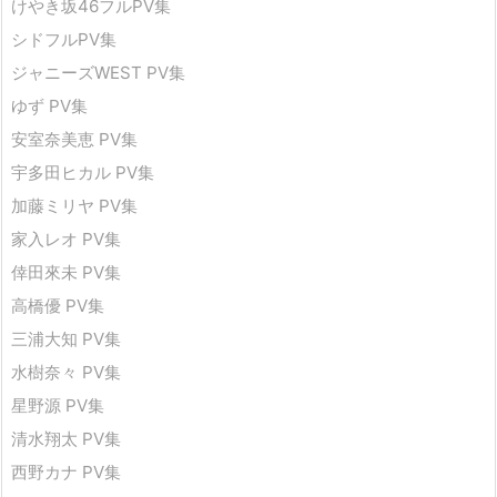
けやき坂46フルPV集
シドフルPV集
ジャニーズWEST PV集
ゆず PV集
安室奈美恵 PV集
宇多田ヒカル PV集
加藤ミリヤ PV集
家入レオ PV集
倖田來未 PV集
高橋優 PV集
三浦大知 PV集
水樹奈々 PV集
星野源 PV集
清水翔太 PV集
西野カナ PV集