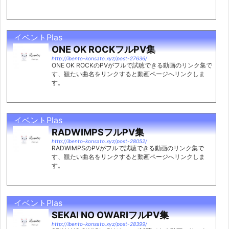
イベントPlas
ONE OK ROCKフルPV集
http://ibento-konsato.xyz/post-27636/
ONE OK ROCKのPVがフルで試聴できる動画のリンク集で
す、観たい曲名をリンクすると動画ページへリンクしま
す。
イベントPlas
RADWIMPSフルPV集
http://ibento-konsato.xyz/post-28052/
RADWIMPSのPVがフルで試聴できる動画のリンク集で
す、観たい曲名をリンクすると動画ページへリンクしま
す。
イベントPlas
SEKAI NO OWARIフルPV集
http://ibento-konsato.xyz/post-28399/