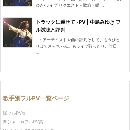
ゆき/ライブ リクエスト～歌旅・縁 ...
トラックに乗せて -PV | 中島みゆき フ
ル試聴と評判
・アーテイストや曲の評判そして、もうひと
りぽてさらちゃん。もライブ行ったり、昨日
...
歌手別フルPV一覧ページ
嵐フルPV集
関ジャニ∞フルPV集