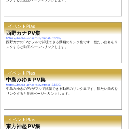
ンクすると動画ページへリンクします。
イベントPlas
西野カナ PV集
https://ibento-konsato.xyz/post-32799/
西野カナのPVがフルで試聴できる動画のリンク集です、観たい曲名をリ
ンクすると動画ページへリンクします。
イベントPlas
中島みゆき PV集
https://ibento-konsato.xyz/post-33400/
中島みゆきのPVがフルで試聴できる動画のリンク集です、観たい曲名を
リンクすると動画ページへリンクします。
イベントPlas
東方神起 PV集