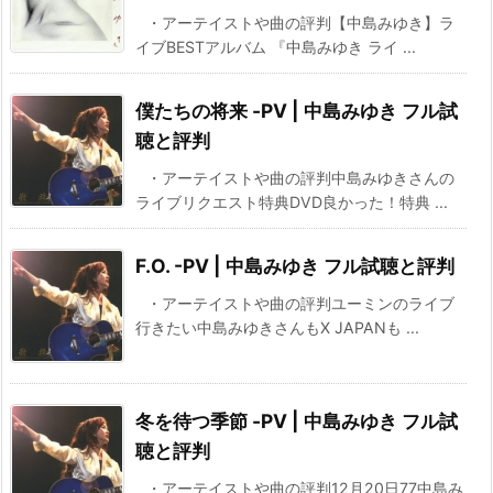
・アーテイストや曲の評判【中島みゆき】ラ
イブBESTアルバム 『中島みゆき ライ ...
僕たちの将来 -PV | 中島みゆき フル試
聴と評判
・アーテイストや曲の評判中島みゆきさんの
ライブリクエスト特典DVD良かった！特典 ...
F.O. -PV | 中島みゆき フル試聴と評判
・アーテイストや曲の評判ユーミンのライブ
行きたい中島みゆきさんもX JAPANも ...
冬を待つ季節 -PV | 中島みゆき フル試
聴と評判
・アーテイストや曲の評判12月20日77中島み