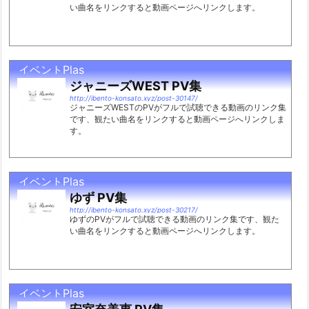
い曲名をリンクすると動画ページへリンクします。
イベントPlas
ジャニーズWEST PV集
http://ibento-konsato.xyz/post-30147/
ジャニーズWESTのPVがフルで試聴できる動画のリンク集
です、観たい曲名をリンクすると動画ページへリンクしま
す。
イベントPlas
ゆず PV集
http://ibento-konsato.xyz/post-30217/
ゆずのPVがフルで試聴できる動画のリンク集です、観た
い曲名をリンクすると動画ページへリンクします。
イベントPlas