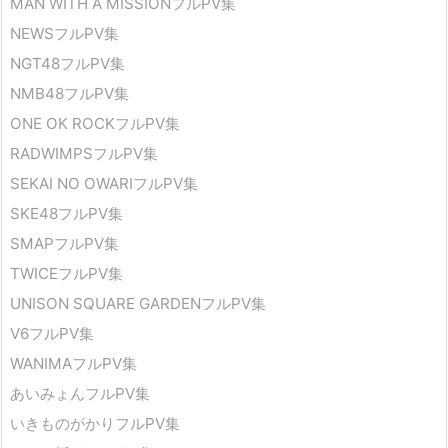
MAN WITH A MISSIONフルPV集
NEWSフルPV集
NGT48フルPV集
NMB48フルPV集
ONE OK ROCKフルPV集
RADWIMPSフルPV集
SEKAI NO OWARIフルPV集
SKE48フルPV集
SMAPフルPV集
TWICEフルPV集
UNISON SQUARE GARDENフルPV集
V6フルPV集
WANIMAフルPV集
あいみょんフルPV集
いきものがかりフルPV集