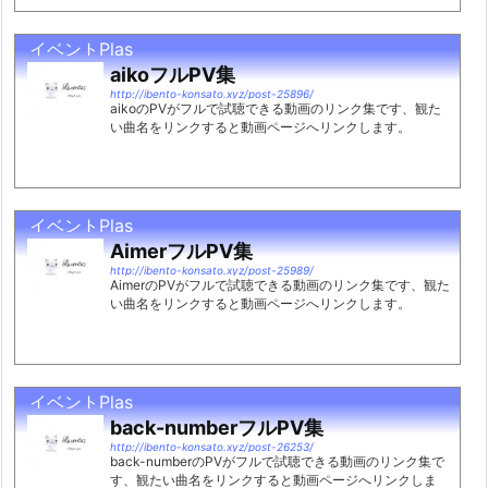
イベントPlas
aikoフルPV集
http://ibento-konsato.xyz/post-25896/
aikoのPVがフルで試聴できる動画のリンク集です、観た
い曲名をリンクすると動画ページへリンクします。
イベントPlas
AimerフルPV集
http://ibento-konsato.xyz/post-25989/
AimerのPVがフルで試聴できる動画のリンク集です、観た
い曲名をリンクすると動画ページへリンクします。
イベントPlas
back-numberフルPV集
http://ibento-konsato.xyz/post-26253/
back-numberのPVがフルで試聴できる動画のリンク集で
す、観たい曲名をリンクすると動画ページへリンクしま