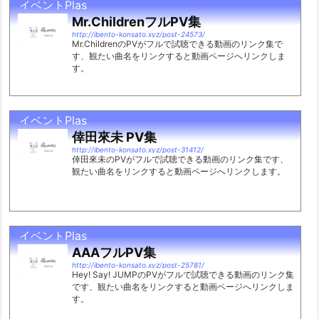
イベントPlas
Mr.ChildrenフルPV集
http://ibento-konsato.xyz/post-24573/
Mr.ChildrenのPVがフルで試聴できる動画のリンク集で
す、観たい曲名をリンクすると動画ページへリンクしま
す。
イベントPlas
倖田來未 PV集
http://ibento-konsato.xyz/post-31412/
倖田來未のPVがフルで試聴できる動画のリンク集です、
観たい曲名をリンクすると動画ページへリンクします。
イベントPlas
AAAフルPV集
http://ibento-konsato.xyz/post-25781/
Hey! Say! JUMPのPVがフルで試聴できる動画のリンク集
です、観たい曲名をリンクすると動画ページへリンクしま
す。