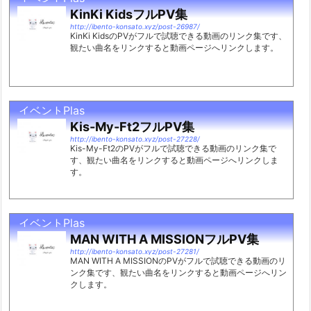
KinKi KidsフルPV集
http://ibento-konsato.xyz/post-26987/
KinKi KidsのPVがフルで試聴できる動画のリンク集です、
観たい曲名をリンクすると動画ページへリンクします。
イベントPlas
Kis-My-Ft2フルPV集
http://ibento-konsato.xyz/post-27228/
Kis-My-Ft2のPVがフルで試聴できる動画のリンク集で
す、観たい曲名をリンクすると動画ページへリンクしま
す。
イベントPlas
MAN WITH A MISSIONフルPV集
http://ibento-konsato.xyz/post-27281/
MAN WITH A MISSIONのPVがフルで試聴できる動画のリ
ンク集です、観たい曲名をリンクすると動画ページへリン
クします。