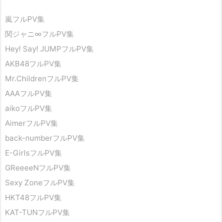
嵐フルPV集
関ジャニ∞フルPV集
Hey! Say! JUMPフルPV集
AKB48フルPV集
Mr.ChildrenフルPV集
AAAフルPV集
aikoフルPV集
AimerフルPV集
back-numberフルPV集
E-GirlsフルPV集
GReeeeNフルPV集
Sexy ZoneフルPV集
HKT48フルPV集
KAT-TUNフルPV集