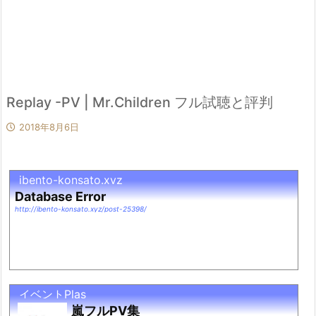
Replay -PV | Mr.Children フル試聴と評判
2018年8月6日
ibento-konsato.xyz
Database Error
http://ibento-konsato.xyz/post-25398/
イベントPlas
嵐フルPV集