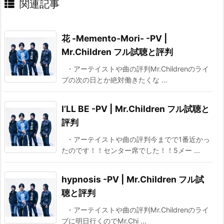
関連記事
花 -Memento-Mori- -PV |
Mr.Children フル試聴と評判
・アーテイストや曲の評判Mr.Childrenのライ
ブの次の日とか絶対働きたくな ...
I’LL BE -PV | Mr.Children フル試聴と
評判
・アーテイストや曲の評判今までで1番近かっ
たのです！！センター席でした！！5メー ...
hypnosis -PV | Mr.Children フル試
聴と評判
・アーテイストや曲の評判Mr.Childrenのライ
ブに明日行くのでMr.Chi ...