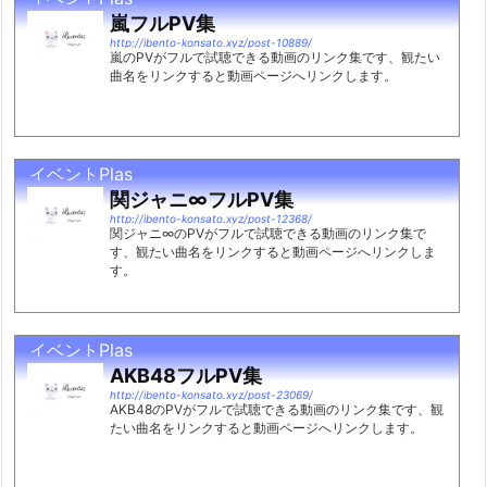
嵐フルPV集
http://ibento-konsato.xyz/post-10889/
嵐のPVがフルで試聴できる動画のリンク集です、観たい
曲名をリンクすると動画ページへリンクします。
イベントPlas
関ジャニ∞フルPV集
http://ibento-konsato.xyz/post-12368/
関ジャニ∞のPVがフルで試聴できる動画のリンク集で
す、観たい曲名をリンクすると動画ページへリンクしま
す。
イベントPlas
AKB48フルPV集
http://ibento-konsato.xyz/post-23069/
AKB48のPVがフルで試聴できる動画のリンク集です、観
たい曲名をリンクすると動画ページへリンクします。