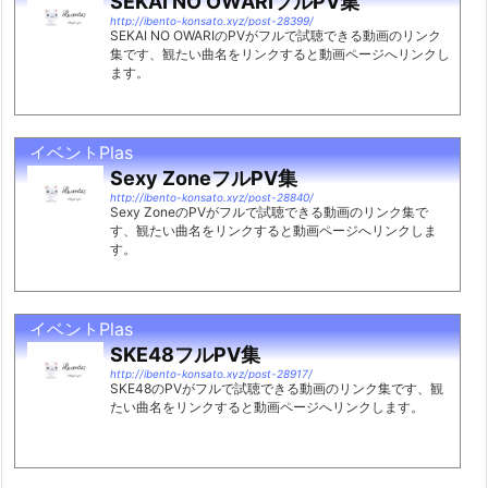
SEKAI NO OWARIフルPV集
http://ibento-konsato.xyz/post-28399/
SEKAI NO OWARIのPVがフルで試聴できる動画のリンク
集です、観たい曲名をリンクすると動画ページへリンクし
ます。
イベントPlas
Sexy ZoneフルPV集
http://ibento-konsato.xyz/post-28840/
Sexy ZoneのPVがフルで試聴できる動画のリンク集で
す、観たい曲名をリンクすると動画ページへリンクしま
す。
イベントPlas
SKE48フルPV集
http://ibento-konsato.xyz/post-28917/
SKE48のPVがフルで試聴できる動画のリンク集です、観
たい曲名をリンクすると動画ページへリンクします。