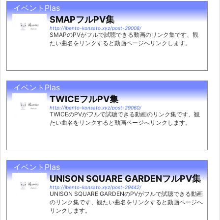
イベントPlas
SMAPフルPV集
http://ibento-konsato.xyz/post-29008/
SMAPのPVがフルで試聴できる動画のリンク集です、観
たい曲名をリンクすると動画ページへリンクします。
イベントPlas
TWICEフルPV集
http://ibento-konsato.xyz/post-29060/
TWICEのPVがフルで試聴できる動画のリンク集です、観
たい曲名をリンクすると動画ページへリンクします。
イベントPlas
UNISON SQUARE GARDENフルPV集
http://ibento-konsato.xyz/post-29442/
UNISON SQUARE GARDENのPVがフルで試聴できる動画
のリンク集です、観たい曲名をリンクすると動画ページへ
リンクします。