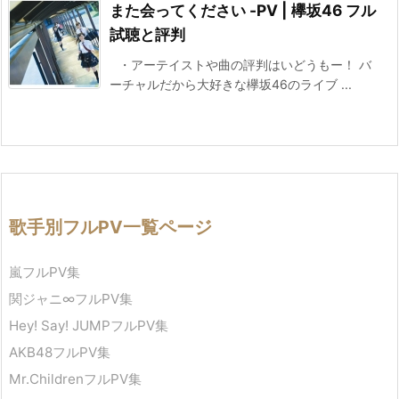
また会ってください -PV | 欅坂46 フル
試聴と評判
・アーテイストや曲の評判はいどうもー！ バ
ーチャルだから大好きな欅坂46のライブ ...
歌手別フルPV一覧ページ
嵐フルPV集
関ジャニ∞フルPV集
Hey! Say! JUMPフルPV集
AKB48フルPV集
Mr.ChildrenフルPV集