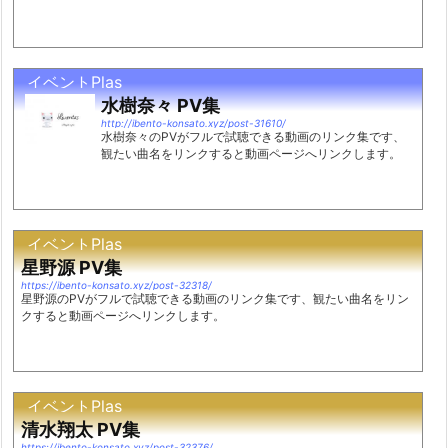
イベントPlas
水樹奈々 PV集
http://ibento-konsato.xyz/post-31610/
水樹奈々のPVがフルで試聴できる動画のリンク集です、
観たい曲名をリンクすると動画ページへリンクします。
イベントPlas
星野源 PV集
https://ibento-konsato.xyz/post-32318/
星野源のPVがフルで試聴できる動画のリンク集です、観たい曲名をリン
クすると動画ページへリンクします。
イベントPlas
清水翔太 PV集
https://ibento-konsato.xyz/post-32376/