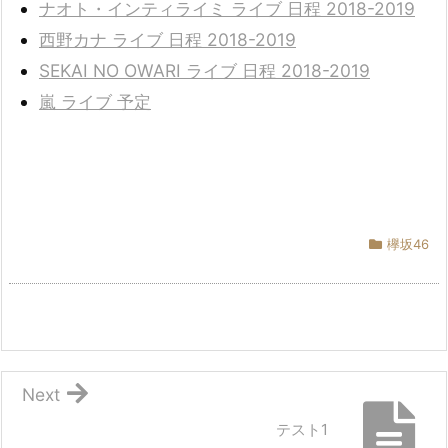
ナオト・インティライミ ライブ 日程 2018-2019
西野カナ ライブ 日程 2018-2019
SEKAI NO OWARI ライブ 日程 2018-2019
嵐 ライブ 予定
欅坂46
Next
テスト1