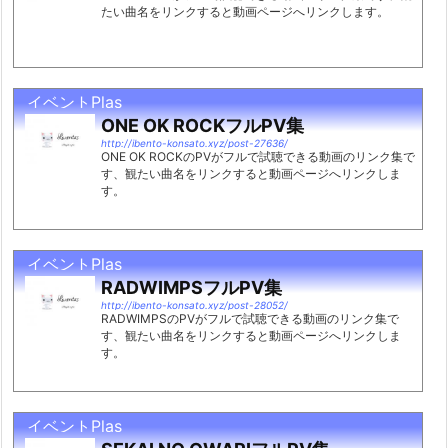
たい曲名をリンクすると動画ページへリンクします。
イベントPlas
ONE OK ROCKフルPV集
http://ibento-konsato.xyz/post-27636/
ONE OK ROCKのPVがフルで試聴できる動画のリンク集で
す、観たい曲名をリンクすると動画ページへリンクしま
す。
イベントPlas
RADWIMPSフルPV集
http://ibento-konsato.xyz/post-28052/
RADWIMPSのPVがフルで試聴できる動画のリンク集で
す、観たい曲名をリンクすると動画ページへリンクしま
す。
イベントPlas