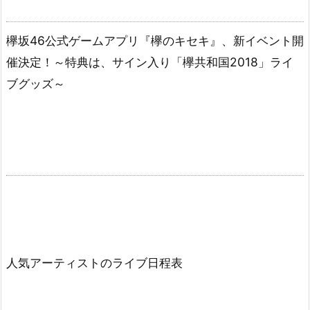
欅坂46公式ゲームアプリ『欅のキセキ』、新イベント開
催決定！～特典は、サイン入り「欅共和国2018」ライ
ブグッズ～
人気アーティストのライブ日程表