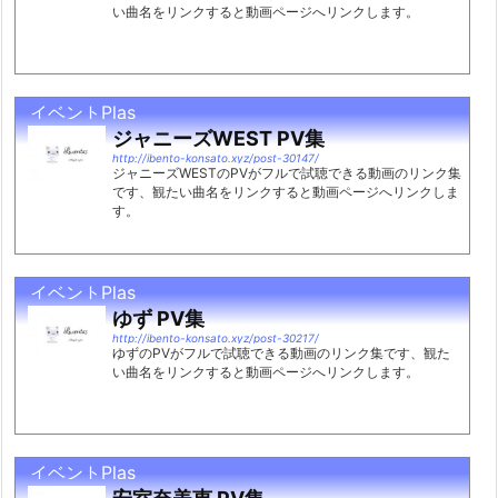
い曲名をリンクすると動画ページへリンクします。
イベントPlas
ジャニーズWEST PV集
http://ibento-konsato.xyz/post-30147/
ジャニーズWESTのPVがフルで試聴できる動画のリンク集
です、観たい曲名をリンクすると動画ページへリンクしま
す。
イベントPlas
ゆず PV集
http://ibento-konsato.xyz/post-30217/
ゆずのPVがフルで試聴できる動画のリンク集です、観た
い曲名をリンクすると動画ページへリンクします。
イベントPlas