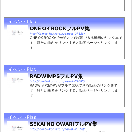
イベントPlas
ONE OK ROCKフルPV集
http://ibento-konsato.xyz/post-27636/
ONE OK ROCKのPVがフルで試聴できる動画のリンク集で
す、観たい曲名をリンクすると動画ページへリンクしま
す。
イベントPlas
RADWIMPSフルPV集
http://ibento-konsato.xyz/post-28052/
RADWIMPSのPVがフルで試聴できる動画のリンク集で
す、観たい曲名をリンクすると動画ページへリンクしま
す。
イベントPlas
SEKAI NO OWARIフルPV集
http://ibento-konsato.xyz/post-28399/