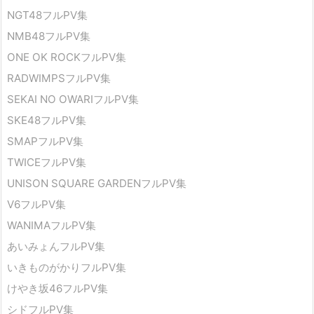
NGT48フルPV集
NMB48フルPV集
ONE OK ROCKフルPV集
RADWIMPSフルPV集
SEKAI NO OWARIフルPV集
SKE48フルPV集
SMAPフルPV集
TWICEフルPV集
UNISON SQUARE GARDENフルPV集
V6フルPV集
WANIMAフルPV集
あいみょんフルPV集
いきものがかりフルPV集
けやき坂46フルPV集
シドフルPV集