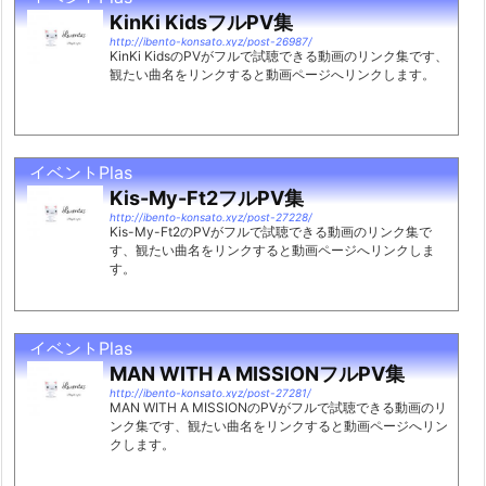
KinKi KidsフルPV集
http://ibento-konsato.xyz/post-26987/
KinKi KidsのPVがフルで試聴できる動画のリンク集です、
観たい曲名をリンクすると動画ページへリンクします。
イベントPlas
Kis-My-Ft2フルPV集
http://ibento-konsato.xyz/post-27228/
Kis-My-Ft2のPVがフルで試聴できる動画のリンク集で
す、観たい曲名をリンクすると動画ページへリンクしま
す。
イベントPlas
MAN WITH A MISSIONフルPV集
http://ibento-konsato.xyz/post-27281/
MAN WITH A MISSIONのPVがフルで試聴できる動画のリ
ンク集です、観たい曲名をリンクすると動画ページへリン
クします。