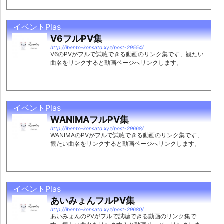
イベントPlas
V6フルPV集
http://ibento-konsato.xyz/post-29554/
V6のPVがフルで試聴できる動画のリンク集です、観たい
曲名をリンクすると動画ページへリンクします。
イベントPlas
WANIMAフルPV集
http://ibento-konsato.xyz/post-29668/
WANIMAのPVがフルで試聴できる動画のリンク集です、
観たい曲名をリンクすると動画ページへリンクします。
イベントPlas
あいみょんフルPV集
http://ibento-konsato.xyz/post-29680/
あいみょんのPVがフルで試聴できる動画のリンク集で