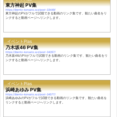
東方神起 PV集
https://ibento-konsato.xyz/post-33449/
東方神起のPVがフルで試聴できる動画のリンク集です、観たい曲名をリ
ンクすると動画ページへリンクします。
イベントPlas
乃木坂46 PV集
https://ibento-konsato.xyz/post-34357/
乃木坂46のPVがフルで試聴できる動画のリンク集です、観たい曲名をリ
ンクすると動画ページへリンクします。
イベントPlas
浜崎あゆみ PV集
https://ibento-konsato.xyz/post-34577/
浜崎あゆみのPVがフルで試聴できる動画のリンク集です、観たい曲名を
リンクすると動画ページへリンクします。