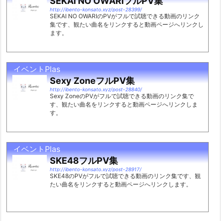
SEKAI NO OWARIフルPV集
http://ibento-konsato.xyz/post-28399/
SEKAI NO OWARIのPVがフルで試聴できる動画のリンク
集です、観たい曲名をリンクすると動画ページへリンクし
ます。
イベントPlas
Sexy ZoneフルPV集
http://ibento-konsato.xyz/post-28840/
Sexy ZoneのPVがフルで試聴できる動画のリンク集で
す、観たい曲名をリンクすると動画ページへリンクしま
す。
イベントPlas
SKE48フルPV集
http://ibento-konsato.xyz/post-28917/
SKE48のPVがフルで試聴できる動画のリンク集です、観
たい曲名をリンクすると動画ページへリンクします。