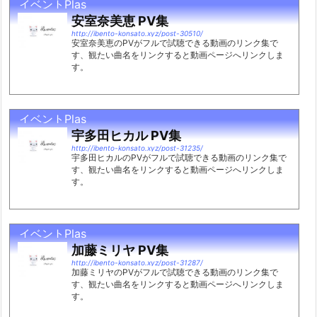
イベントPlas
安室奈美恵 PV集
http://ibento-konsato.xyz/post-30510/
安室奈美恵のPVがフルで試聴できる動画のリンク集で
す、観たい曲名をリンクすると動画ページへリンクしま
す。
イベントPlas
宇多田ヒカル PV集
http://ibento-konsato.xyz/post-31235/
宇多田ヒカルのPVがフルで試聴できる動画のリンク集で
す、観たい曲名をリンクすると動画ページへリンクしま
す。
イベントPlas
加藤ミリヤ PV集
http://ibento-konsato.xyz/post-31287/
加藤ミリヤのPVがフルで試聴できる動画のリンク集で
す、観たい曲名をリンクすると動画ページへリンクしま
す。