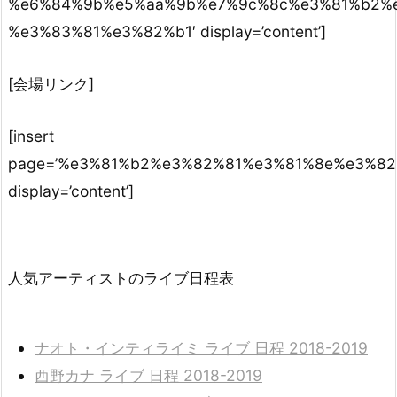
%e6%84%9b%e5%aa%9b%e7%9c%8c%e3%81%b2%
%e3%83%81%e3%82%b1′ display=’content’]
[会場リンク]
[insert
page=’%e3%81%b2%e3%82%81%e3%81%8e%e3%8
display=’content’]
人気アーティストのライブ日程表
ナオト・インティライミ ライブ 日程 2018-2019
西野カナ ライブ 日程 2018-2019