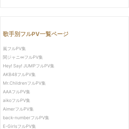
歌手別フルPV一覧ページ
嵐フルPV集
関ジャニ∞フルPV集
Hey! Say! JUMPフルPV集
AKB48フルPV集
Mr.ChildrenフルPV集
AAAフルPV集
aikoフルPV集
AimerフルPV集
back-numberフルPV集
E-GirlsフルPV集