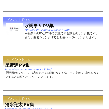
イベントPlas
水樹奈々 PV集
http://ibento-konsato.xyz/post-31610/
水樹奈々のPVがフルで試聴できる動画のリンク集です、
観たい曲名をリンクすると動画ページへリンクします。
イベントPlas
星野源 PV集
https://ibento-konsato.xyz/post-32318/
星野源のPVがフルで試聴できる動画のリンク集です、観たい曲名をリン
クすると動画ページへリンクします。
イベントPlas
清水翔太 PV集
https://ibento-konsato.xyz/post-32376/