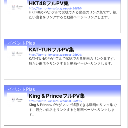
HKT48フルPV集
http://ibento-konsato.xyz/post-26810/
HKT48のPVがフルで試聴できる動画のリンク集です、観
たい曲名をリンクすると動画ページへリンクします。
イベントPlas
KAT-TUNフルPV集
http://ibento-konsato.xyz/post-26904/
KAT-TUNのPVがフルで試聴できる動画のリンク集です、
観たい曲名をリンクすると動画ページへリンクします。
イベントPlas
King & PrinceフルPV集
http://ibento-konsato.xyz/post-26932/
King & PrinceのPVがフルで試聴できる動画のリンク集で
す、観たい曲名をリンクすると動画ページへリンクしま
す。