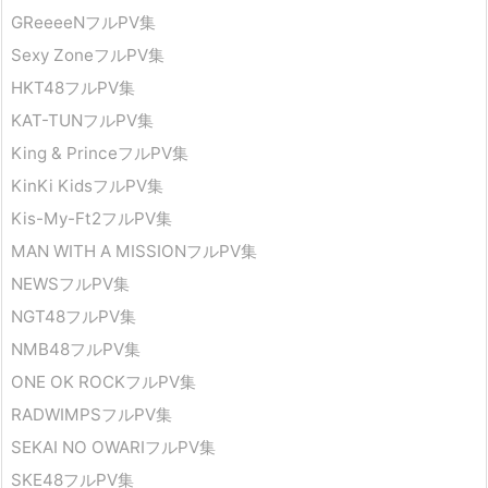
GReeeeNフルPV集
Sexy ZoneフルPV集
HKT48フルPV集
KAT-TUNフルPV集
King & PrinceフルPV集
KinKi KidsフルPV集
Kis-My-Ft2フルPV集
MAN WITH A MISSIONフルPV集
NEWSフルPV集
NGT48フルPV集
NMB48フルPV集
ONE OK ROCKフルPV集
RADWIMPSフルPV集
SEKAI NO OWARIフルPV集
SKE48フルPV集