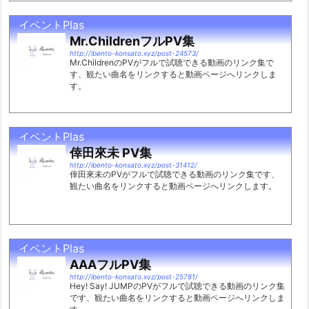
イベントPlas
Mr.ChildrenフルPV集
http://ibento-konsato.xyz/post-24573/
Mr.ChildrenのPVがフルで試聴できる動画のリンク集で
す、観たい曲名をリンクすると動画ページへリンクしま
す。
イベントPlas
倖田來未 PV集
http://ibento-konsato.xyz/post-31412/
倖田來未のPVがフルで試聴できる動画のリンク集です、
観たい曲名をリンクすると動画ページへリンクします。
イベントPlas
AAAフルPV集
http://ibento-konsato.xyz/post-25781/
Hey! Say! JUMPのPVがフルで試聴できる動画のリンク集
です、観たい曲名をリンクすると動画ページへリンクしま