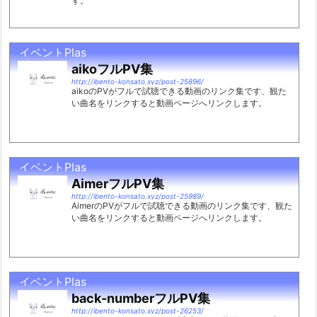
す。
イベントPlas
aikoフルPV集
http://ibento-konsato.xyz/post-25896/
aikoのPVがフルで試聴できる動画のリンク集です、観た
い曲名をリンクすると動画ページへリンクします。
イベントPlas
AimerフルPV集
http://ibento-konsato.xyz/post-25989/
AimerのPVがフルで試聴できる動画のリンク集です、観た
い曲名をリンクすると動画ページへリンクします。
イベントPlas
back-numberフルPV集
http://ibento-konsato.xyz/post-26253/