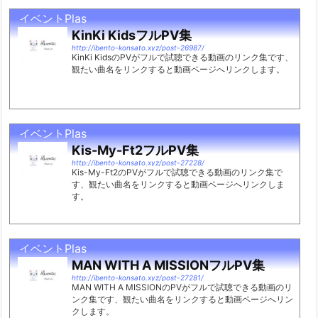
イベントPlas
KinKi KidsフルPV集
http://ibento-konsato.xyz/post-26987/
KinKi KidsのPVがフルで試聴できる動画のリンク集です、
観たい曲名をリンクすると動画ページへリンクします。
イベントPlas
Kis-My-Ft2フルPV集
http://ibento-konsato.xyz/post-27228/
Kis-My-Ft2のPVがフルで試聴できる動画のリンク集で
す、観たい曲名をリンクすると動画ページへリンクしま
す。
イベントPlas
MAN WITH A MISSIONフルPV集
http://ibento-konsato.xyz/post-27281/
MAN WITH A MISSIONのPVがフルで試聴できる動画のリ
ンク集です、観たい曲名をリンクすると動画ページへリン
クします。