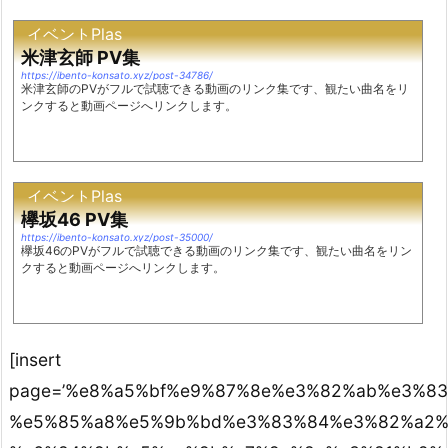
イベントPlas
米津玄師 PV集
https://ibento-konsato.xyz/post-34786/
米津玄師のPVがフルで試聴できる動画のリンク集です、観たい曲名をリ
ンクすると動画ページへリンクします。
イベントPlas
欅坂46 PV集
https://ibento-konsato.xyz/post-35000/
欅坂46のPVがフルで試聴できる動画のリンク集です、観たい曲名をリン
クすると動画ページへリンクします。
[insert
page=’%e8%a5%bf%e9%87%8e%e3%82%ab%e3%83
%e5%85%a8%e5%9b%bd%e3%83%84%e3%82%a2%