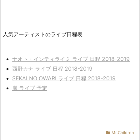
人気アーティストのライブ日程表
ナオト・インティライミ ライブ 日程 2018-2019
西野カナ ライブ 日程 2018-2019
SEKAI NO OWARI ライブ 日程 2018-2019
嵐 ライブ 予定
Mr.Children