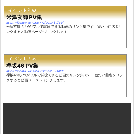
イベントPlas
米津玄師 PV集
https://ibento-konsato.xyz/post-34786/
米津玄師のPVがフルで試聴できる動画のリンク集です、観たい曲名をリ
ンクすると動画ページへリンクします。
イベントPlas
欅坂46 PV集
https://ibento-konsato.xyz/post-35000/
欅坂46のPVがフルで試聴できる動画のリンク集です、観たい曲名をリン
クすると動画ページへリンクします。