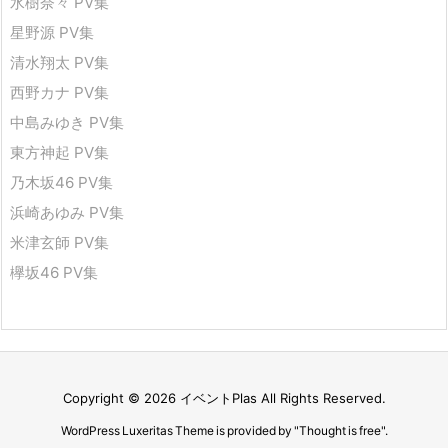
水樹奈々 PV集
星野源 PV集
清水翔太 PV集
西野カナ PV集
中島みゆき PV集
東方神起 PV集
乃木坂46 PV集
浜崎あゆみ PV集
米津玄師 PV集
欅坂46 PV集
Copyright ©
2026
イベントPlas
All Rights Reserved.
WordPress Luxeritas Theme is provided by "
Thought is free
".