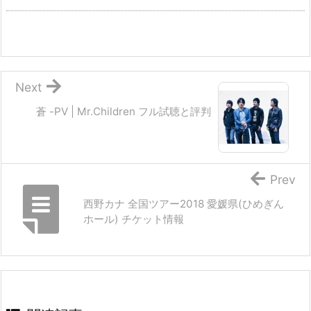
Next
蒼 -PV | Mr.Children フル試聴と評判
Prev
西野カナ 全国ツアー2018 愛媛県(ひめぎん
ホール) チケット情報