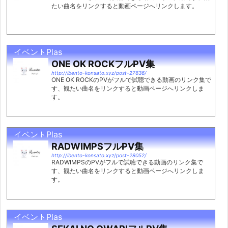
たい曲名をリンクすると動画ページへリンクします。
イベントPlas
ONE OK ROCKフルPV集
http://ibento-konsato.xyz/post-27636/
ONE OK ROCKのPVがフルで試聴できる動画のリンク集で
す、観たい曲名をリンクすると動画ページへリンクしま
す。
イベントPlas
RADWIMPSフルPV集
http://ibento-konsato.xyz/post-28052/
RADWIMPSのPVがフルで試聴できる動画のリンク集で
す、観たい曲名をリンクすると動画ページへリンクしま
す。
イベントPlas