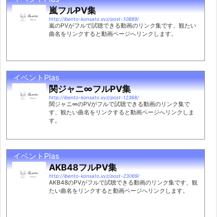
嵐フルPV集
http://ibento-konsato.xyz/post-10889/
嵐のPVがフルで試聴できる動画のリンク集です、観たい
曲名をリンクすると動画ページへリンクします。
イベントPlas
関ジャニ∞フルPV集
http://ibento-konsato.xyz/post-12368/
関ジャニ∞のPVがフルで試聴できる動画のリンク集で
す、観たい曲名をリンクすると動画ページへリンクしま
す。
イベントPlas
AKB48フルPV集
http://ibento-konsato.xyz/post-23069/
AKB48のPVがフルで試聴できる動画のリンク集です、観
たい曲名をリンクすると動画ページへリンクします。