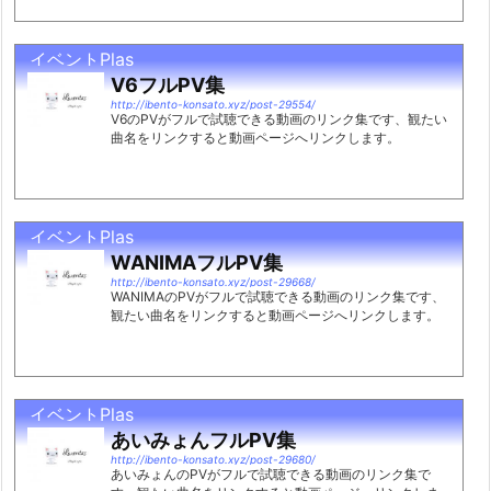
イベントPlas
V6フルPV集
http://ibento-konsato.xyz/post-29554/
V6のPVがフルで試聴できる動画のリンク集です、観たい
曲名をリンクすると動画ページへリンクします。
イベントPlas
WANIMAフルPV集
http://ibento-konsato.xyz/post-29668/
WANIMAのPVがフルで試聴できる動画のリンク集です、
観たい曲名をリンクすると動画ページへリンクします。
イベントPlas
あいみょんフルPV集
http://ibento-konsato.xyz/post-29680/
あいみょんのPVがフルで試聴できる動画のリンク集で