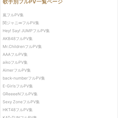
歌手別フルPV一覧ページ
嵐フルPV集
関ジャニ∞フルPV集
Hey! Say! JUMPフルPV集
AKB48フルPV集
Mr.ChildrenフルPV集
AAAフルPV集
aikoフルPV集
AimerフルPV集
back-numberフルPV集
E-GirlsフルPV集
GReeeeNフルPV集
Sexy ZoneフルPV集
HKT48フルPV集
KAT-TUNフルPV集