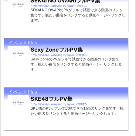
SEKAI NO OWARIフルPV集
http://ibento-konsato.xyz/post-28399/
SEKAI NO OWARIのPVがフルで試聴できる動画のリンク
集です、観たい曲名をリンクすると動画ページへリンクし
ます。
イベントPlas
Sexy ZoneフルPV集
http://ibento-konsato.xyz/post-28840/
Sexy ZoneのPVがフルで試聴できる動画のリンク集で
す、観たい曲名をリンクすると動画ページへリンクしま
す。
イベントPlas
SKE48フルPV集
http://ibento-konsato.xyz/post-28917/
SKE48のPVがフルで試聴できる動画のリンク集です、観
たい曲名をリンクすると動画ページへリンクします。