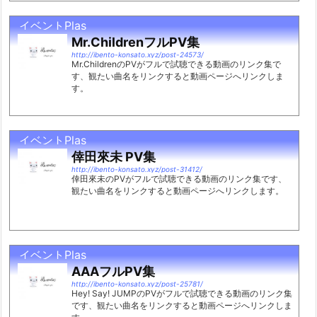
イベントPlas
Mr.ChildrenフルPV集
http://ibento-konsato.xyz/post-24573/
Mr.ChildrenのPVがフルで試聴できる動画のリンク集で
す、観たい曲名をリンクすると動画ページへリンクしま
す。
イベントPlas
倖田來未 PV集
http://ibento-konsato.xyz/post-31412/
倖田來未のPVがフルで試聴できる動画のリンク集です、
観たい曲名をリンクすると動画ページへリンクします。
イベントPlas
AAAフルPV集
http://ibento-konsato.xyz/post-25781/
Hey! Say! JUMPのPVがフルで試聴できる動画のリンク集
です、観たい曲名をリンクすると動画ページへリンクしま