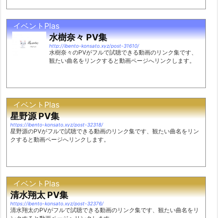
イベントPlas
水樹奈々 PV集
http://ibento-konsato.xyz/post-31610/
水樹奈々のPVがフルで試聴できる動画のリンク集です、
観たい曲名をリンクすると動画ページへリンクします。
イベントPlas
星野源 PV集
https://ibento-konsato.xyz/post-32318/
星野源のPVがフルで試聴できる動画のリンク集です、観たい曲名をリン
クすると動画ページへリンクします。
イベントPlas
清水翔太 PV集
https://ibento-konsato.xyz/post-32376/
清水翔太のPVがフルで試聴できる動画のリンク集です、観たい曲名をリ