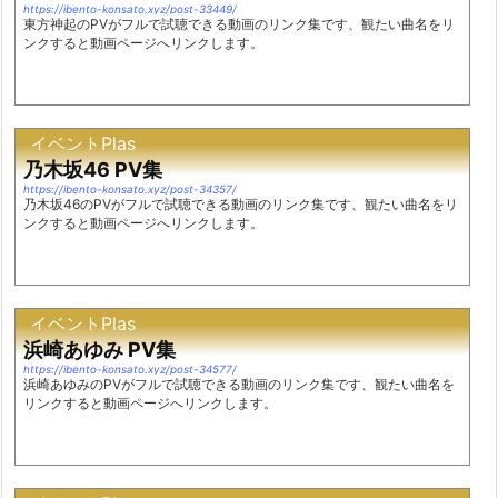
https://ibento-konsato.xyz/post-33449/
東方神起のPVがフルで試聴できる動画のリンク集です、観たい曲名をリ
ンクすると動画ページへリンクします。
イベントPlas
乃木坂46 PV集
https://ibento-konsato.xyz/post-34357/
乃木坂46のPVがフルで試聴できる動画のリンク集です、観たい曲名をリ
ンクすると動画ページへリンクします。
イベントPlas
浜崎あゆみ PV集
https://ibento-konsato.xyz/post-34577/
浜崎あゆみのPVがフルで試聴できる動画のリンク集です、観たい曲名を
リンクすると動画ページへリンクします。