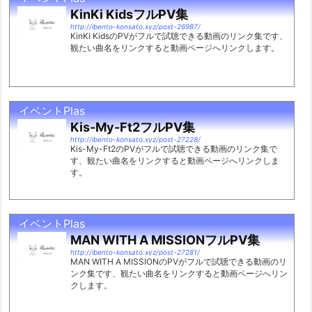
KinKi KidsフルPV集
http://ibento-konsato.xyz/post-26987/
KinKi KidsのPVがフルで試聴できる動画のリンク集です、
観たい曲名をリンクすると動画ページへリンクします。
イベントPlas
Kis-My-Ft2フルPV集
http://ibento-konsato.xyz/post-27228/
Kis-My-Ft2のPVがフルで試聴できる動画のリンク集で
す、観たい曲名をリンクすると動画ページへリンクしま
す。
イベントPlas
MAN WITH A MISSIONフルPV集
http://ibento-konsato.xyz/post-27281/
MAN WITH A MISSIONのPVがフルで試聴できる動画のリ
ンク集です、観たい曲名をリンクすると動画ページへリン
クします。