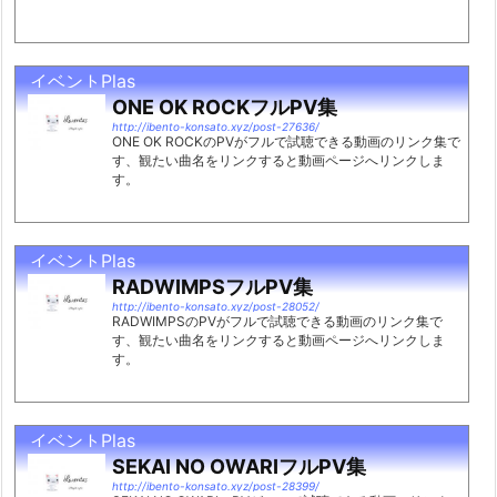
イベントPlas
ONE OK ROCKフルPV集
http://ibento-konsato.xyz/post-27636/
ONE OK ROCKのPVがフルで試聴できる動画のリンク集で
す、観たい曲名をリンクすると動画ページへリンクしま
す。
イベントPlas
RADWIMPSフルPV集
http://ibento-konsato.xyz/post-28052/
RADWIMPSのPVがフルで試聴できる動画のリンク集で
す、観たい曲名をリンクすると動画ページへリンクしま
す。
イベントPlas
SEKAI NO OWARIフルPV集
http://ibento-konsato.xyz/post-28399/