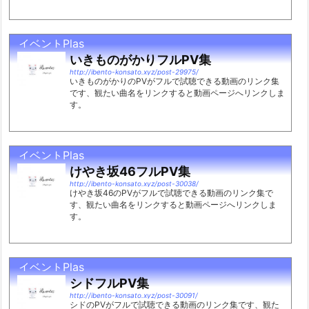
イベントPlas
いきものがかりフルPV集
http://ibento-konsato.xyz/post-29975/
いきものがかりのPVがフルで試聴できる動画のリンク集
です、観たい曲名をリンクすると動画ページへリンクしま
す。
イベントPlas
けやき坂46フルPV集
http://ibento-konsato.xyz/post-30038/
けやき坂46のPVがフルで試聴できる動画のリンク集で
す、観たい曲名をリンクすると動画ページへリンクしま
す。
イベントPlas
シドフルPV集
http://ibento-konsato.xyz/post-30091/
シドのPVがフルで試聴できる動画のリンク集です、観た