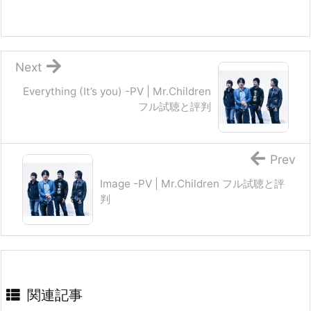
Next
Everything (It’s you) -PV | Mr.Children
フル試聴と評判
Prev
Image -PV | Mr.Children フル試聴と評
判
関連記事