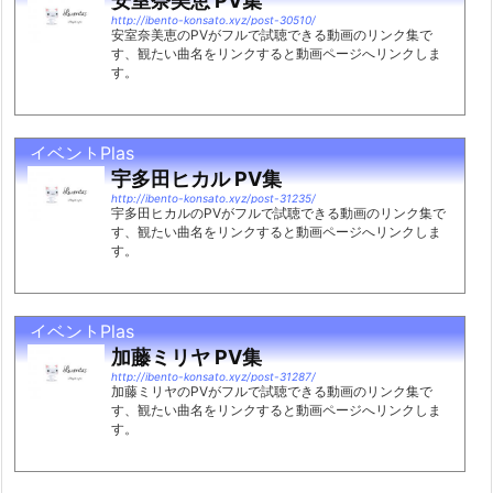
安室奈美恵 PV集
http://ibento-konsato.xyz/post-30510/
安室奈美恵のPVがフルで試聴できる動画のリンク集で
す、観たい曲名をリンクすると動画ページへリンクしま
す。
イベントPlas
宇多田ヒカル PV集
http://ibento-konsato.xyz/post-31235/
宇多田ヒカルのPVがフルで試聴できる動画のリンク集で
す、観たい曲名をリンクすると動画ページへリンクしま
す。
イベントPlas
加藤ミリヤ PV集
http://ibento-konsato.xyz/post-31287/
加藤ミリヤのPVがフルで試聴できる動画のリンク集で
す、観たい曲名をリンクすると動画ページへリンクしま
す。