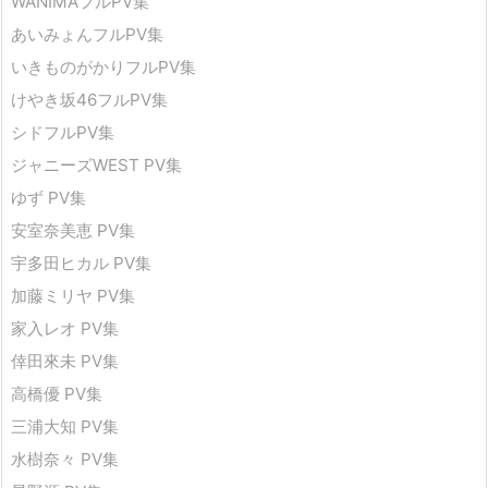
WANIMAフルPV集
あいみょんフルPV集
いきものがかりフルPV集
けやき坂46フルPV集
シドフルPV集
ジャニーズWEST PV集
ゆず PV集
安室奈美恵 PV集
宇多田ヒカル PV集
加藤ミリヤ PV集
家入レオ PV集
倖田來未 PV集
高橋優 PV集
三浦大知 PV集
水樹奈々 PV集