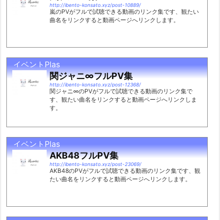
http://ibento-konsato.xyz/post-10889/
嵐のPVがフルで試聴できる動画のリンク集です、観たい
曲名をリンクすると動画ページへリンクします。
イベントPlas
関ジャニ∞フルPV集
http://ibento-konsato.xyz/post-12368/
関ジャニ∞のPVがフルで試聴できる動画のリンク集で
す、観たい曲名をリンクすると動画ページへリンクしま
す。
イベントPlas
AKB48フルPV集
http://ibento-konsato.xyz/post-23069/
AKB48のPVがフルで試聴できる動画のリンク集です、観
たい曲名をリンクすると動画ページへリンクします。