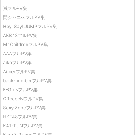
嵐フルPV集
関ジャニ∞フルPV集
Hey! Say! JUMPフルPV集
AKB48フルPV集
Mr.ChildrenフルPV集
AAAフルPV集
aikoフルPV集
AimerフルPV集
back-numberフルPV集
E-GirlsフルPV集
GReeeeNフルPV集
Sexy ZoneフルPV集
HKT48フルPV集
KAT-TUNフルPV集
King & PrinceフルPV集