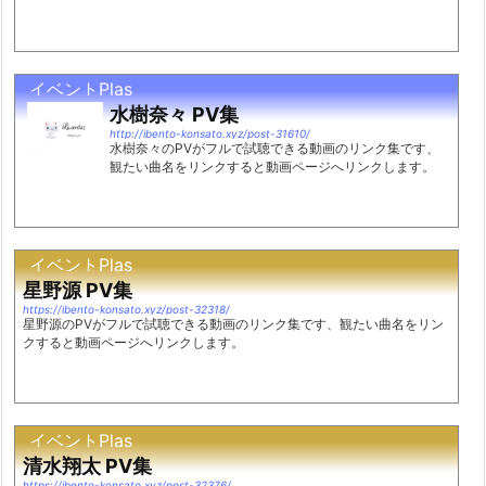
イベントPlas
水樹奈々 PV集
http://ibento-konsato.xyz/post-31610/
水樹奈々のPVがフルで試聴できる動画のリンク集です、
観たい曲名をリンクすると動画ページへリンクします。
イベントPlas
星野源 PV集
https://ibento-konsato.xyz/post-32318/
星野源のPVがフルで試聴できる動画のリンク集です、観たい曲名をリン
クすると動画ページへリンクします。
イベントPlas
清水翔太 PV集
https://ibento-konsato.xyz/post-32376/