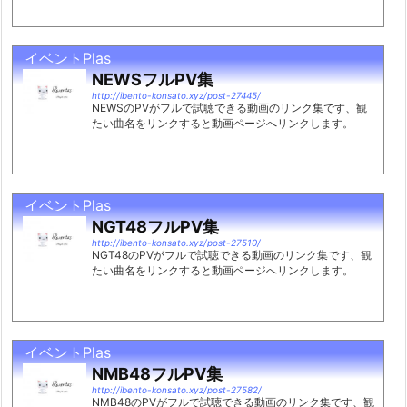
イベントPlas
NEWSフルPV集
http://ibento-konsato.xyz/post-27445/
NEWSのPVがフルで試聴できる動画のリンク集です、観
たい曲名をリンクすると動画ページへリンクします。
イベントPlas
NGT48フルPV集
http://ibento-konsato.xyz/post-27510/
NGT48のPVがフルで試聴できる動画のリンク集です、観
たい曲名をリンクすると動画ページへリンクします。
イベントPlas
NMB48フルPV集
http://ibento-konsato.xyz/post-27582/
NMB48のPVがフルで試聴できる動画のリンク集です、観