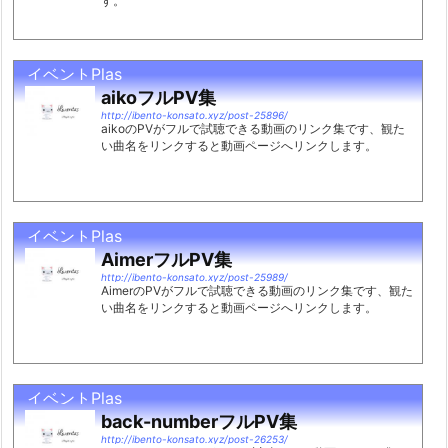
す。
イベントPlas
aikoフルPV集
http://ibento-konsato.xyz/post-25896/
aikoのPVがフルで試聴できる動画のリンク集です、観た
い曲名をリンクすると動画ページへリンクします。
イベントPlas
AimerフルPV集
http://ibento-konsato.xyz/post-25989/
AimerのPVがフルで試聴できる動画のリンク集です、観た
い曲名をリンクすると動画ページへリンクします。
イベントPlas
back-numberフルPV集
http://ibento-konsato.xyz/post-26253/