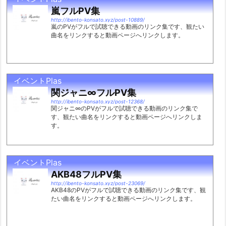
嵐フルPV集
http://ibento-konsato.xyz/post-10889/
嵐のPVがフルで試聴できる動画のリンク集です、観たい
曲名をリンクすると動画ページへリンクします。
イベントPlas
関ジャニ∞フルPV集
http://ibento-konsato.xyz/post-12368/
関ジャニ∞のPVがフルで試聴できる動画のリンク集で
す、観たい曲名をリンクすると動画ページへリンクしま
す。
イベントPlas
AKB48フルPV集
http://ibento-konsato.xyz/post-23069/
AKB48のPVがフルで試聴できる動画のリンク集です、観
たい曲名をリンクすると動画ページへリンクします。