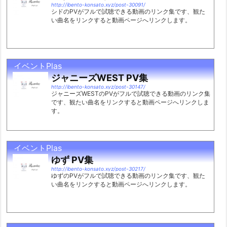
http://ibento-konsato.xyz/post-30091/
シドのPVがフルで試聴できる動画のリンク集です、観た
い曲名をリンクすると動画ページへリンクします。
イベントPlas
ジャニーズWEST PV集
http://ibento-konsato.xyz/post-30147/
ジャニーズWESTのPVがフルで試聴できる動画のリンク集
です、観たい曲名をリンクすると動画ページへリンクしま
す。
イベントPlas
ゆず PV集
http://ibento-konsato.xyz/post-30217/
ゆずのPVがフルで試聴できる動画のリンク集です、観た
い曲名をリンクすると動画ページへリンクします。