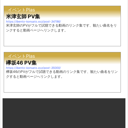
イベントPlas
米津玄師 PV集
https://ibento-konsato.xyz/post-34786/
米津玄師のPVがフルで試聴できる動画のリンク集です、観たい曲名をリ
ンクすると動画ページへリンクします。
イベントPlas
欅坂46 PV集
https://ibento-konsato.xyz/post-35000/
欅坂46のPVがフルで試聴できる動画のリンク集です、観たい曲名をリン
クすると動画ページへリンクします。