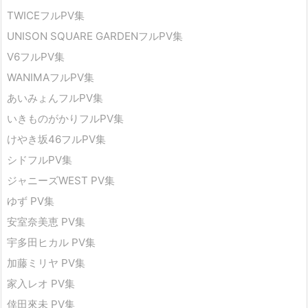
TWICEフルPV集
UNISON SQUARE GARDENフルPV集
V6フルPV集
WANIMAフルPV集
あいみょんフルPV集
いきものがかりフルPV集
けやき坂46フルPV集
シドフルPV集
ジャニーズWEST PV集
ゆず PV集
安室奈美恵 PV集
宇多田ヒカル PV集
加藤ミリヤ PV集
家入レオ PV集
倖田來未 PV集