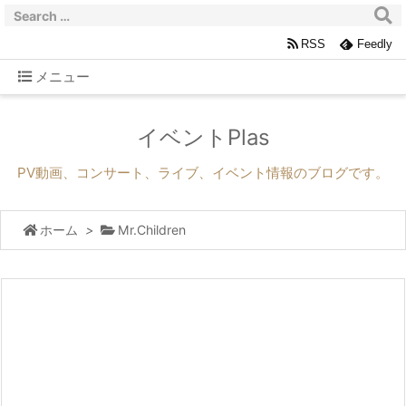
RSS
Feedly
メニュー
イベントPlas
PV動画、コンサート、ライブ、イベント情報のブログです。
ホーム
>
Mr.Children