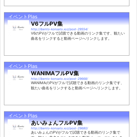
イベントPlas
V6フルPV集
http://ibento-konsato.xyz/post-29554/
V6のPVがフルで試聴できる動画のリンク集です、観たい
曲名をリンクすると動画ページへリンクします。
イベントPlas
WANIMAフルPV集
http://ibento-konsato.xyz/post-29668/
WANIMAのPVがフルで試聴できる動画のリンク集です、
観たい曲名をリンクすると動画ページへリンクします。
イベントPlas
あいみょんフルPV集
http://ibento-konsato.xyz/post-29680/
あいみょんのPVがフルで試聴できる動画のリンク集で