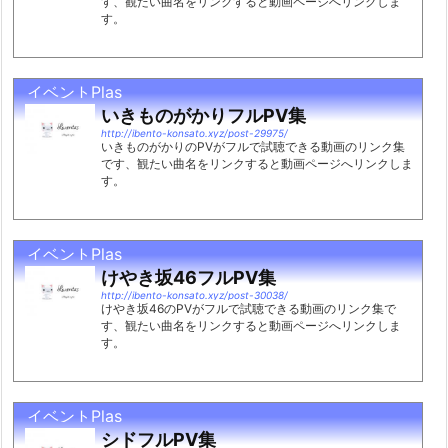
す、観たい曲名をリンクすると動画ページへリンクしま
す。
イベントPlas
いきものがかりフルPV集
http://ibento-konsato.xyz/post-29975/
いきものがかりのPVがフルで試聴できる動画のリンク集
です、観たい曲名をリンクすると動画ページへリンクしま
す。
イベントPlas
けやき坂46フルPV集
http://ibento-konsato.xyz/post-30038/
けやき坂46のPVがフルで試聴できる動画のリンク集で
す、観たい曲名をリンクすると動画ページへリンクしま
す。
イベントPlas
シドフルPV集