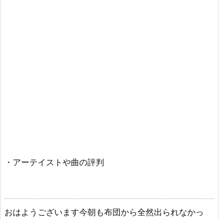
・アーテイストや曲の評判
おはようございます今朝も布団から全然出られなかっ