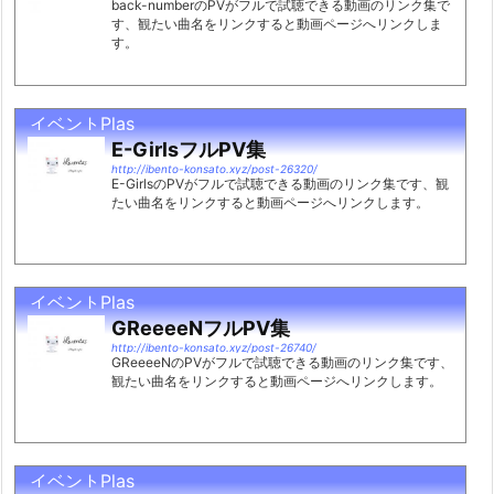
back-numberのPVがフルで試聴できる動画のリンク集で
す、観たい曲名をリンクすると動画ページへリンクしま
す。
イベントPlas
E-GirlsフルPV集
http://ibento-konsato.xyz/post-26320/
E-GirlsのPVがフルで試聴できる動画のリンク集です、観
たい曲名をリンクすると動画ページへリンクします。
イベントPlas
GReeeeNフルPV集
http://ibento-konsato.xyz/post-26740/
GReeeeNのPVがフルで試聴できる動画のリンク集です、
観たい曲名をリンクすると動画ページへリンクします。
イベントPlas