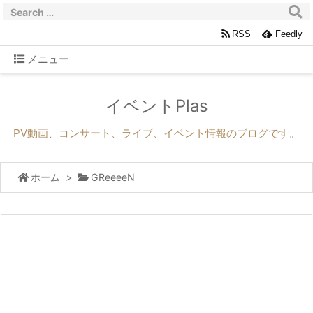
RSS
Feedly
メニュー
イベントPlas
PV動画、コンサート、ライブ、イベント情報のブログです。
ホーム
>
GReeeeN