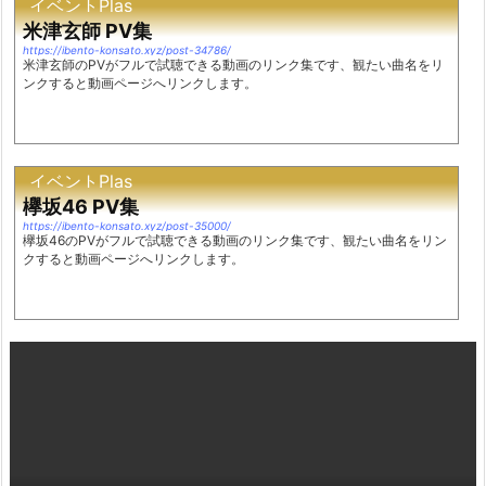
イベントPlas
米津玄師 PV集
https://ibento-konsato.xyz/post-34786/
米津玄師のPVがフルで試聴できる動画のリンク集です、観たい曲名をリ
ンクすると動画ページへリンクします。
イベントPlas
欅坂46 PV集
https://ibento-konsato.xyz/post-35000/
欅坂46のPVがフルで試聴できる動画のリンク集です、観たい曲名をリン
クすると動画ページへリンクします。