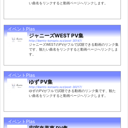
い曲名をリンクすると動画ページへリンクします。
イベントPlas
ジャニーズWEST PV集
http://ibento-konsato.xyz/post-30147/
ジャニーズWESTのPVがフルで試聴できる動画のリンク集
です、観たい曲名をリンクすると動画ページへリンクしま
す。
イベントPlas
ゆず PV集
http://ibento-konsato.xyz/post-30217/
ゆずのPVがフルで試聴できる動画のリンク集です、観た
い曲名をリンクすると動画ページへリンクします。
イベントPlas