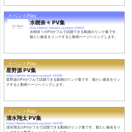
イベントPlas
水樹奈々 PV集
http://ibento-konsato.xyz/post-31610/
水樹奈々のPVがフルで試聴できる動画のリンク集です、
観たい曲名をリンクすると動画ページへリンクします。
イベントPlas
星野源 PV集
https://ibento-konsato.xyz/post-32318/
星野源のPVがフルで試聴できる動画のリンク集です、観たい曲名をリン
クすると動画ページへリンクします。
イベントPlas
清水翔太 PV集
https://ibento-konsato.xyz/post-32376/
清水翔太のPVがフルで試聴できる動画のリンク集です、観たい曲名をリ