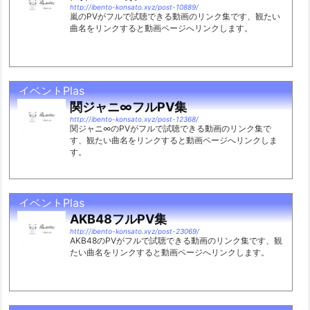
http://ibento-konsato.xyz/post-10889/
嵐のPVがフルで試聴できる動画のリンク集です、観たい
曲名をリンクすると動画ページへリンクします。
イベントPlas
関ジャニ∞フルPV集
http://ibento-konsato.xyz/post-12368/
関ジャニ∞のPVがフルで試聴できる動画のリンク集で
す、観たい曲名をリンクすると動画ページへリンクしま
す。
イベントPlas
AKB48フルPV集
http://ibento-konsato.xyz/post-23069/
AKB48のPVがフルで試聴できる動画のリンク集です、観
たい曲名をリンクすると動画ページへリンクします。