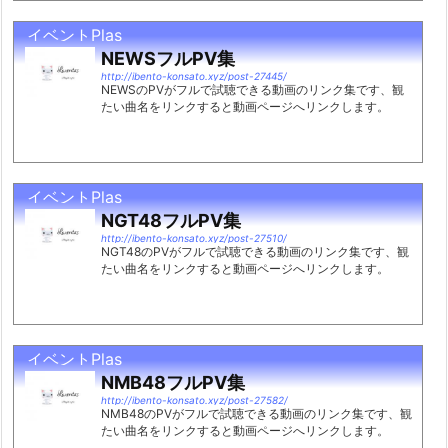
イベントPlas
NEWSフルPV集
http://ibento-konsato.xyz/post-27445/
NEWSのPVがフルで試聴できる動画のリンク集です、観
たい曲名をリンクすると動画ページへリンクします。
イベントPlas
NGT48フルPV集
http://ibento-konsato.xyz/post-27510/
NGT48のPVがフルで試聴できる動画のリンク集です、観
たい曲名をリンクすると動画ページへリンクします。
イベントPlas
NMB48フルPV集
http://ibento-konsato.xyz/post-27582/
NMB48のPVがフルで試聴できる動画のリンク集です、観
たい曲名をリンクすると動画ページへリンクします。