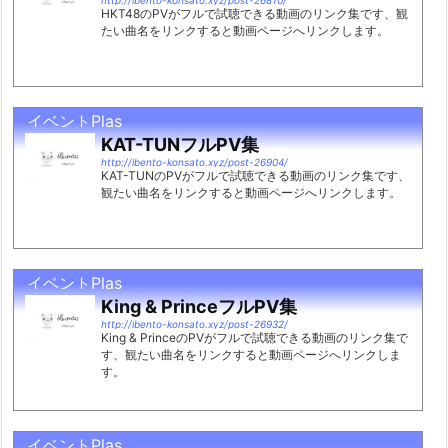
HKT48のPVがフルで試聴できる動画のリンク集です、観
たい曲名をリンクすると動画ページへリンクします。
イベントPlas
KAT-TUNフルPV集
http://ibento-konsato.xyz/post-26904/
KAT-TUNのPVがフルで試聴できる動画のリンク集です、
観たい曲名をリンクすると動画ページへリンクします。
イベントPlas
King & PrinceフルPV集
http://ibento-konsato.xyz/post-26932/
King & PrinceのPVがフルで試聴できる動画のリンク集で
す、観たい曲名をリンクすると動画ページへリンクしま
す。
イベントPlas