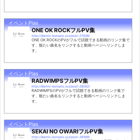
イベントPlas
ONE OK ROCKフルPV集
http://ibento-konsato.xyz/post-27636/
ONE OK ROCKのPVがフルで試聴できる動画のリンク集で
す、観たい曲名をリンクすると動画ページへリンクしま
す。
イベントPlas
RADWIMPSフルPV集
http://ibento-konsato.xyz/post-28052/
RADWIMPSのPVがフルで試聴できる動画のリンク集で
す、観たい曲名をリンクすると動画ページへリンクしま
す。
イベントPlas
SEKAI NO OWARIフルPV集
http://ibento-konsato.xyz/post-28399/