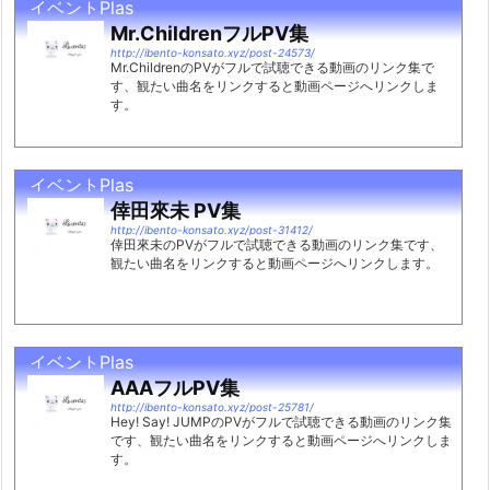
イベントPlas
Mr.ChildrenフルPV集
http://ibento-konsato.xyz/post-24573/
Mr.ChildrenのPVがフルで試聴できる動画のリンク集で
す、観たい曲名をリンクすると動画ページへリンクしま
す。
イベントPlas
倖田來未 PV集
http://ibento-konsato.xyz/post-31412/
倖田來未のPVがフルで試聴できる動画のリンク集です、
観たい曲名をリンクすると動画ページへリンクします。
イベントPlas
AAAフルPV集
http://ibento-konsato.xyz/post-25781/
Hey! Say! JUMPのPVがフルで試聴できる動画のリンク集
です、観たい曲名をリンクすると動画ページへリンクしま
す。