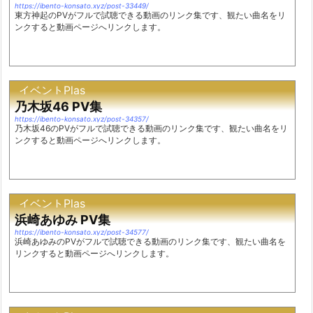
https://ibento-konsato.xyz/post-33449/
東方神起のPVがフルで試聴できる動画のリンク集です、観たい曲名をリ
ンクすると動画ページへリンクします。
イベントPlas
乃木坂46 PV集
https://ibento-konsato.xyz/post-34357/
乃木坂46のPVがフルで試聴できる動画のリンク集です、観たい曲名をリ
ンクすると動画ページへリンクします。
イベントPlas
浜崎あゆみ PV集
https://ibento-konsato.xyz/post-34577/
浜崎あゆみのPVがフルで試聴できる動画のリンク集です、観たい曲名を
リンクすると動画ページへリンクします。