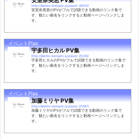
安室奈美恵 PV集
http://ibento-konsato.xyz/post-30510/
安室奈美恵のPVがフルで試聴できる動画のリンク集で
す、観たい曲名をリンクすると動画ページへリンクしま
す。
イベントPlas
宇多田ヒカル PV集
http://ibento-konsato.xyz/post-31235/
宇多田ヒカルのPVがフルで試聴できる動画のリンク集で
す、観たい曲名をリンクすると動画ページへリンクしま
す。
イベントPlas
加藤ミリヤ PV集
http://ibento-konsato.xyz/post-31287/
加藤ミリヤのPVがフルで試聴できる動画のリンク集で
す、観たい曲名をリンクすると動画ページへリンクしま
す。