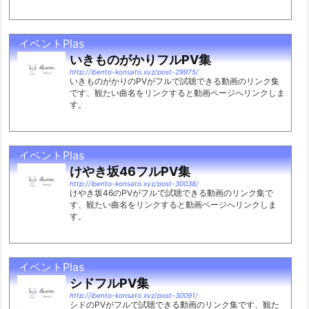
イベントPlas
いきものがかりフルPV集
http://ibento-konsato.xyz/post-29975/
いきものがかりのPVがフルで試聴できる動画のリンク集
です、観たい曲名をリンクすると動画ページへリンクしま
す。
イベントPlas
けやき坂46フルPV集
http://ibento-konsato.xyz/post-30038/
けやき坂46のPVがフルで試聴できる動画のリンク集で
す、観たい曲名をリンクすると動画ページへリンクしま
す。
イベントPlas
シドフルPV集
http://ibento-konsato.xyz/post-30091/
シドのPVがフルで試聴できる動画のリンク集です、観た