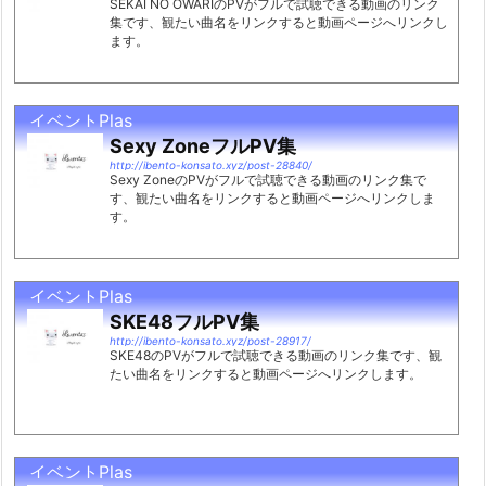
SEKAI NO OWARIのPVがフルで試聴できる動画のリンク
集です、観たい曲名をリンクすると動画ページへリンクし
ます。
イベントPlas
Sexy ZoneフルPV集
http://ibento-konsato.xyz/post-28840/
Sexy ZoneのPVがフルで試聴できる動画のリンク集で
す、観たい曲名をリンクすると動画ページへリンクしま
す。
イベントPlas
SKE48フルPV集
http://ibento-konsato.xyz/post-28917/
SKE48のPVがフルで試聴できる動画のリンク集です、観
たい曲名をリンクすると動画ページへリンクします。
イベントPlas