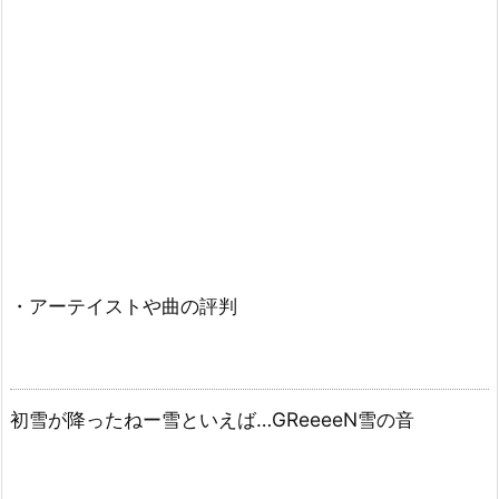
・アーテイストや曲の評判
初雪が降ったねー雪といえば…GReeeeN雪の音