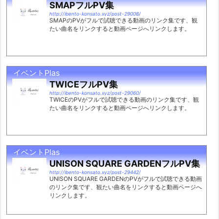
SMAPフルPV集
http://ibento-konsato.xyz/post-29008/
SMAPのPVがフルで試聴できる動画のリンク集です、観
たい曲名をリンクすると動画ページへリンクします。
イベントPlas
TWICEフルPV集
http://ibento-konsato.xyz/post-29060/
TWICEのPVがフルで試聴できる動画のリンク集です、観
たい曲名をリンクすると動画ページへリンクします。
イベントPlas
UNISON SQUARE GARDENフルPV集
http://ibento-konsato.xyz/post-29442/
UNISON SQUARE GARDENのPVがフルで試聴できる動画
のリンク集です、観たい曲名をリンクすると動画ページへ
リンクします。