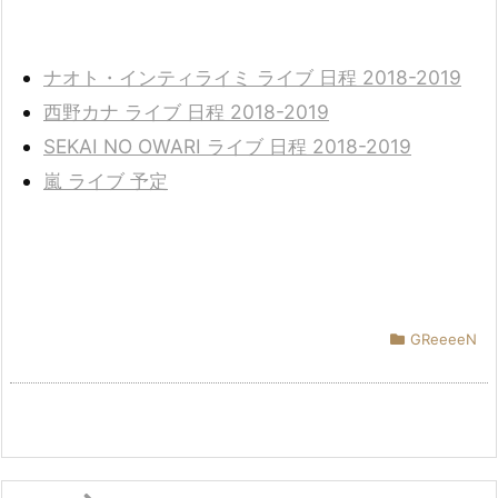
ナオト・インティライミ ライブ 日程 2018-2019
西野カナ ライブ 日程 2018-2019
SEKAI NO OWARI ライブ 日程 2018-2019
嵐 ライブ 予定
GReeeeN