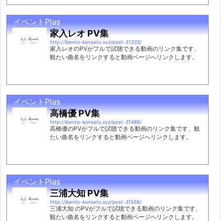
イベントPlas
家入レオ PV集
http://ibento-konsato.xyz/post-31333/
家入レオのPVがフルで試聴できる動画のリンク集です、
観たい曲名をリンクすると動画ページへリンクします。
イベントPlas
高橋優 PV集
http://ibento-konsato.xyz/post-31486/
高橋優のPVがフルで試聴できる動画のリンク集です、観
たい曲名をリンクすると動画ページへリンクします。
イベントPlas
三浦大知 PV集
http://ibento-konsato.xyz/post-31556/
三浦大知 のPVがフルで試聴できる動画のリンク集です、
観たい曲名をリンクすると動画ページへリンクします。