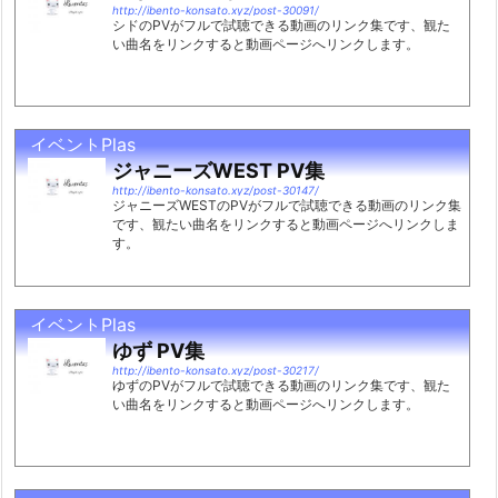
http://ibento-konsato.xyz/post-30091/
シドのPVがフルで試聴できる動画のリンク集です、観た
い曲名をリンクすると動画ページへリンクします。
イベントPlas
ジャニーズWEST PV集
http://ibento-konsato.xyz/post-30147/
ジャニーズWESTのPVがフルで試聴できる動画のリンク集
です、観たい曲名をリンクすると動画ページへリンクしま
す。
イベントPlas
ゆず PV集
http://ibento-konsato.xyz/post-30217/
ゆずのPVがフルで試聴できる動画のリンク集です、観た
い曲名をリンクすると動画ページへリンクします。