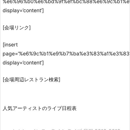
%e6%96%b0%e6%bd%9f%ef%bc%88%e6%9c%b1%e
display=’content’]
[会場リンク]
[insert
page=’%e6%9c%b1%e9%b7%ba%e3%83%a1%e3%83
display=’content’]
[会場周辺レストラン検索]
人気アーティストのライブ日程表