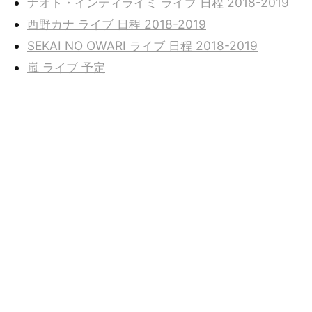
ナオト・インティライミ ライブ 日程 2018-2019
西野カナ ライブ 日程 2018-2019
SEKAI NO OWARI ライブ 日程 2018-2019
嵐 ライブ 予定