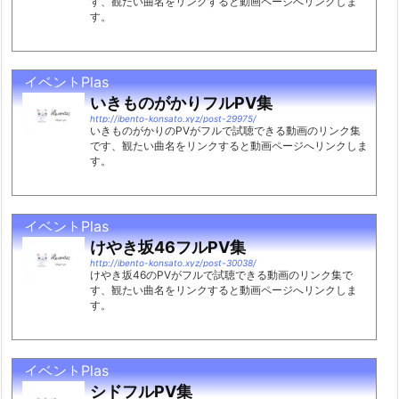
す、観たい曲名をリンクすると動画ページへリンクしま
す。
イベントPlas
いきものがかりフルPV集
http://ibento-konsato.xyz/post-29975/
いきものがかりのPVがフルで試聴できる動画のリンク集
です、観たい曲名をリンクすると動画ページへリンクしま
す。
イベントPlas
けやき坂46フルPV集
http://ibento-konsato.xyz/post-30038/
けやき坂46のPVがフルで試聴できる動画のリンク集で
す、観たい曲名をリンクすると動画ページへリンクしま
す。
イベントPlas
シドフルPV集