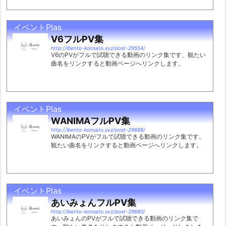
イベントPlas
V6フルPV集
http://ibento-konsato.xyz/post-29554/
V6のPVがフルで試聴できる動画のリンク集です、観たい
曲名をリンクすると動画ページへリンクします。
イベントPlas
WANIMAフルPV集
http://ibento-konsato.xyz/post-29668/
WANIMAのPVがフルで試聴できる動画のリンク集です、
観たい曲名をリンクすると動画ページへリンクします。
イベントPlas
あいみょんフルPV集
http://ibento-konsato.xyz/post-29680/
あいみょんのPVがフルで試聴できる動画のリンク集で