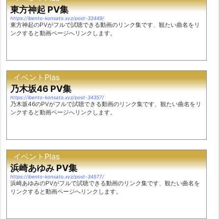
東方神起 PV集
https://ibento-konsato.xyz/post-33449/
東方神起のPVがフルで試聴できる動画のリンク集です、観たい曲名をリ
ンクすると動画ページへリンクします。
イベントPlas
乃木坂46 PV集
https://ibento-konsato.xyz/post-34357/
乃木坂46のPVがフルで試聴できる動画のリンク集です、観たい曲名をリ
ンクすると動画ページへリンクします。
イベントPlas
浜崎あゆみ PV集
https://ibento-konsato.xyz/post-34577/
浜崎あゆみのPVがフルで試聴できる動画のリンク集です、観たい曲名を
リンクすると動画ページへリンクします。