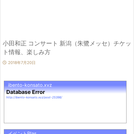
小田和正 コンサート 新潟（朱鷺メッセ）チケッ
ト情報、楽しみ方
2018年7月20日
ibento-konsato.xyz
Database Error
http://ibento-konsato.xyz/post-25398/
イベントPlas