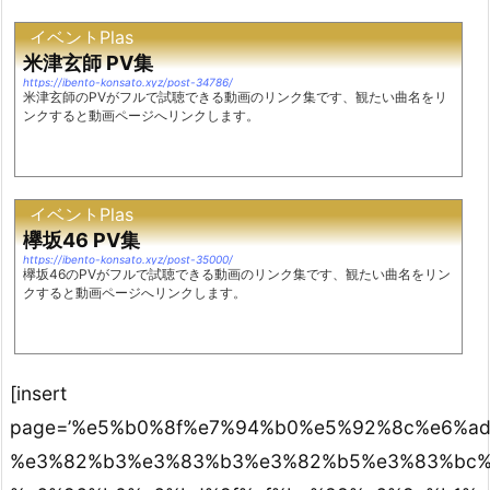
イベントPlas
米津玄師 PV集
https://ibento-konsato.xyz/post-34786/
米津玄師のPVがフルで試聴できる動画のリンク集です、観たい曲名をリ
ンクすると動画ページへリンクします。
イベントPlas
欅坂46 PV集
https://ibento-konsato.xyz/post-35000/
欅坂46のPVがフルで試聴できる動画のリンク集です、観たい曲名をリン
クすると動画ページへリンクします。
[insert
page=’%e5%b0%8f%e7%94%b0%e5%92%8c%e6%ad
%e3%82%b3%e3%83%b3%e3%82%b5%e3%83%bc%