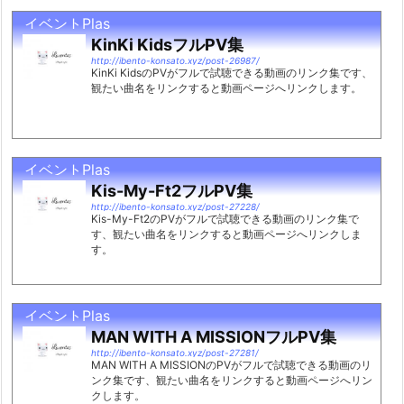
イベントPlas
KinKi KidsフルPV集
http://ibento-konsato.xyz/post-26987/
KinKi KidsのPVがフルで試聴できる動画のリンク集です、
観たい曲名をリンクすると動画ページへリンクします。
イベントPlas
Kis-My-Ft2フルPV集
http://ibento-konsato.xyz/post-27228/
Kis-My-Ft2のPVがフルで試聴できる動画のリンク集で
す、観たい曲名をリンクすると動画ページへリンクしま
す。
イベントPlas
MAN WITH A MISSIONフルPV集
http://ibento-konsato.xyz/post-27281/
MAN WITH A MISSIONのPVがフルで試聴できる動画のリ
ンク集です、観たい曲名をリンクすると動画ページへリン
クします。