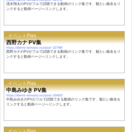
清水翔太のPVがフルで試聴できる動画のリンク集です、観たい曲名をリ
ンクすると動画ページへリンクします。
イベントPlas
西野カナ PV集
https://ibento-konsato.xyz/post-32799/
西野カナのPVがフルで試聴できる動画のリンク集です、観たい曲名をリ
ンクすると動画ページへリンクします。
イベントPlas
中島みゆき PV集
https://ibento-konsato.xyz/post-33400/
中島みゆきのPVがフルで試聴できる動画のリンク集です、観たい曲名を
リンクすると動画ページへリンクします。
イベントPlas