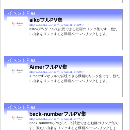
イベントPlas
aikoフルPV集
http://ibento-konsato.xyz/post-25896/
aikoのPVがフルで試聴できる動画のリンク集です、観た
い曲名をリンクすると動画ページへリンクします。
イベントPlas
AimerフルPV集
http://ibento-konsato.xyz/post-25989/
AimerのPVがフルで試聴できる動画のリンク集です、観た
い曲名をリンクすると動画ページへリンクします。
イベントPlas
back-numberフルPV集
http://ibento-konsato.xyz/post-26253/
back-numberのPVがフルで試聴できる動画のリンク集で
す、観たい曲名をリンクすると動画ページへリンクしま