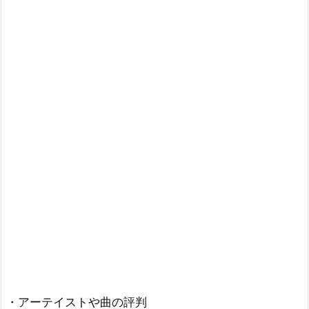
・アーテイストや曲の評判