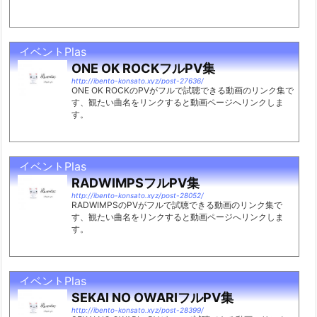
イベントPlas
ONE OK ROCKフルPV集
http://ibento-konsato.xyz/post-27636/
ONE OK ROCKのPVがフルで試聴できる動画のリンク集で
す、観たい曲名をリンクすると動画ページへリンクしま
す。
イベントPlas
RADWIMPSフルPV集
http://ibento-konsato.xyz/post-28052/
RADWIMPSのPVがフルで試聴できる動画のリンク集で
す、観たい曲名をリンクすると動画ページへリンクしま
す。
イベントPlas
SEKAI NO OWARIフルPV集
http://ibento-konsato.xyz/post-28399/