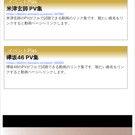
イベントPlas
米津玄師 PV集
https://ibento-konsato.xyz/post-34786/
米津玄師のPVがフルで試聴できる動画のリンク集です、観たい曲名をリ
ンクすると動画ページへリンクします。
イベントPlas
欅坂46 PV集
https://ibento-konsato.xyz/post-35000/
欅坂46のPVがフルで試聴できる動画のリンク集です、観たい曲名をリン
クすると動画ページへリンクします。