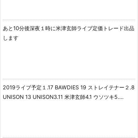
あと10分後深夜１時に米津玄師ライブ定価トレード出品
します
2019ライブ予定１.17 BAWDIES 19 ストレイテナー２.8
UNISON 13 UNISON3.11 米津玄師4.1 ウソツキ5.…