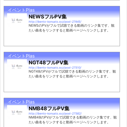
イベントPlas
NEWSフルPV集
http://ibento-konsato.xyz/post-27445/
NEWSのPVがフルで試聴できる動画のリンク集です、観
たい曲名をリンクすると動画ページへリンクします。
イベントPlas
NGT48フルPV集
http://ibento-konsato.xyz/post-27510/
NGT48のPVがフルで試聴できる動画のリンク集です、観
たい曲名をリンクすると動画ページへリンクします。
イベントPlas
NMB48フルPV集
http://ibento-konsato.xyz/post-27582/
NMB48のPVがフルで試聴できる動画のリンク集です、観
たい曲名をリンクすると動画ページへリンクします。