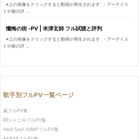
※上の画像をクリックすると動画が再生されます ・アーテイス
トや曲の評 ...
懺悔の街 -PV | 米津玄師 フル試聴と評判
※上の画像をクリックすると動画が再生されます ・アーテイス
トや曲の評 ...
歌手別フルPV一覧ページ
嵐フルPV集
関ジャニ∞フルPV集
Hey! Say! JUMPフルPV集
AKB48フルPV集