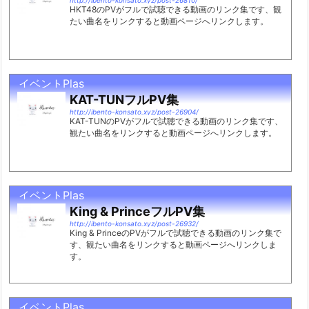
HKT48のPVがフルで試聴できる動画のリンク集です、観
たい曲名をリンクすると動画ページへリンクします。
イベントPlas
KAT-TUNフルPV集
http://ibento-konsato.xyz/post-26904/
KAT-TUNのPVがフルで試聴できる動画のリンク集です、
観たい曲名をリンクすると動画ページへリンクします。
イベントPlas
King & PrinceフルPV集
http://ibento-konsato.xyz/post-26932/
King & PrinceのPVがフルで試聴できる動画のリンク集で
す、観たい曲名をリンクすると動画ページへリンクしま
す。
イベントPlas