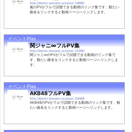
http://ibento-konsato.xyz/post-10889/
嵐のPVがフルで試聴できる動画のリンク集です、観たい
曲名をリンクすると動画ページへリンクします。
イベントPlas
関ジャニ∞フルPV集
http://ibento-konsato.xyz/post-12368/
関ジャニ∞のPVがフルで試聴できる動画のリンク集で
す、観たい曲名をリンクすると動画ページへリンクしま
す。
イベントPlas
AKB48フルPV集
http://ibento-konsato.xyz/post-23069/
AKB48のPVがフルで試聴できる動画のリンク集です、観
たい曲名をリンクすると動画ページへリンクします。