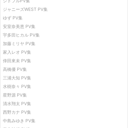
シドフルPV集
ジャニーズWEST PV集
ゆず PV集
安室奈美恵 PV集
宇多田ヒカル PV集
加藤ミリヤ PV集
家入レオ PV集
倖田來未 PV集
高橋優 PV集
三浦大知 PV集
水樹奈々 PV集
星野源 PV集
清水翔太 PV集
西野カナ PV集
中島みゆき PV集