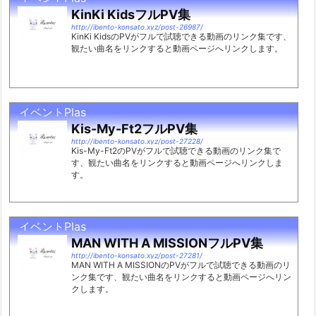
KinKi KidsフルPV集
http://ibento-konsato.xyz/post-26987/
KinKi KidsのPVがフルで試聴できる動画のリンク集です、
観たい曲名をリンクすると動画ページへリンクします。
イベントPlas
Kis-My-Ft2フルPV集
http://ibento-konsato.xyz/post-27228/
Kis-My-Ft2のPVがフルで試聴できる動画のリンク集で
す、観たい曲名をリンクすると動画ページへリンクしま
す。
イベントPlas
MAN WITH A MISSIONフルPV集
http://ibento-konsato.xyz/post-27281/
MAN WITH A MISSIONのPVがフルで試聴できる動画のリ
ンク集です、観たい曲名をリンクすると動画ページへリン
クします。