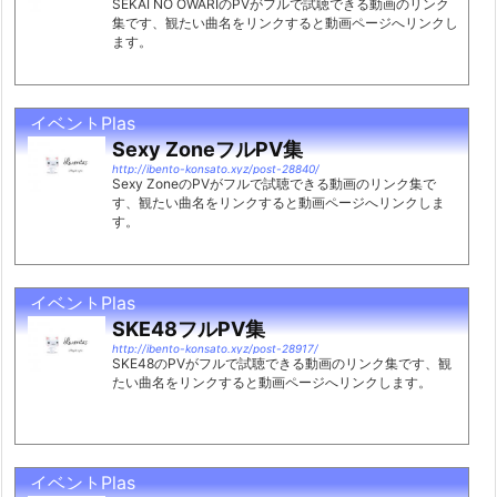
SEKAI NO OWARIのPVがフルで試聴できる動画のリンク
集です、観たい曲名をリンクすると動画ページへリンクし
ます。
イベントPlas
Sexy ZoneフルPV集
http://ibento-konsato.xyz/post-28840/
Sexy ZoneのPVがフルで試聴できる動画のリンク集で
す、観たい曲名をリンクすると動画ページへリンクしま
す。
イベントPlas
SKE48フルPV集
http://ibento-konsato.xyz/post-28917/
SKE48のPVがフルで試聴できる動画のリンク集です、観
たい曲名をリンクすると動画ページへリンクします。
イベントPlas