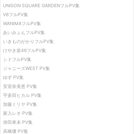
UNISON SQUARE GARDENフルPV集
V6フルPV集
WANIMAフルPV集
あいみょんフルPV集
いきものがかりフルPV集
けやき坂46フルPV集
シドフルPV集
ジャニーズWEST PV集
ゆず PV集
安室奈美恵 PV集
宇多田ヒカル PV集
加藤ミリヤ PV集
家入レオ PV集
倖田來未 PV集
高橋優 PV集