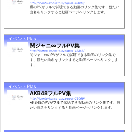
http://ibento-konsato.xyz/post-10889/
嵐のPVがフルで試聴できる動画のリンク集です、観たい
曲名をリンクすると動画ページへリンクします。
イベントPlas
関ジャニ∞フルPV集
http://ibento-konsato.xyz/post-12368/
関ジャニ∞のPVがフルで試聴できる動画のリンク集で
す、観たい曲名をリンクすると動画ページへリンクしま
す。
イベントPlas
AKB48フルPV集
http://ibento-konsato.xyz/post-23069/
AKB48のPVがフルで試聴できる動画のリンク集です、観
たい曲名をリンクすると動画ページへリンクします。