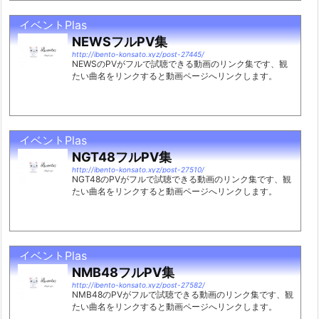
イベントPlas
NEWSフルPV集
http://ibento-konsato.xyz/post-27445/
NEWSのPVがフルで試聴できる動画のリンク集です、観
たい曲名をリンクすると動画ページへリンクします。
イベントPlas
NGT48フルPV集
http://ibento-konsato.xyz/post-27510/
NGT48のPVがフルで試聴できる動画のリンク集です、観
たい曲名をリンクすると動画ページへリンクします。
イベントPlas
NMB48フルPV集
http://ibento-konsato.xyz/post-27582/
NMB48のPVがフルで試聴できる動画のリンク集です、観
たい曲名をリンクすると動画ページへリンクします。