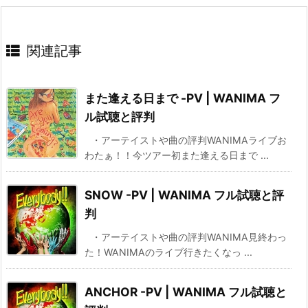
関連記事
また逢える日まで -PV | WANIMA フ
ル試聴と評判
・アーテイストや曲の評判WANIMAライブお
わたぁ！！今ツアー初また逢える日まで ...
SNOW -PV | WANIMA フル試聴と評
判
・アーテイストや曲の評判WANIMA見終わっ
た！WANIMAのライブ行きたくなっ ...
ANCHOR -PV | WANIMA フル試聴と