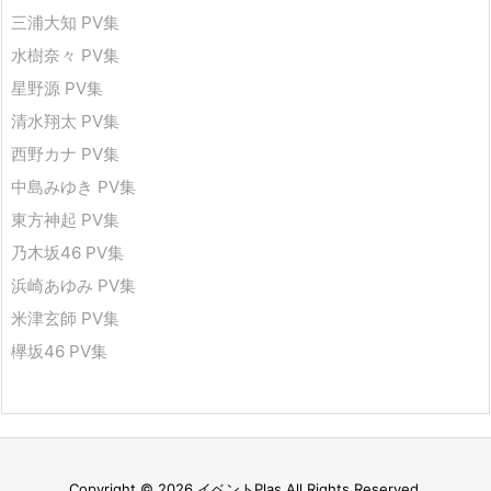
三浦大知 PV集
水樹奈々 PV集
星野源 PV集
清水翔太 PV集
西野カナ PV集
中島みゆき PV集
東方神起 PV集
乃木坂46 PV集
浜崎あゆみ PV集
米津玄師 PV集
欅坂46 PV集
Copyright ©
2026
イベントPlas
All Rights Reserved.