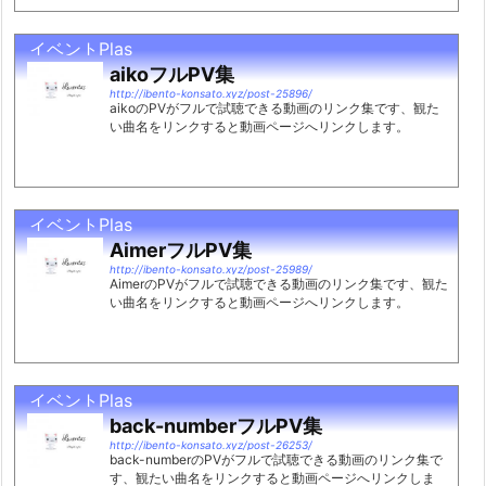
イベントPlas
aikoフルPV集
http://ibento-konsato.xyz/post-25896/
aikoのPVがフルで試聴できる動画のリンク集です、観た
い曲名をリンクすると動画ページへリンクします。
イベントPlas
AimerフルPV集
http://ibento-konsato.xyz/post-25989/
AimerのPVがフルで試聴できる動画のリンク集です、観た
い曲名をリンクすると動画ページへリンクします。
イベントPlas
back-numberフルPV集
http://ibento-konsato.xyz/post-26253/
back-numberのPVがフルで試聴できる動画のリンク集で
す、観たい曲名をリンクすると動画ページへリンクしま