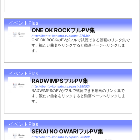
イベントPlas
ONE OK ROCKフルPV集
http://ibento-konsato.xyz/post-27636/
ONE OK ROCKのPVがフルで試聴できる動画のリンク集で
す、観たい曲名をリンクすると動画ページへリンクしま
す。
イベントPlas
RADWIMPSフルPV集
http://ibento-konsato.xyz/post-28052/
RADWIMPSのPVがフルで試聴できる動画のリンク集で
す、観たい曲名をリンクすると動画ページへリンクしま
す。
イベントPlas
SEKAI NO OWARIフルPV集
http://ibento-konsato.xyz/post-28399/