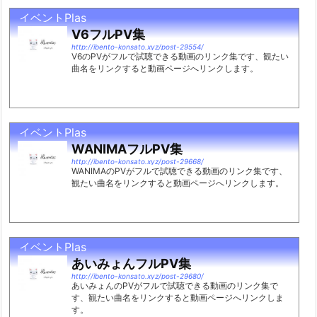
イベントPlas
V6フルPV集
http://ibento-konsato.xyz/post-29554/
V6のPVがフルで試聴できる動画のリンク集です、観たい
曲名をリンクすると動画ページへリンクします。
イベントPlas
WANIMAフルPV集
http://ibento-konsato.xyz/post-29668/
WANIMAのPVがフルで試聴できる動画のリンク集です、
観たい曲名をリンクすると動画ページへリンクします。
イベントPlas
あいみょんフルPV集
http://ibento-konsato.xyz/post-29680/
あいみょんのPVがフルで試聴できる動画のリンク集で
す、観たい曲名をリンクすると動画ページへリンクしま
す。