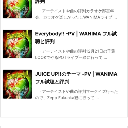
評判
・アーテイストや曲の評判カラオケ部忘年
会、カラオケ楽しかったしWANIMAライブ ...
Everybody!! -PV | WANIMA フル試
聴と評判
・アーテイストや曲の評判12月21日の千葉
LOOKでやるPOTライブ一緒に行って ...
JUICE UP!!のテーマ -PV | WANIMA
フル試聴と評判
・アーテイストや曲の評判マークイズ行った
ので、Zepp Fukuoka観に行って ...