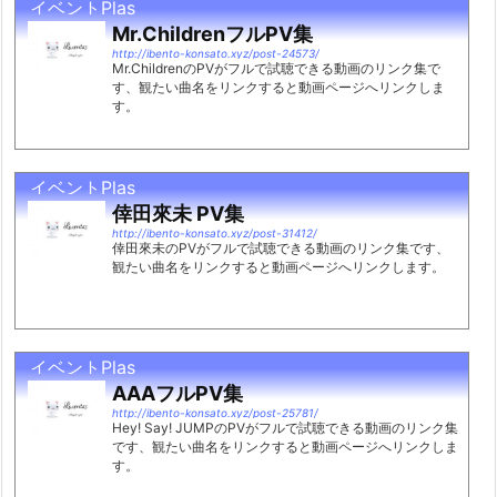
イベントPlas
Mr.ChildrenフルPV集
http://ibento-konsato.xyz/post-24573/
Mr.ChildrenのPVがフルで試聴できる動画のリンク集で
す、観たい曲名をリンクすると動画ページへリンクしま
す。
イベントPlas
倖田來未 PV集
http://ibento-konsato.xyz/post-31412/
倖田來未のPVがフルで試聴できる動画のリンク集です、
観たい曲名をリンクすると動画ページへリンクします。
イベントPlas
AAAフルPV集
http://ibento-konsato.xyz/post-25781/
Hey! Say! JUMPのPVがフルで試聴できる動画のリンク集
です、観たい曲名をリンクすると動画ページへリンクしま
す。