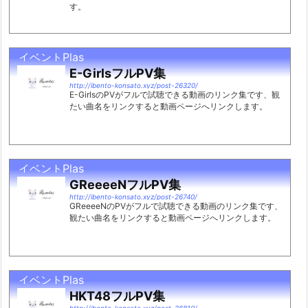
す。
イベントPlas
E-GirlsフルPV集
http://ibento-konsato.xyz/post-26320/
E-GirlsのPVがフルで試聴できる動画のリンク集です、観
たい曲名をリンクすると動画ページへリンクします。
イベントPlas
GReeeeNフルPV集
http://ibento-konsato.xyz/post-26740/
GReeeeNのPVがフルで試聴できる動画のリンク集です、
観たい曲名をリンクすると動画ページへリンクします。
イベントPlas
HKT48フルPV集
http://ibento-konsato.xyz/post-26810/