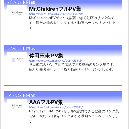
イベントPlas
Mr.ChildrenフルPV集
http://ibento-konsato.xyz/post-24573/
Mr.ChildrenのPVがフルで試聴できる動画のリンク集で
す、観たい曲名をリンクすると動画ページへリンクしま
す。
イベントPlas
倖田來未 PV集
http://ibento-konsato.xyz/post-31412/
倖田來未のPVがフルで試聴できる動画のリンク集です、
観たい曲名をリンクすると動画ページへリンクします。
イベントPlas
AAAフルPV集
http://ibento-konsato.xyz/post-25781/
Hey! Say! JUMPのPVがフルで試聴できる動画のリンク集
です、観たい曲名をリンクすると動画ページへリンクしま
す。