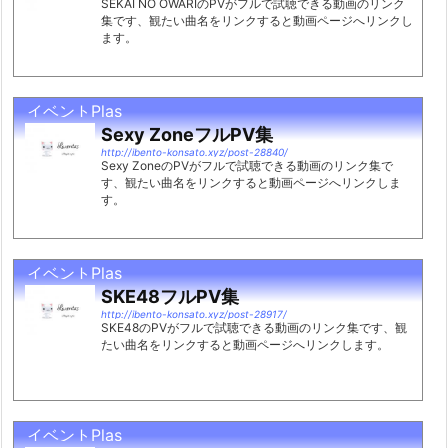
SEKAI NO OWARIのPVがフルで試聴できる動画のリンク
集です、観たい曲名をリンクすると動画ページへリンクし
ます。
イベントPlas
Sexy ZoneフルPV集
http://ibento-konsato.xyz/post-28840/
Sexy ZoneのPVがフルで試聴できる動画のリンク集で
す、観たい曲名をリンクすると動画ページへリンクしま
す。
イベントPlas
SKE48フルPV集
http://ibento-konsato.xyz/post-28917/
SKE48のPVがフルで試聴できる動画のリンク集です、観
たい曲名をリンクすると動画ページへリンクします。
イベントPlas