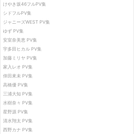
けやき坂46フルPV集
シドフルPV集
ジャニーズWEST PV集
ゆず PV集
安室奈美恵 PV集
宇多田ヒカル PV集
加藤ミリヤ PV集
家入レオ PV集
倖田來未 PV集
高橋優 PV集
三浦大知 PV集
水樹奈々 PV集
星野源 PV集
清水翔太 PV集
西野カナ PV集