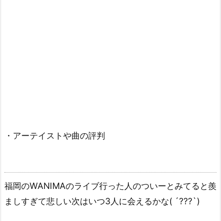
・アーテイストや曲の評判
福岡のWANIMAのライブ行った人のついーとみてると羨
ましすぎて悲しい次はいつ3人に会えるかな( ´???`)