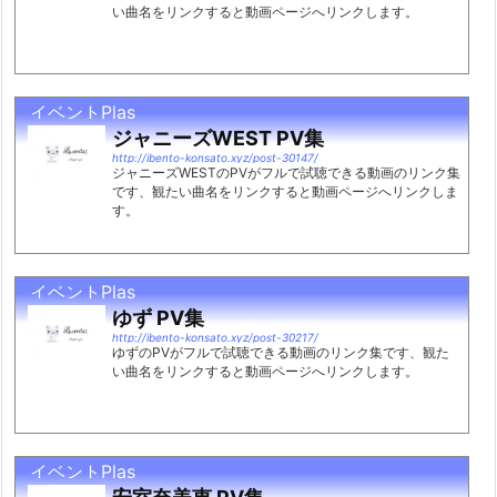
い曲名をリンクすると動画ページへリンクします。
イベントPlas
ジャニーズWEST PV集
http://ibento-konsato.xyz/post-30147/
ジャニーズWESTのPVがフルで試聴できる動画のリンク集
です、観たい曲名をリンクすると動画ページへリンクしま
す。
イベントPlas
ゆず PV集
http://ibento-konsato.xyz/post-30217/
ゆずのPVがフルで試聴できる動画のリンク集です、観た
い曲名をリンクすると動画ページへリンクします。
イベントPlas