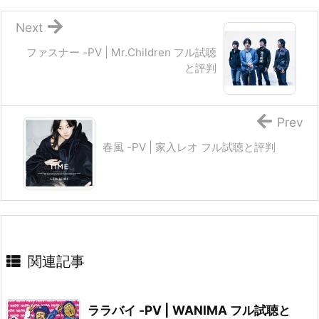
Next
ファスナー -PV | Mr.Children フル試聴
と評判
Prev
春風 -PV | 家入レオ フル試聴と評判
関連記事
ララバイ -PV | WANIMA フル試聴と