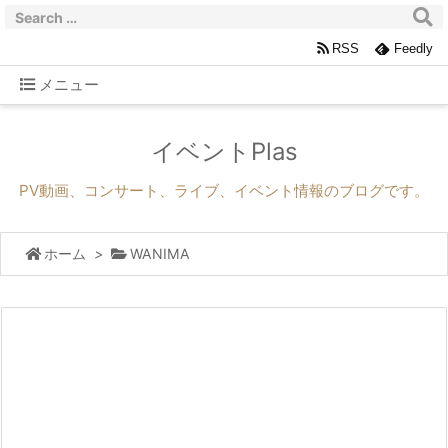
RSS
Feedly
メニュー
イベントPlas
PV動画、コンサート、ライブ、イベント情報のブログです。
ホーム
>
WANIMA