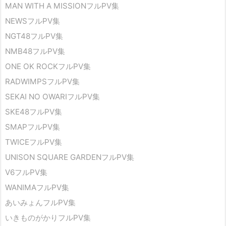
MAN WITH A MISSIONフルPV集
NEWSフルPV集
NGT48フルPV集
NMB48フルPV集
ONE OK ROCKフルPV集
RADWIMPSフルPV集
SEKAI NO OWARIフルPV集
SKE48フルPV集
SMAPフルPV集
TWICEフルPV集
UNISON SQUARE GARDENフルPV集
V6フルPV集
WANIMAフルPV集
あいみょんフルPV集
いきものがかりフルPV集