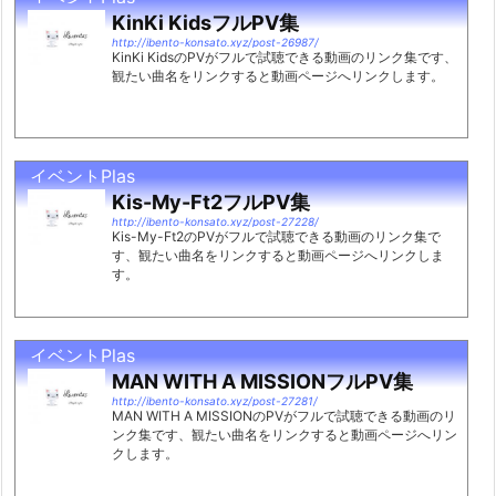
KinKi KidsフルPV集
http://ibento-konsato.xyz/post-26987/
KinKi KidsのPVがフルで試聴できる動画のリンク集です、
観たい曲名をリンクすると動画ページへリンクします。
イベントPlas
Kis-My-Ft2フルPV集
http://ibento-konsato.xyz/post-27228/
Kis-My-Ft2のPVがフルで試聴できる動画のリンク集で
す、観たい曲名をリンクすると動画ページへリンクしま
す。
イベントPlas
MAN WITH A MISSIONフルPV集
http://ibento-konsato.xyz/post-27281/
MAN WITH A MISSIONのPVがフルで試聴できる動画のリ
ンク集です、観たい曲名をリンクすると動画ページへリン
クします。