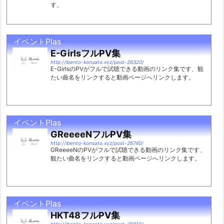
す。
イベントPlas
E-GirlsフルPV集
http://ibento-konsato.xyz/post-26320/
E-GirlsのPVがフルで試聴できる動画のリンク集です、観
たい曲名をリンクすると動画ページへリンクします。
イベントPlas
GReeeeNフルPV集
http://ibento-konsato.xyz/post-26740/
GReeeeNのPVがフルで試聴できる動画のリンク集です、
観たい曲名をリンクすると動画ページへリンクします。
イベントPlas
HKT48フルPV集
http://ibento-konsato.xyz/post-26810/