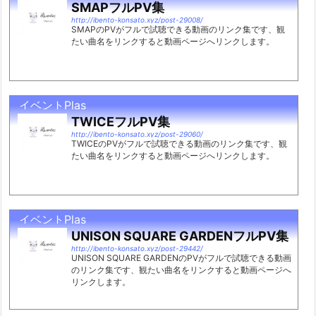
SMAPフルPV集
http://ibento-konsato.xyz/post-29008/
SMAPのPVがフルで試聴できる動画のリンク集です、観
たい曲名をリンクすると動画ページへリンクします。
イベントPlas
TWICEフルPV集
http://ibento-konsato.xyz/post-29060/
TWICEのPVがフルで試聴できる動画のリンク集です、観
たい曲名をリンクすると動画ページへリンクします。
イベントPlas
UNISON SQUARE GARDENフルPV集
http://ibento-konsato.xyz/post-29442/
UNISON SQUARE GARDENのPVがフルで試聴できる動画
のリンク集です、観たい曲名をリンクすると動画ページへ
リンクします。