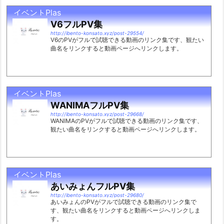
イベントPlas
V6フルPV集
http://ibento-konsato.xyz/post-29554/
V6のPVがフルで試聴できる動画のリンク集です、観たい
曲名をリンクすると動画ページへリンクします。
イベントPlas
WANIMAフルPV集
http://ibento-konsato.xyz/post-29668/
WANIMAのPVがフルで試聴できる動画のリンク集です、
観たい曲名をリンクすると動画ページへリンクします。
イベントPlas
あいみょんフルPV集
http://ibento-konsato.xyz/post-29680/
あいみょんのPVがフルで試聴できる動画のリンク集で
す、観たい曲名をリンクすると動画ページへリンクしま
す。