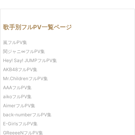
歌手別フルPV一覧ページ
嵐フルPV集
関ジャニ∞フルPV集
Hey! Say! JUMPフルPV集
AKB48フルPV集
Mr.ChildrenフルPV集
AAAフルPV集
aikoフルPV集
AimerフルPV集
back-numberフルPV集
E-GirlsフルPV集
GReeeeNフルPV集