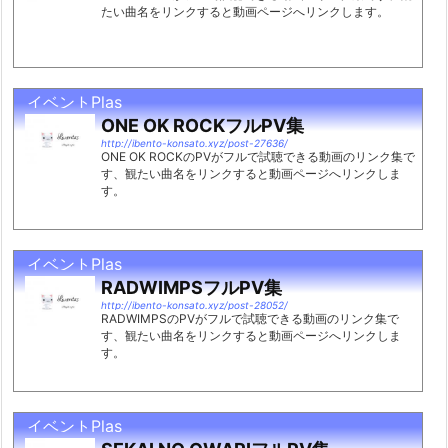
たい曲名をリンクすると動画ページへリンクします。
イベントPlas
ONE OK ROCKフルPV集
http://ibento-konsato.xyz/post-27636/
ONE OK ROCKのPVがフルで試聴できる動画のリンク集で
す、観たい曲名をリンクすると動画ページへリンクしま
す。
イベントPlas
RADWIMPSフルPV集
http://ibento-konsato.xyz/post-28052/
RADWIMPSのPVがフルで試聴できる動画のリンク集で
す、観たい曲名をリンクすると動画ページへリンクしま
す。
イベントPlas