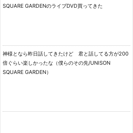
SQUARE GARDENのライブDVD買ってきた
神様となら昨日話してきたけど 君と話してる方が200
倍ぐらい楽しかったな（僕らのその先/UNISON
SQUARE GARDEN）