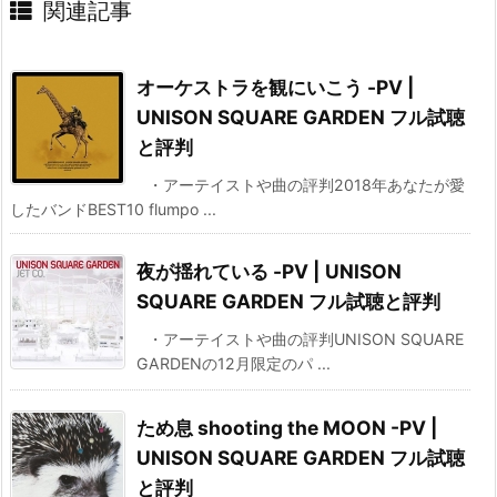
関連記事
オーケストラを観にいこう -PV |
UNISON SQUARE GARDEN フル試聴
と評判
・アーテイストや曲の評判2018年あなたが愛
したバンドBEST10 flumpo ...
夜が揺れている -PV | UNISON
SQUARE GARDEN フル試聴と評判
・アーテイストや曲の評判UNISON SQUARE
GARDENの12月限定のパ ...
ため息 shooting the MOON -PV |
UNISON SQUARE GARDEN フル試聴
と評判