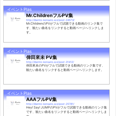
イベントPlas
Mr.ChildrenフルPV集
http://ibento-konsato.xyz/post-24573/
Mr.ChildrenのPVがフルで試聴できる動画のリンク集で
す、観たい曲名をリンクすると動画ページへリンクしま
す。
イベントPlas
倖田來未 PV集
http://ibento-konsato.xyz/post-31412/
倖田來未のPVがフルで試聴できる動画のリンク集です、
観たい曲名をリンクすると動画ページへリンクします。
イベントPlas
AAAフルPV集
http://ibento-konsato.xyz/post-25781/
Hey! Say! JUMPのPVがフルで試聴できる動画のリンク集
です、観たい曲名をリンクすると動画ページへリンクしま