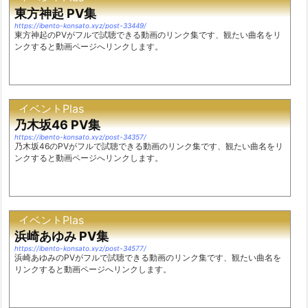
東方神起 PV集
https://ibento-konsato.xyz/post-33449/
東方神起のPVがフルで試聴できる動画のリンク集です、観たい曲名をリ
ンクすると動画ページへリンクします。
イベントPlas
乃木坂46 PV集
https://ibento-konsato.xyz/post-34357/
乃木坂46のPVがフルで試聴できる動画のリンク集です、観たい曲名をリ
ンクすると動画ページへリンクします。
イベントPlas
浜崎あゆみ PV集
https://ibento-konsato.xyz/post-34577/
浜崎あゆみのPVがフルで試聴できる動画のリンク集です、観たい曲名を
リンクすると動画ページへリンクします。