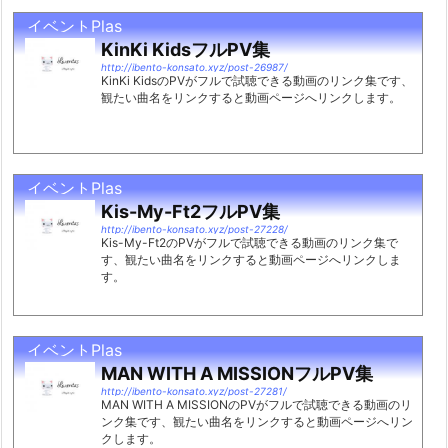
イベントPlas
KinKi KidsフルPV集
http://ibento-konsato.xyz/post-26987/
KinKi KidsのPVがフルで試聴できる動画のリンク集です、
観たい曲名をリンクすると動画ページへリンクします。
イベントPlas
Kis-My-Ft2フルPV集
http://ibento-konsato.xyz/post-27228/
Kis-My-Ft2のPVがフルで試聴できる動画のリンク集で
す、観たい曲名をリンクすると動画ページへリンクしま
す。
イベントPlas
MAN WITH A MISSIONフルPV集
http://ibento-konsato.xyz/post-27281/
MAN WITH A MISSIONのPVがフルで試聴できる動画のリ
ンク集です、観たい曲名をリンクすると動画ページへリン
クします。