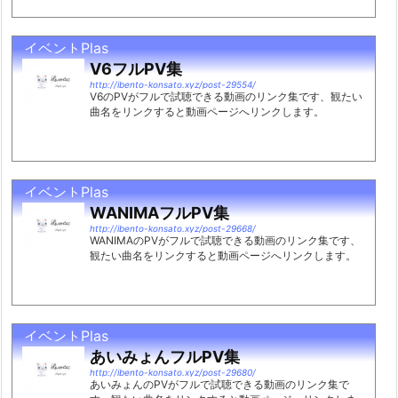
イベントPlas
V6フルPV集
http://ibento-konsato.xyz/post-29554/
V6のPVがフルで試聴できる動画のリンク集です、観たい
曲名をリンクすると動画ページへリンクします。
イベントPlas
WANIMAフルPV集
http://ibento-konsato.xyz/post-29668/
WANIMAのPVがフルで試聴できる動画のリンク集です、
観たい曲名をリンクすると動画ページへリンクします。
イベントPlas
あいみょんフルPV集
http://ibento-konsato.xyz/post-29680/
あいみょんのPVがフルで試聴できる動画のリンク集で