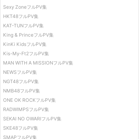
Sexy ZoneフルPV集
HKT48フルPV集
KAT-TUNフルPV集
King & PrinceフルPV集
KinKi KidsフルPV集
Kis-My-Ft2フルPV集
MAN WITH A MISSIONフルPV集
NEWSフルPV集
NGT48フルPV集
NMB48フルPV集
ONE OK ROCKフルPV集
RADWIMPSフルPV集
SEKAI NO OWARIフルPV集
SKE48フルPV集
SMAPフルPV集