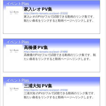
イベントPlas
家入レオ PV集
http://ibento-konsato.xyz/post-31333/
家入レオのPVがフルで試聴できる動画のリンク集です、
観たい曲名をリンクすると動画ページへリンクします。
イベントPlas
高橋優 PV集
http://ibento-konsato.xyz/post-31486/
高橋優のPVがフルで試聴できる動画のリンク集です、観
たい曲名をリンクすると動画ページへリンクします。
イベントPlas
三浦大知 PV集
http://ibento-konsato.xyz/post-31556/
三浦大知 のPVがフルで試聴できる動画のリンク集です、
観たい曲名をリンクすると動画ページへリンクします。