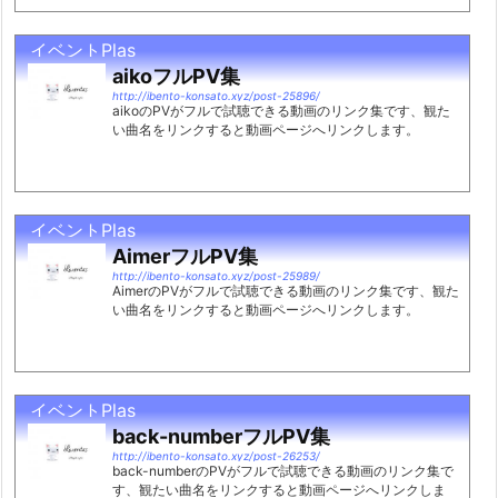
イベントPlas
aikoフルPV集
http://ibento-konsato.xyz/post-25896/
aikoのPVがフルで試聴できる動画のリンク集です、観た
い曲名をリンクすると動画ページへリンクします。
イベントPlas
AimerフルPV集
http://ibento-konsato.xyz/post-25989/
AimerのPVがフルで試聴できる動画のリンク集です、観た
い曲名をリンクすると動画ページへリンクします。
イベントPlas
back-numberフルPV集
http://ibento-konsato.xyz/post-26253/
back-numberのPVがフルで試聴できる動画のリンク集で
す、観たい曲名をリンクすると動画ページへリンクしま