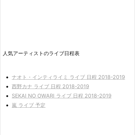
人気アーティストのライブ日程表
ナオト・インティライミ ライブ 日程 2018-2019
西野カナ ライブ 日程 2018-2019
SEKAI NO OWARI ライブ 日程 2018-2019
嵐 ライブ 予定