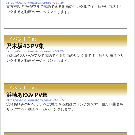
https://ibento-konsato.xyz/post-33449/
東方神起のPVがフルで試聴できる動画のリンク集です、観たい曲名をリ
ンクすると動画ページへリンクします。
イベントPlas
乃木坂46 PV集
https://ibento-konsato.xyz/post-34357/
乃木坂46のPVがフルで試聴できる動画のリンク集です、観たい曲名をリ
ンクすると動画ページへリンクします。
イベントPlas
浜崎あゆみ PV集
https://ibento-konsato.xyz/post-34577/
浜崎あゆみのPVがフルで試聴できる動画のリンク集です、観たい曲名を
リンクすると動画ページへリンクします。