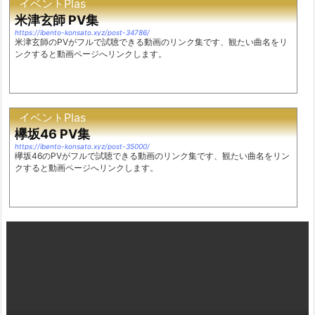
イベントPlas
米津玄師 PV集
https://ibento-konsato.xyz/post-34786/
米津玄師のPVがフルで試聴できる動画のリンク集です、観たい曲名をリ
ンクすると動画ページへリンクします。
イベントPlas
欅坂46 PV集
https://ibento-konsato.xyz/post-35000/
欅坂46のPVがフルで試聴できる動画のリンク集です、観たい曲名をリン
クすると動画ページへリンクします。