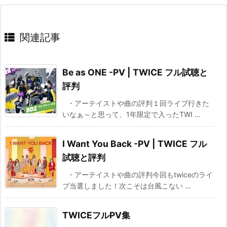
関連記事
Be as ONE -PV | TWICE フル試聴と
評判
・アーテイストや曲の評判１回ライブ行きた
いなぁ～と思って、1年限定で入ったTWI ...
I Want You Back -PV | TWICE フル
試聴と評判
・アーテイストや曲の評判今回もtwiceのライ
ブ当選しました！次こそは台風こない ...
TWICEフルPV集