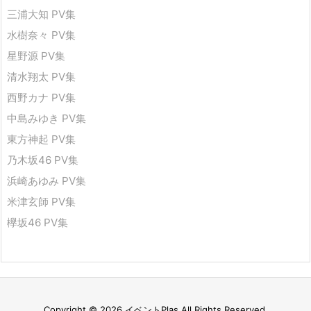
三浦大知 PV集
水樹奈々 PV集
星野源 PV集
清水翔太 PV集
西野カナ PV集
中島みゆき PV集
東方神起 PV集
乃木坂46 PV集
浜崎あゆみ PV集
米津玄師 PV集
欅坂46 PV集
Copyright ©
2026
イベントPlas
All Rights Reserved.