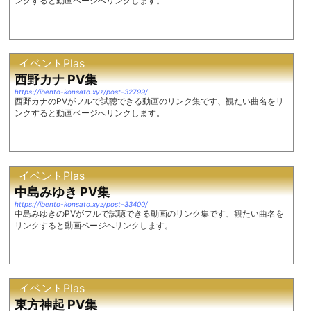
ンクすると動画ページへリンクします。
イベントPlas
西野カナ PV集
https://ibento-konsato.xyz/post-32799/
西野カナのPVがフルで試聴できる動画のリンク集です、観たい曲名をリ
ンクすると動画ページへリンクします。
イベントPlas
中島みゆき PV集
https://ibento-konsato.xyz/post-33400/
中島みゆきのPVがフルで試聴できる動画のリンク集です、観たい曲名を
リンクすると動画ページへリンクします。
イベントPlas
東方神起 PV集