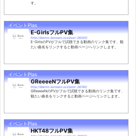
す。
イベントPlas
E-GirlsフルPV集
http://ibento-konsato.xyz/post-26320/
E-GirlsのPVがフルで試聴できる動画のリンク集です、観
たい曲名をリンクすると動画ページへリンクします。
イベントPlas
GReeeeNフルPV集
http://ibento-konsato.xyz/post-26740/
GReeeeNのPVがフルで試聴できる動画のリンク集です、
観たい曲名をリンクすると動画ページへリンクします。
イベントPlas
HKT48フルPV集
http://ibento-konsato.xyz/post-26810/