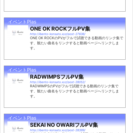
イベントPlas
ONE OK ROCKフルPV集
http://ibento-konsato.xyz/post-27636/
ONE OK ROCKのPVがフルで試聴できる動画のリンク集で
す、観たい曲名をリンクすると動画ページへリンクしま
す。
イベントPlas
RADWIMPSフルPV集
http://ibento-konsato.xyz/post-28052/
RADWIMPSのPVがフルで試聴できる動画のリンク集で
す、観たい曲名をリンクすると動画ページへリンクしま
す。
イベントPlas
SEKAI NO OWARIフルPV集
http://ibento-konsato.xyz/post-28399/