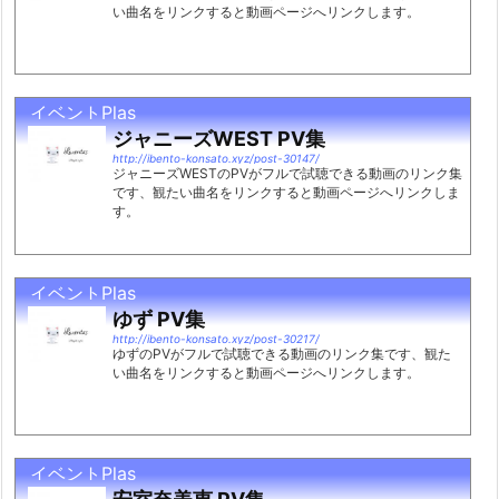
い曲名をリンクすると動画ページへリンクします。
イベントPlas
ジャニーズWEST PV集
http://ibento-konsato.xyz/post-30147/
ジャニーズWESTのPVがフルで試聴できる動画のリンク集
です、観たい曲名をリンクすると動画ページへリンクしま
す。
イベントPlas
ゆず PV集
http://ibento-konsato.xyz/post-30217/
ゆずのPVがフルで試聴できる動画のリンク集です、観た
い曲名をリンクすると動画ページへリンクします。
イベントPlas