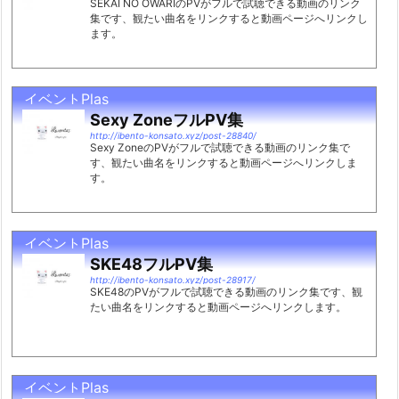
SEKAI NO OWARIのPVがフルで試聴できる動画のリンク
集です、観たい曲名をリンクすると動画ページへリンクし
ます。
イベントPlas
Sexy ZoneフルPV集
http://ibento-konsato.xyz/post-28840/
Sexy ZoneのPVがフルで試聴できる動画のリンク集で
す、観たい曲名をリンクすると動画ページへリンクしま
す。
イベントPlas
SKE48フルPV集
http://ibento-konsato.xyz/post-28917/
SKE48のPVがフルで試聴できる動画のリンク集です、観
たい曲名をリンクすると動画ページへリンクします。
イベントPlas