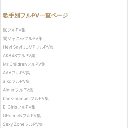
歌手別フルPV一覧ページ
嵐フルPV集
関ジャニ∞フルPV集
Hey! Say! JUMPフルPV集
AKB48フルPV集
Mr.ChildrenフルPV集
AAAフルPV集
aikoフルPV集
AimerフルPV集
back-numberフルPV集
E-GirlsフルPV集
GReeeeNフルPV集
Sexy ZoneフルPV集