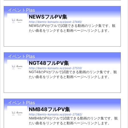
イベントPlas
NEWSフルPV集
http://ibento-konsato.xyz/post-27445/
NEWSのPVがフルで試聴できる動画のリンク集です、観
たい曲名をリンクすると動画ページへリンクします。
イベントPlas
NGT48フルPV集
http://ibento-konsato.xyz/post-27510/
NGT48のPVがフルで試聴できる動画のリンク集です、観
たい曲名をリンクすると動画ページへリンクします。
イベントPlas
NMB48フルPV集
http://ibento-konsato.xyz/post-27582/
NMB48のPVがフルで試聴できる動画のリンク集です、観
たい曲名をリンクすると動画ページへリンクします。