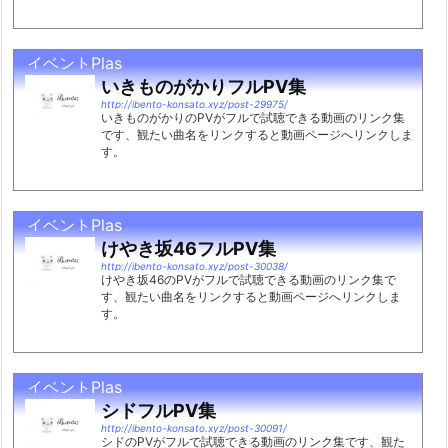
イベントPlas
いきものがかりフルPV集
http://ibento-konsato.xyz/post-29975/
いきものがかりのPVがフルで試聴できる動画のリンク集
です、観たい曲名をリンクすると動画ページへリンクしま
す。
イベントPlas
けやき坂46フルPV集
http://ibento-konsato.xyz/post-30038/
けやき坂46のPVがフルで試聴できる動画のリンク集で
す、観たい曲名をリンクすると動画ページへリンクしま
す。
イベントPlas
シドフルPV集
http://ibento-konsato.xyz/post-30091/
シドのPVがフルで試聴できる動画のリンク集です、観た