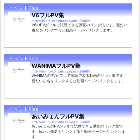
イベントPlas
V6フルPV集
http://ibento-konsato.xyz/post-29554/
V6のPVがフルで試聴できる動画のリンク集です、観たい
曲名をリンクすると動画ページへリンクします。
イベントPlas
WANIMAフルPV集
http://ibento-konsato.xyz/post-29668/
WANIMAのPVがフルで試聴できる動画のリンク集です、
観たい曲名をリンクすると動画ページへリンクします。
イベントPlas
あいみょんフルPV集
http://ibento-konsato.xyz/post-29680/
あいみょんのPVがフルで試聴できる動画のリンク集で
す、観たい曲名をリンクすると動画ページへリンクしま
す。