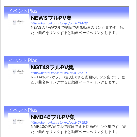
イベントPlas
NEWSフルPV集
http://ibento-konsato.xyz/post-27445/
NEWSのPVがフルで試聴できる動画のリンク集です、観
たい曲名をリンクすると動画ページへリンクします。
イベントPlas
NGT48フルPV集
http://ibento-konsato.xyz/post-27510/
NGT48のPVがフルで試聴できる動画のリンク集です、観
たい曲名をリンクすると動画ページへリンクします。
イベントPlas
NMB48フルPV集
http://ibento-konsato.xyz/post-27582/
NMB48のPVがフルで試聴できる動画のリンク集です、観
たい曲名をリンクすると動画ページへリンクします。