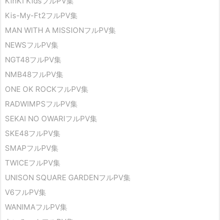
KinKi KidsフルPV集
Kis-My-Ft2フルPV集
MAN WITH A MISSIONフルPV集
NEWSフルPV集
NGT48フルPV集
NMB48フルPV集
ONE OK ROCKフルPV集
RADWIMPSフルPV集
SEKAI NO OWARIフルPV集
SKE48フルPV集
SMAPフルPV集
TWICEフルPV集
UNISON SQUARE GARDENフルPV集
V6フルPV集
WANIMAフルPV集