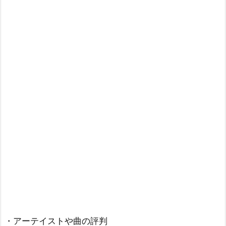
・アーテイストや曲の評判