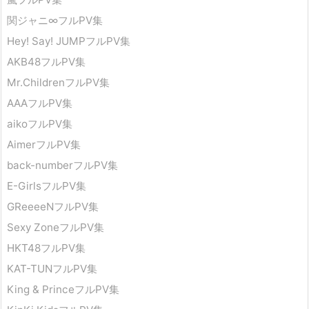
関ジャニ∞フルPV集
Hey! Say! JUMPフルPV集
AKB48フルPV集
Mr.ChildrenフルPV集
AAAフルPV集
aikoフルPV集
AimerフルPV集
back-numberフルPV集
E-GirlsフルPV集
GReeeeNフルPV集
Sexy ZoneフルPV集
HKT48フルPV集
KAT-TUNフルPV集
King & PrinceフルPV集