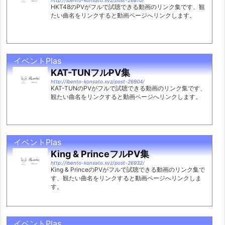
HKT48のPVがフルで試聴できる動画のリンク集です、観
たい曲名をリンクすると動画ページへリンクします。
イベントPlas
KAT-TUNフルPV集
http://ibento-konsato.xyz/post-26904/
KAT-TUNのPVがフルで試聴できる動画のリンク集です、
観たい曲名をリンクすると動画ページへリンクします。
イベントPlas
King & PrinceフルPV集
http://ibento-konsato.xyz/post-26932/
King & PrinceのPVがフルで試聴できる動画のリンク集で
す、観たい曲名をリンクすると動画ページへリンクしま
す。
イベントPlas