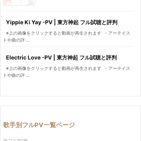
Yippie Ki Yay -PV | 東方神起 フル試聴と評判
※上の画像をクリックすると動画が再生されます ・アーテイス
トや曲の評 ...
Electric Love -PV | 東方神起 フル試聴と評判
※上の画像をクリックすると動画が再生されます ・アーテイス
トや曲の評 ...
歌手別フルPV一覧ページ
嵐フルPV集