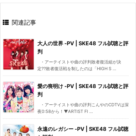
関連記事
大人の世界 -PV | SKE48 フル試聴と評
判
・アーテイストや曲の評判敗者復活組が決
定??敗者復活戦を制したのは「HIGH S ...
愛の喪明け -PV | SKE48 フル試聴と評
判
・アーテイストや曲の評判こんやのCDTVは深
夜0:58から！▼ARTIST FI ...
永遠のレガシー -PV | SKE48 フル試聴