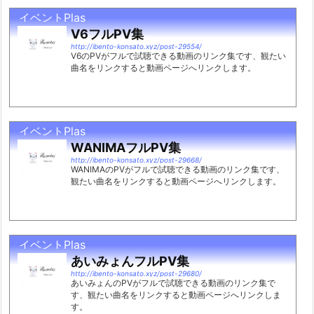
イベントPlas
V6フルPV集
http://ibento-konsato.xyz/post-29554/
V6のPVがフルで試聴できる動画のリンク集です、観たい
曲名をリンクすると動画ページへリンクします。
イベントPlas
WANIMAフルPV集
http://ibento-konsato.xyz/post-29668/
WANIMAのPVがフルで試聴できる動画のリンク集です、
観たい曲名をリンクすると動画ページへリンクします。
イベントPlas
あいみょんフルPV集
http://ibento-konsato.xyz/post-29680/
あいみょんのPVがフルで試聴できる動画のリンク集で
す、観たい曲名をリンクすると動画ページへリンクしま
す。