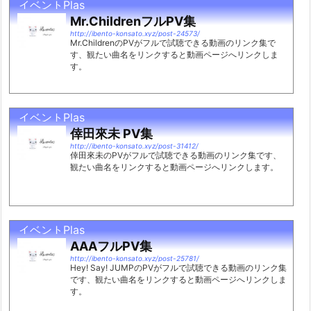
イベントPlas
Mr.ChildrenフルPV集
http://ibento-konsato.xyz/post-24573/
Mr.ChildrenのPVがフルで試聴できる動画のリンク集で
す、観たい曲名をリンクすると動画ページへリンクしま
す。
イベントPlas
倖田來未 PV集
http://ibento-konsato.xyz/post-31412/
倖田來未のPVがフルで試聴できる動画のリンク集です、
観たい曲名をリンクすると動画ページへリンクします。
イベントPlas
AAAフルPV集
http://ibento-konsato.xyz/post-25781/
Hey! Say! JUMPのPVがフルで試聴できる動画のリンク集
です、観たい曲名をリンクすると動画ページへリンクしま
す。