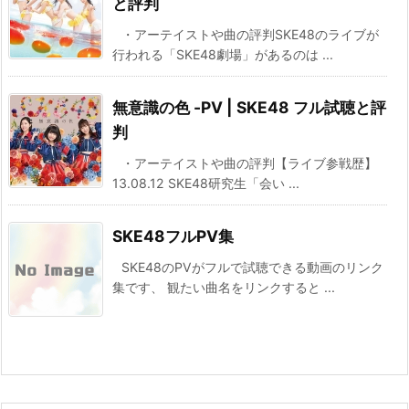
と評判
・アーテイストや曲の評判SKE48のライブが
行われる「SKE48劇場」があるのは ...
無意識の色 -PV | SKE48 フル試聴と評
判
・アーテイストや曲の評判【ライブ参戦歴】
13.08.12 SKE48研究生「会い ...
SKE48フルPV集
SKE48のPVがフルで試聴できる動画のリンク
集です、 観たい曲名をリンクすると ...