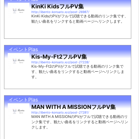
KinKi KidsフルPV集
http://ibento-konsato.xyz/post-26987/
KinKi KidsのPVがフルで試聴できる動画のリンク集です、
観たい曲名をリンクすると動画ページへリンクします。
イベントPlas
Kis-My-Ft2フルPV集
http://ibento-konsato.xyz/post-27228/
Kis-My-Ft2のPVがフルで試聴できる動画のリンク集で
す、観たい曲名をリンクすると動画ページへリンクしま
す。
イベントPlas
MAN WITH A MISSIONフルPV集
http://ibento-konsato.xyz/post-27281/
MAN WITH A MISSIONのPVがフルで試聴できる動画のリ
ンク集です、観たい曲名をリンクすると動画ページへリン
クします。