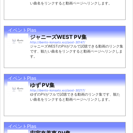
い曲名をリンクすると動画ページへリンクします。
イベントPlas
ジャニーズWEST PV集
http://ibento-konsato.xyz/post-30147/
ジャニーズWESTのPVがフルで試聴できる動画のリンク集
です、観たい曲名をリンクすると動画ページへリンクしま
す。
イベントPlas
ゆず PV集
http://ibento-konsato.xyz/post-30217/
ゆずのPVがフルで試聴できる動画のリンク集です、観た
い曲名をリンクすると動画ページへリンクします。
イベントPlas