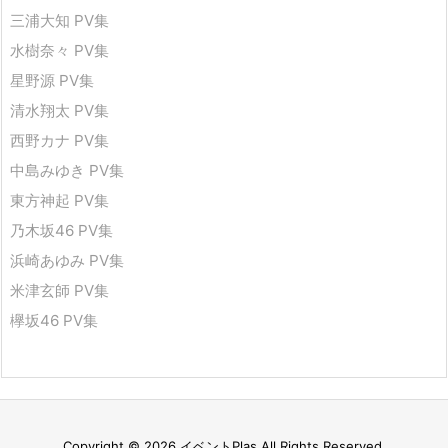
三浦大知 PV集
水樹奈々 PV集
星野源 PV集
清水翔太 PV集
西野カナ PV集
中島みゆき PV集
東方神起 PV集
乃木坂46 PV集
浜崎あゆみ PV集
米津玄師 PV集
欅坂46 PV集
Copyright ©
2026
イベントPlas
All Rights Reserved.