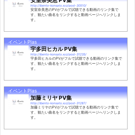
安室奈美恵 PV集
http://ibento-konsato.xyz/post-30510/
安室奈美恵のPVがフルで試聴できる動画のリンク集で
す、観たい曲名をリンクすると動画ページへリンクしま
す。
イベントPlas
宇多田ヒカル PV集
http://ibento-konsato.xyz/post-31235/
宇多田ヒカルのPVがフルで試聴できる動画のリンク集で
す、観たい曲名をリンクすると動画ページへリンクしま
す。
イベントPlas
加藤ミリヤ PV集
http://ibento-konsato.xyz/post-31287/
加藤ミリヤのPVがフルで試聴できる動画のリンク集で
す、観たい曲名をリンクすると動画ページへリンクしま
す。